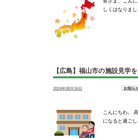
皆さま、こんに
しくはなりまし
【広島】福山市の施設見学
お知ら
2024年08月16日
こんにちわ。 
になると過ごし