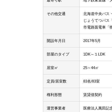
最寄り駅
地下鉄東豊線「大
その他交通
北海道中央バス
じょうてつバス「
市電路面電車「
開設年月日
2017年5月
部屋のタイプ
1DK～１LDK
居室㎡
25～44㎡
定員/居室数
83名/83室
権利形態
賃貸借契約
運営事業者
医療法人萬田記