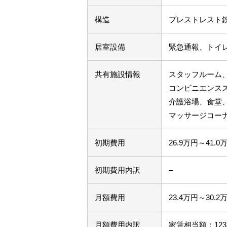
構造
プレストレスト
居室設備
緊急通報、トイ
共有施設情報
スタッフルーム
コンビニエンス
介護浴場、食堂
マッサージコー
初期費用
26.9
万円～
41.0
初期費用内訳
–
月額費用
23.4
万円～
30.2
月額費用内訳
家賃相当額：123,0