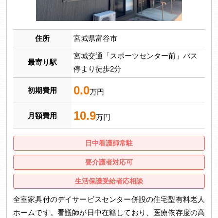
住所
宮城県富谷市
宮城交通「スポーツセンター前」バス
最寄り駅
停より徒歩2分
0.0
初期費用
万円
10.9
月額費用
万円
日中看護師常駐
要介護者対応可
生活保護受給者応相談
全室家具付のデイサービスセンター併設の住宅型有料老人
ホームです。看護師が日中在籍しており、医療依存度の高