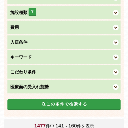
?
施設種類
費用
入居条件
キーワード
こだわり条件
医療面の受入れ態勢
この条件で検索する
1477
141
160
件中
～
件を表示