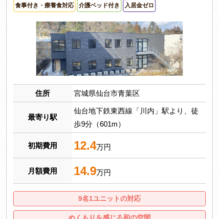
食事付き・療養食対応
介護ベッド付き
入居金ゼロ
住所
宮城県仙台市青葉区
仙台地下鉄東西線「川内」駅より、徒
最寄り駅
歩9分（601m）
12.4
初期費用
万円
14.9
月額費用
万円
9名1ユニットの対応
ぬくもりを感じる和の空間