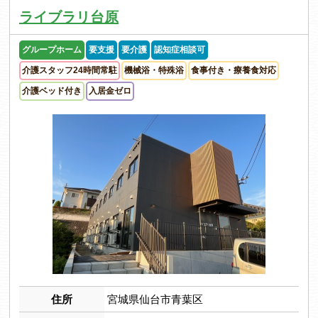
ライブラリ台原
グループホーム
要支援
要介護
認知症相談可
介護スタッフ24時間常駐
機械浴・特殊浴
食事付き・療養食対応
介護ベッド付き
入居金ゼロ
住所
宮城県仙台市青葉区