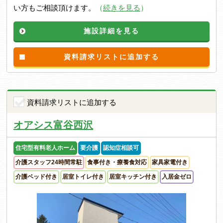
い方もご相談頂けます。
（
続きを見る
）
施設詳細を見る
資料請求リストに追加する
資料請求リストに追加する
オアシス富谷西沢
住宅型有料老人ホーム
要介護
認知症相談可
介護スタッフ24時間常駐
食事付き・療養食対応
家具家電付き
介護ベッド付き
居室トイレ付き
居室キッチン付き
入居金ゼロ