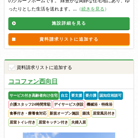
のグループホームです。 緑豊かな閑静な住宅地にあり、ゆ
ったりとした生活を送れます。...
（
続きを見る
）
施設詳細を見る
資料請求リストに追加する
資料請求リストに追加する
ココファン西向日
サービス付き高齢者向け住宅
自立
要支援
要介護
認知症相談可
介護スタッフ24時間常駐
デイサービス併設
機械浴・特殊浴
食事付き・療養食対応
新規オープン施設
築浅
居室風呂付き
居室トイレ付き
居室キッチン付き
夫婦入居