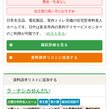
敷金・礼金なし
自立度の高い方におすすめ
日常生活品、電化製品、室内トイレ完備の住宅型有料老人
ホームです。日中は富谷市内の系列デイサービスセンター
のご利用が可能です。
（
続きを見る
）
施設詳細を見る
資料請求リストに追加する
資料請求リストに追加する
ラ・ナシカせんだい
介護付有料老人ホーム
要支援
要介護
認知症相談可
介護スタッフ24時間常駐
リハビリ対応
日中看護師常駐
機能訓練室