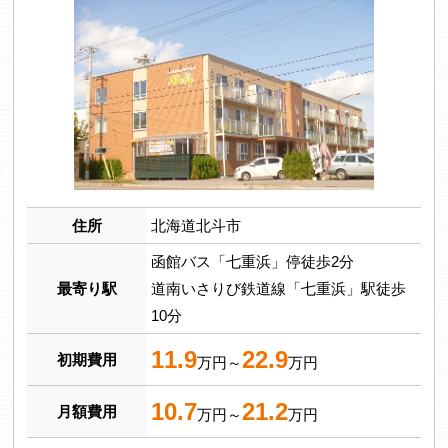
住所
北海道北斗市
函館バス「七重浜」停徒歩2分
最寄り駅
道南いさりび鉄道線「七重浜」駅徒歩
10分
11.9
22.9
初期費用
万円～
万円
10.7
21.2
月額費用
万円～
万円