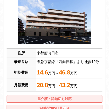
住所
京都府向日市
最寄り駅
阪急京都線「西向日駅」より徒歩12分
14.6
46.8
初期費用
万円～
万円
20.8
43.2
月額費用
万円～
万円
重介護・認知症も対応
24時間365日見守り