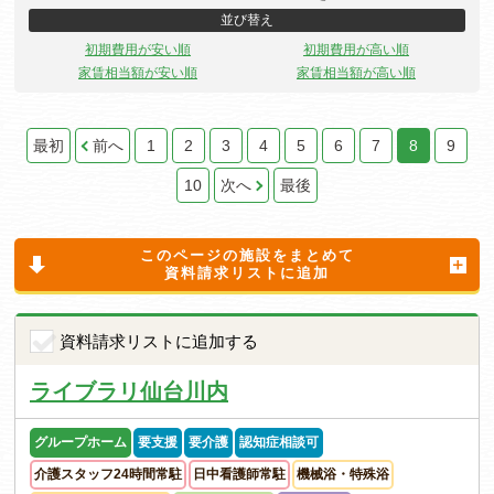
並び替え
初期費用が安い順
初期費用が高い順
家賃相当額が安い順
家賃相当額が高い順
最初
前へ
1
2
3
4
5
6
7
8
9
10
次へ
最後
このページの施設をまとめて
資料請求リストに追加
資料請求リストに追加する
ライブラリ仙台川内
グループホーム
要支援
要介護
認知症相談可
介護スタッフ24時間常駐
日中看護師常駐
機械浴・特殊浴