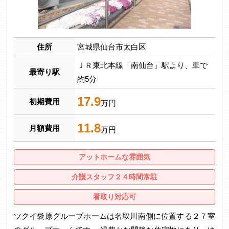
住所
宮城県仙台市太白区
ＪＲ東北本線「南仙台」駅より、車で
最寄り駅
約5分
17.9
初期費用
万円
11.8
月額費用
万円
アットホームな雰囲気
介護スタッフ２４時間常駐
看取り対応可
ツクイ袋原グループホームは名取川南側に位置する２７室