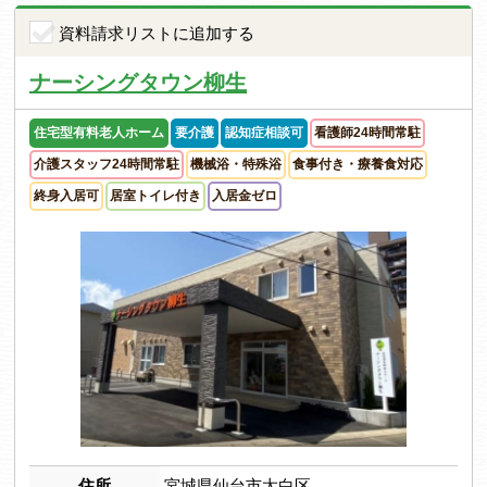
資料請求リストに追加する
ナーシングタウン柳生
住宅型有料老人ホーム
要介護
認知症相談可
看護師24時間常駐
介護スタッフ24時間常駐
機械浴・特殊浴
食事付き・療養食対応
終身入居可
居室トイレ付き
入居金ゼロ
住所
宮城県仙台市太白区