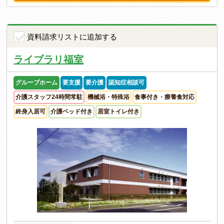
資料請求リストに追加する
ライブラリ福室
グループホーム
要支援
要介護
認知症相談可
介護スタッフ24時間常駐
機械浴・特殊浴
食事付き・療養食対応
終身入居可
介護ベッド付き
居室トイレ付き