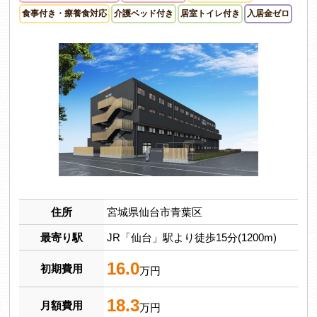
食事付き・療養食対応
介護ベッド付き
居室トイレ付き
入居金ゼロ
住所
宮城県仙台市青葉区
最寄り駅
JR「仙台」駅より徒歩15分(1200m)
16.0
初期費用
万円
18.3
月額費用
万円