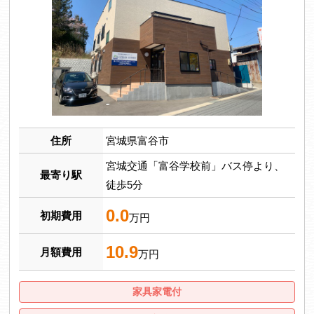
住所
宮城県富谷市
宮城交通「富谷学校前」バス停より、
最寄り駅
徒歩5分
0.0
初期費用
万円
10.9
月額費用
万円
家具家電付