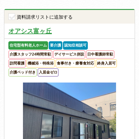
資料請求リストに追加する
オアシス富ヶ丘
住宅型有料老人ホーム
要介護
認知症相談可
介護スタッフ24時間常駐
デイサービス併設
日中看護師常駐
訪問看護
機械浴・特殊浴
食事付き・療養食対応
終身入居可
介護ベッド付き
入居金ゼロ