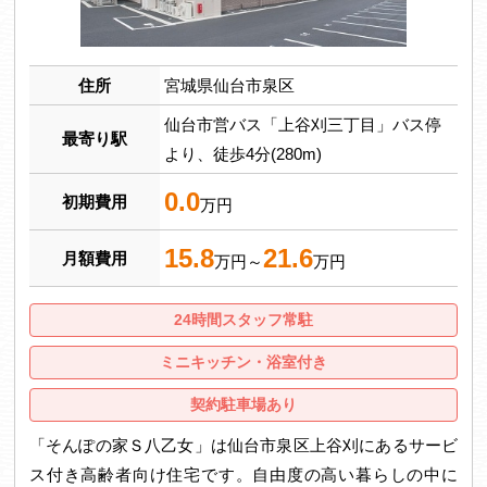
住所
宮城県仙台市泉区
仙台市営バス「上谷刈三丁目」バス停
最寄り駅
より、徒歩4分(280m)
0.0
初期費用
万円
15.8
21.6
月額費用
万円～
万円
24時間スタッフ常駐
ミニキッチン・浴室付き
契約駐車場あり
「そんぽの家Ｓ八乙女」は仙台市泉区上谷刈にあるサービ
ス付き高齢者向け住宅です。自由度の高い暮らしの中に