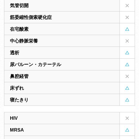
気管切開
筋委縮性側索硬化症
在宅酸素
中心静脈栄養
透析
尿バルーン・カテーテル
鼻腔経管
床ずれ
寝たきり
HIV
MRSA