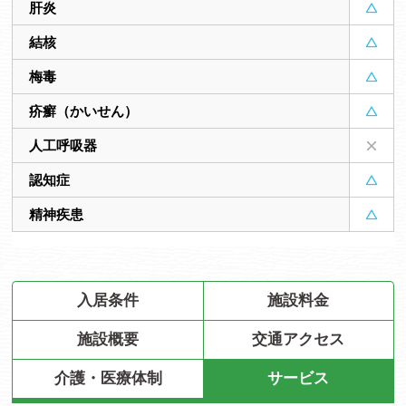
肝炎
結核
梅毒
疥癬（かいせん）
人工呼吸器
認知症
精神疾患
入居条件
施設料金
施設概要
交通アクセス
介護・医療体制
サービス