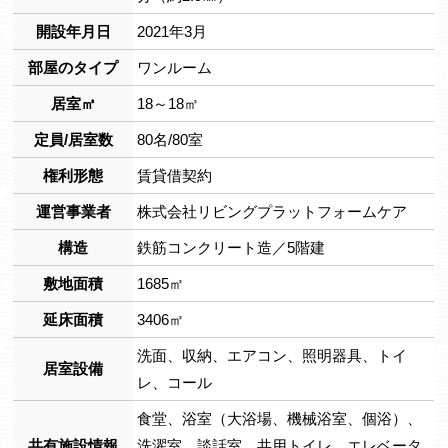
開設年月日
2021年3月
部屋のタイプ
ワンルーム
居室㎡
18～18㎡
定員/居室数
80名/80室
権利形態
賃貸借契約
運営事業者
株式会社リビングプラットフォームケア
構造
鉄筋コンクリート造／5階建
敷地面積
1685㎡
延床面積
3406㎡
洗面、収納、エアコン、照明器具、トイ
居室設備
レ、コール
食堂、浴室（大浴場、機械浴室、個浴）、
共有施設情報
洗濯室、談話室、共用トイレ、エレベータ