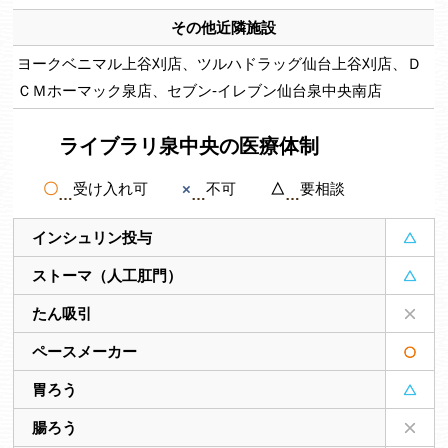
その他近隣施設
ヨークベニマル上谷刈店、ツルハドラッグ仙台上谷刈店、Ｄ
ＣＭホーマック泉店、セブン-イレブン仙台泉中央南店
ライブラリ泉中央の医療体制
〇
受け入れ可
×
不可
△
要相談
インシュリン投与
ストーマ（人工肛門）
たん吸引
ペースメーカー
胃ろう
腸ろう