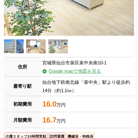
宮城県仙台市泉区泉中央南10-1
住所
Google mapで地図を見る
仙台地下鉄南北線「泉中央」駅より徒歩約
最寄り駅
14分（約1.1㎞）
16.0
初期費用
万円
16.7
月額費用
万円
介護スタッフ24時間常駐
訪問看護
機械浴・特殊浴