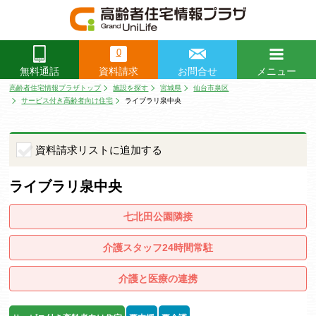
0
資料請求
お問合せ
メニュー
無料通話
閉じる
高齢者住宅情報プラザトップ
施設を探す
宮城県
仙台市泉区
サービス付き高齢者向け住宅
ライブラリ泉中央
資料請求リストに追加する
ライブラリ泉中央
七北田公園隣接
介護スタッフ24時間常駐
介護と医療の連携