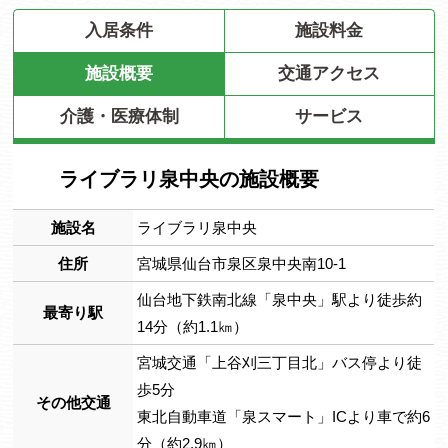
入居条件
施設料金
施設概要
交通アクセス
介護・医療体制
サービス
ライブラリ泉中央の施設概要
施設名
ライブラリ泉中央
住所
宮城県仙台市泉区泉中央南10-1
仙台地下鉄南北線「泉中央」駅より徒歩約
最寄り駅
14分（約1.1㎞）
宮城交通「上谷刈三丁目北」バス停より徒
歩5分
その他交通
東北自動車道「泉スマート」ICより車で約6
分（約2.9㎞）