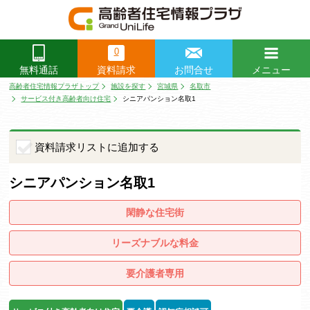
0
資料請求
お問合せ
メニュー
無料通話
閉じる
高齢者住宅情報プラザトップ
施設を探す
宮城県
名取市
サービス付き高齢者向け住宅
シニアパンション名取1
資料請求リストに追加する
シニアパンション名取1
閑静な住宅街
リーズナブルな料金
要介護者専用