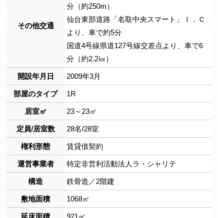
分（約250m）
仙台東部道路「名取中央スマート」Ｉ．Ｃ
その他交通
より、車で約5分
国道4号線県道127号線交差点より、車で6
分（約2.2㎞）
開設年月日
2009年3月
部屋のタイプ
1R
居室㎡
23～23㎡
定員/居室数
28名/28室
権利形態
賃貸借契約
運営事業者
特定非営利活動法人ラ・シャリテ
構造
鉄骨造／2階建
敷地面積
1068㎡
延床面積
921㎡