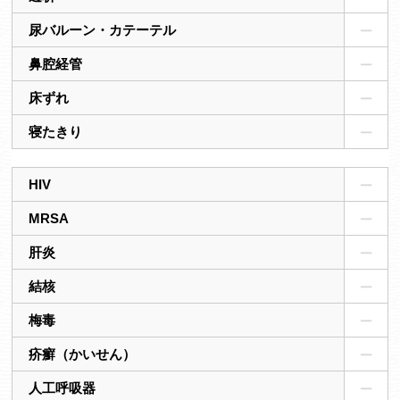
尿バルーン・カテーテル
鼻腔経管
床ずれ
寝たきり
HIV
MRSA
肝炎
結核
梅毒
疥癬（かいせん）
人工呼吸器