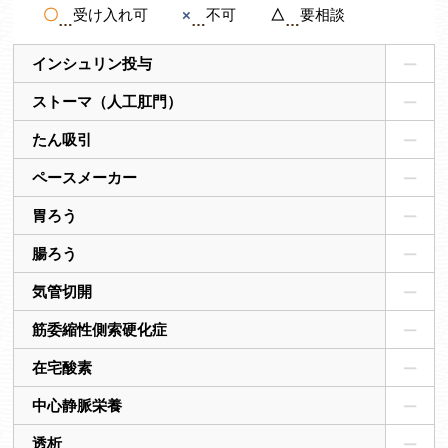
〇
受け入れ可
×
不可
△
要相談
インシュリン投与
ストーマ（人工肛門）
たん吸引
ペースメーカー
胃ろう
腸ろう
気管切開
筋委縮性側索硬化症
在宅酸素
中心静脈栄養
透析