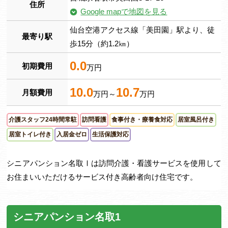
住所
Google mapで地図を見る
仙台空港アクセス線「美田園」駅より、徒
最寄り駅
歩15分（約1.2㎞）
0.0
初期費用
万円
10.0
10.7
月額費用
万円～
万円
介護スタッフ24時間常駐
訪問看護
食事付き・療養食対応
居室風呂付き
居室トイレ付き
入居金ゼロ
生活保護対応
シニアパンション名取Ⅰは訪問介護・看護サービスを使用して
お住まいいただけるサービス付き高齢者向け住宅です。
シニアパンション名取1