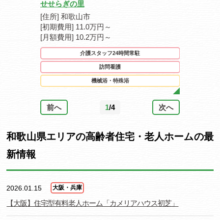
せせらぎの里
ロイヤルケ
[住所] 和歌山市
[住所] 和歌
[初期費用] 11.0万円～
[初期費用] 
[月額費用] 10.2万円～
[月額費用] 
介護スタッフ24時間常駐
訪問看護
機械浴・特殊浴
前へ
1
/4
次へ
和歌山県エリアの高齢者住宅・老人ホームの最
新情報
2026.01.15
大阪・兵庫
【大阪】住宅型有料老人ホーム「カメリアハウス初芝」