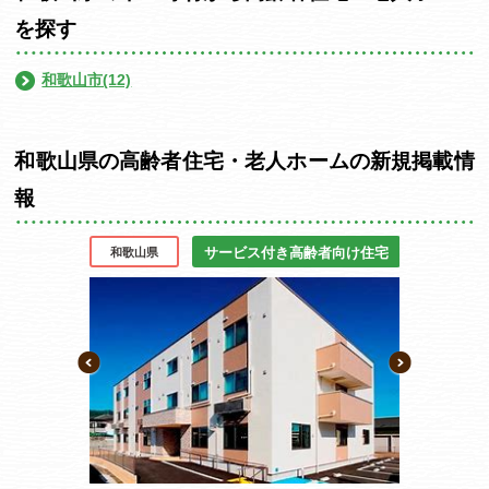
を探す
和歌山市(12)
和歌山県の高齢者住宅・老人ホームの新規掲載情
報
齢者向け住宅
サービス付き高齢者向け住宅
和歌山県
和歌山県