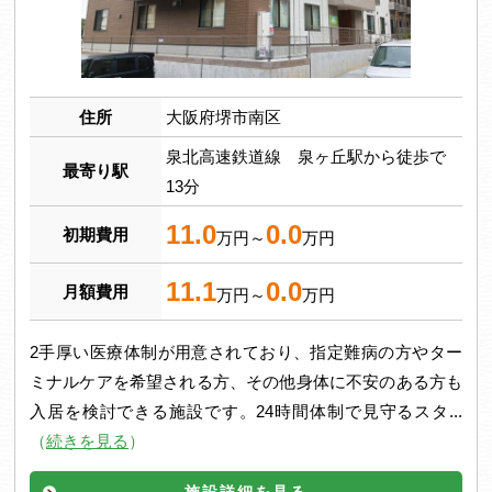
住所
大阪府堺市南区
泉北高速鉄道線 泉ヶ丘駅から徒歩で
最寄り駅
13分
11.0
0.0
初期費用
万円～
万円
11.1
0.0
月額費用
万円～
万円
2手厚い医療体制が用意されており、指定難病の方やター
ミナルケアを希望される方、その他身体に不安のある方も
入居を検討できる施設です。24時間体制で見守るスタ...
（
続きを見る
）
施設詳細を見る