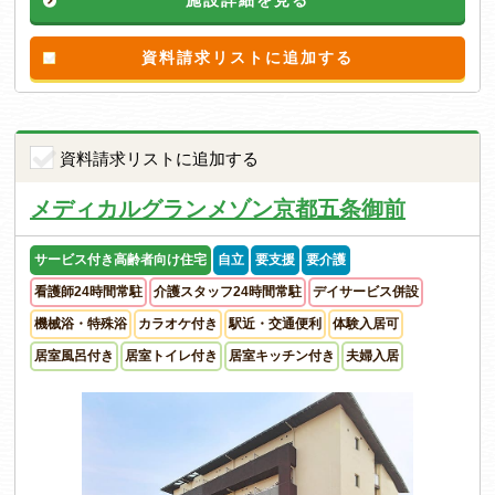
資料請求リストに追加する
資料請求リストに追加する
メディカルグランメゾン京都五条御前
サービス付き高齢者向け住宅
自立
要支援
要介護
看護師24時間常駐
介護スタッフ24時間常駐
デイサービス併設
機械浴・特殊浴
カラオケ付き
駅近・交通便利
体験入居可
居室風呂付き
居室トイレ付き
居室キッチン付き
夫婦入居