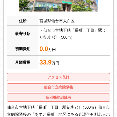
住所
宮城県仙台市太白区
・仙台市営地下鉄「長町一丁目」駅よ
最寄り駅
り徒歩7分（500m）
0.0
初期費用
万円
33.9
月額費用
万円
アクセス良好
仙台市立病院隣接
個別機能訓練有
仙台市営地下鉄「長町一丁目」駅徒歩7分（500m）仙台市
立病院隣接の「あすと長町」地区にある介護付有料老人ホ