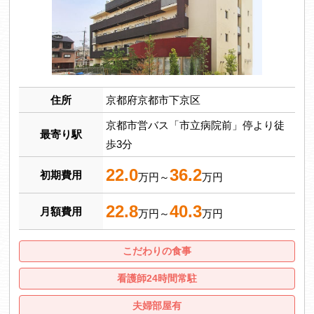
住所
京都府京都市下京区
京都市営バス「市立病院前」停より徒
最寄り駅
歩3分
22.0
36.2
初期費用
万円～
万円
22.8
40.3
月額費用
万円～
万円
こだわりの食事
看護師24時間常駐
夫婦部屋有