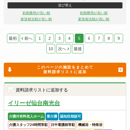
並び替え
初期費用が安い順
初期費用が高い順
家賃相当額が安い順
家賃相当額が高い順
最初
前へ
1
2
3
4
5
6
7
8
9
10
次へ
最後
このページの施設をまとめて
資料請求リストに追加
資料請求リストに追加する
イリーゼ仙台南光台
介護付有料老人ホーム
要介護
認知症相談可
介護スタッフ24時間常駐
日中看護師常駐
機械浴・特殊浴