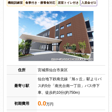
機能訓練室
食事付き・療養食対応
居室トイレ付き
入居金ゼロ
住所
宮城県仙台市泉区
仙台地下鉄南北線「旭ヶ丘」駅よりバ
最寄り駅
ス約5分「南光台南一丁目」バス停下
車、徒歩約10分(約750m)
0.0
初期費用
万円