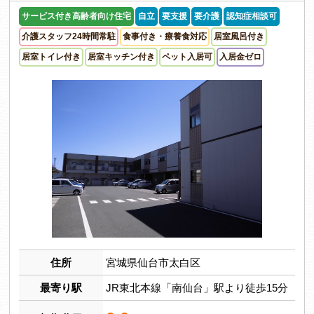
サービス付き高齢者向け住宅
自立
要支援
要介護
認知症相談可
介護スタッフ24時間常駐
食事付き・療養食対応
居室風呂付き
居室トイレ付き
居室キッチン付き
ペット入居可
入居金ゼロ
住所
宮城県仙台市太白区
最寄り駅
JR東北本線「南仙台」駅より徒歩15分