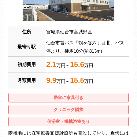
住所
宮城県仙台市宮城野区
仙台市営バス「鶴ヶ谷六丁目北」バス
最寄り駅
停より、徒歩10分(約813m)
2.1
15.6
初期費用
万円～
万円
9.9
15.5
月額費用
万円～
万円
居室に家具付き
クリニック隣接
個浴室・機械浴室あり
隣接地には在宅療養支援診療所も開設しており、近傍には