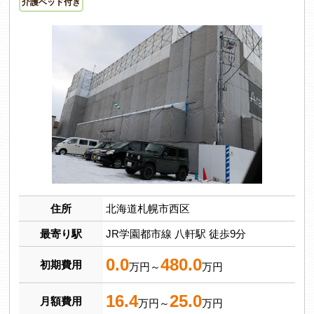
介護ベッド付き
住所
北海道札幌市西区
最寄り駅
JR学園都市線 八軒駅 徒歩9分
0.0
480.0
初期費用
万円～
万円
16.4
25.0
月額費用
万円～
万円