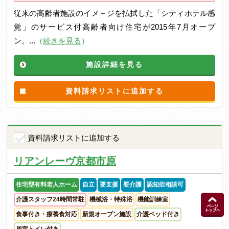
従来の高齢者施設のイメ－ジを払拭した「シティホテル感
覚」のサービス付高齢者向け住宅が2015年7月オープ
ン。...
（
続きを見る
）
施設詳細を見る
資料請求リストに追加する
資料請求リストに追加する
リアンレーヴ京都市原
住宅型有料老人ホーム
自立
要支援
要介護
認知症相談可
介護スタッフ24時間常駐
機械浴・特殊浴
機能訓練室
食事付き・療養食対応
新規オープン施設
介護ベッド付き