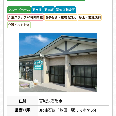
グループホーム
要支援
要介護
認知症相談可
介護スタッフ24時間常駐
食事付き・療養食対応
駅近・交通便利
介護ベッド付き
住所
宮城県石巻市
最寄り駅
JR仙石線「蛇田」駅より車で5分