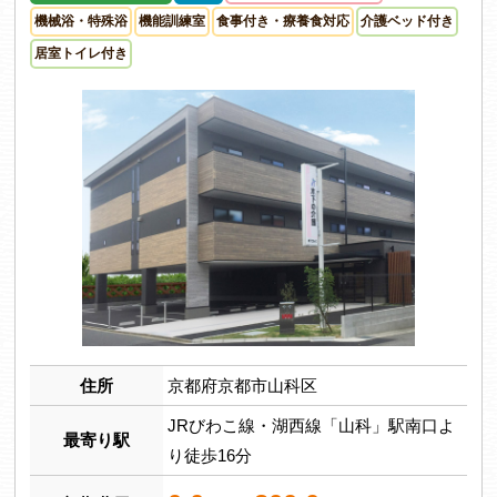
機械浴・特殊浴
機能訓練室
食事付き・療養食対応
介護ベッド付き
居室トイレ付き
住所
京都府京都市山科区
JRびわこ線・湖西線「山科」駅南口よ
最寄り駅
り徒歩16分