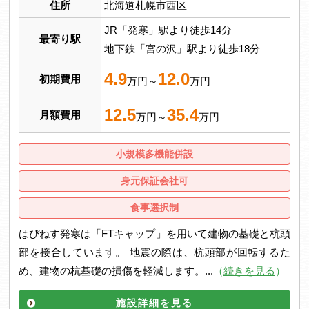
住所
北海道札幌市西区
JR「発寒」駅より徒歩14分
最寄り駅
地下鉄「宮の沢」駅より徒歩18分
4.9
12.0
初期費用
万円～
万円
12.5
35.4
月額費用
万円～
万円
小規模多機能併設
身元保証会社可
食事選択制
はぴねす発寒は「FTキャップ」を用いて建物の基礎と杭頭
部を接合しています。 地震の際は、杭頭部が回転するた
め、建物の杭基礎の損傷を軽減します。...
（
続きを見る
）
施設詳細を見る