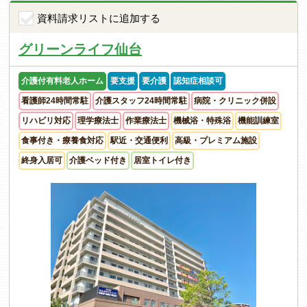
資料請求リストに追加する
グリーンライフ仙台
介護付有料老人ホーム
要支援
要介護
認知症相談可
看護師24時間常駐
介護スタッフ24時間常駐
病院・クリニック併設
リハビリ対応
理学療法士
作業療法士
機械浴・特殊浴
機能訓練室
食事付き・療養食対応
駅近・交通便利
高級・プレミアム施設
終身入居可
介護ベッド付き
居室トイレ付き