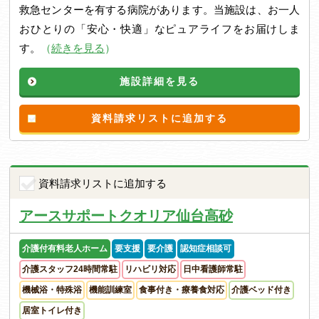
救急センターを有する病院があります。当施設は、お一人
おひとりの「安心・快適」なピュアライフをお届けしま
す。
（
続きを見る
）
施設詳細を見る
資料請求リストに追加する
資料請求リストに追加する
アースサポートクオリア仙台高砂
介護付有料老人ホーム
要支援
要介護
認知症相談可
介護スタッフ24時間常駐
リハビリ対応
日中看護師常駐
機械浴・特殊浴
機能訓練室
食事付き・療養食対応
介護ベッド付き
居室トイレ付き