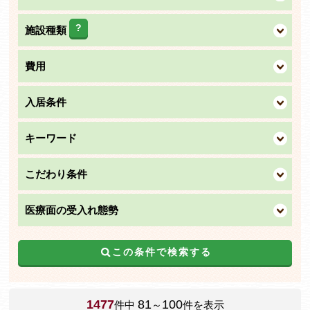
?
施設種類
費用
入居条件
キーワード
こだわり条件
医療面の受入れ態勢
この条件で検索する
1477
81
100
件中
～
件を表示