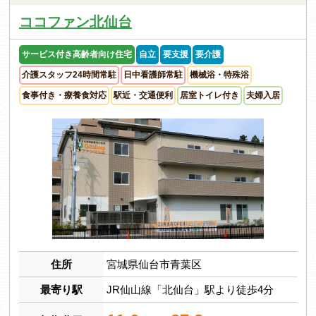
ココファン北仙台
サービス付き高齢者向け住宅
自立
要支援
要介護
介護スタッフ24時間常駐
日中看護師常駐
機械浴・特殊浴
食事付き・療養食対応
駅近・交通便利
居室トイレ付き
夫婦入居
住所
宮城県仙台市青葉区
最寄り駅
JR仙山線「北仙台」駅より徒歩4分