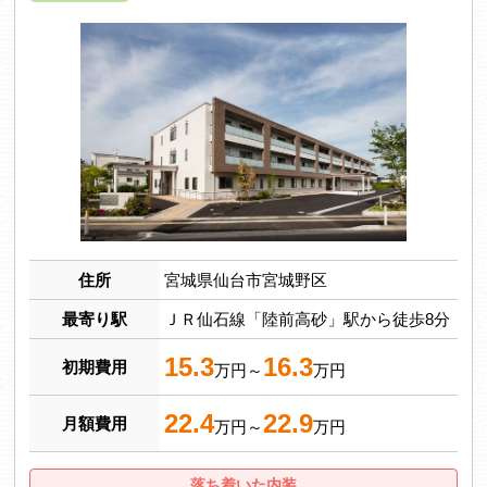
住所
宮城県仙台市宮城野区
最寄り駅
ＪＲ仙石線「陸前高砂」駅から徒歩8分
15.3
16.3
初期費用
万円～
万円
22.4
22.9
月額費用
万円～
万円
落ち着いた内装