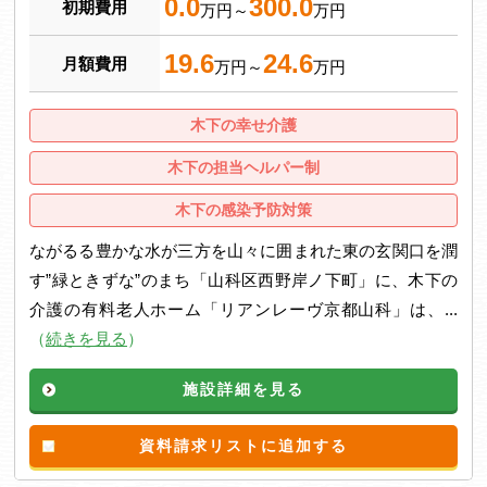
0.0
300.0
初期費用
万円～
万円
19.6
24.6
月額費用
万円～
万円
木下の幸せ介護
木下の担当ヘルパー制
木下の感染予防対策
ながるる豊かな水が三方を山々に囲まれた東の玄関口を潤
す”緑ときずな”のまち「山科区西野岸ノ下町」に、木下の
介護の有料老人ホーム「リアンレーヴ京都山科」は、...
（
続きを見る
）
施設詳細を見る
資料請求リストに追加する