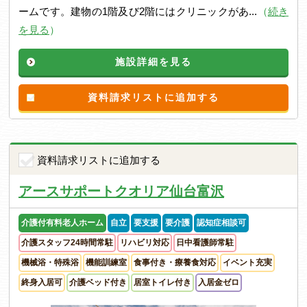
ームです。建物の1階及び2階にはクリニックがあ...
（
続き
を見る
）
施設詳細を見る
資料請求リストに追加する
資料請求リストに追加する
アースサポートクオリア仙台富沢
介護付有料老人ホーム
自立
要支援
要介護
認知症相談可
介護スタッフ24時間常駐
リハビリ対応
日中看護師常駐
機械浴・特殊浴
機能訓練室
食事付き・療養食対応
イベント充実
終身入居可
介護ベッド付き
居室トイレ付き
入居金ゼロ