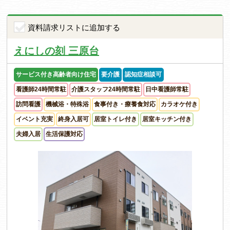
資料請求リストに追加する
えにしの刻 三原台
サービス付き高齢者向け住宅
要介護
認知症相談可
看護師24時間常駐
介護スタッフ24時間常駐
日中看護師常駐
訪問看護
機械浴・特殊浴
食事付き・療養食対応
カラオケ付き
イベント充実
終身入居可
居室トイレ付き
居室キッチン付き
夫婦入居
生活保護対応