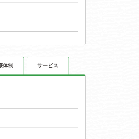
療体制
サービス