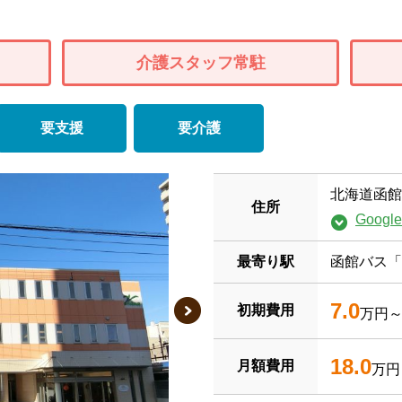
介護スタッフ常駐
要支援
要介護
北海道函館
住所
Goog
最寄り駅
函館バス「
7.0
初期費用
万円
18.0
月額費用
万円