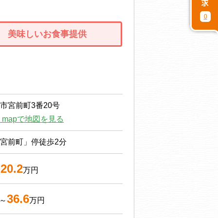
0
美味しいお食事提供
市宮前町3番20号
le mapで地図を見る
宮前町」停徒歩2分
20.2
～
万円
36.6
～
万円