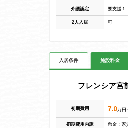
介護認定
要支援１
2人入居
可
入居条件
施設料金
フレンシア宮
7.0
初期費用
万円
初期費用内訳
敷金：家