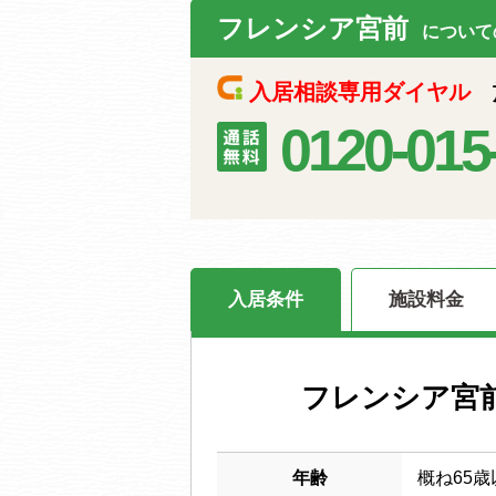
フレンシア宮前
について
入居相談専用ダイヤル
施
0120-015
入居条件
施設料金
フレンシア宮
年齢
概ね65歳