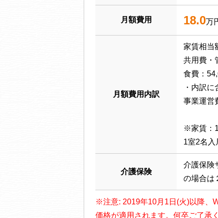
18.0
月額費用
万
家賃相当額：
共用費・管
食費：54,
・内訳に
月額費用内訳
事業運営費
※家賃：1室
1室2名入居
介護保険
介護保険
の場合は
※注意: 2019年10月1日(火)
価格が適用されます。何卒ご了承