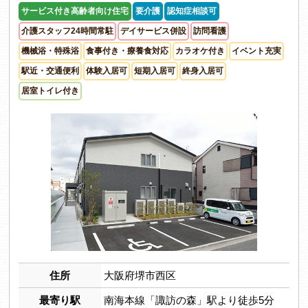
サービス付き高齢者向け住宅
要介護
認知症相談可
介護スタッフ24時間常駐
デイサービス併設
訪問看護
機械浴・特殊浴
食事付き・療養食対応
カラオケ付き
イベント充実
駅近・交通便利
体験入居可
短期入居可
終身入居可
居室トイレ付き
住所
大阪府堺市西区
最寄り駅
南海本線「諏訪の森」駅より徒歩5分