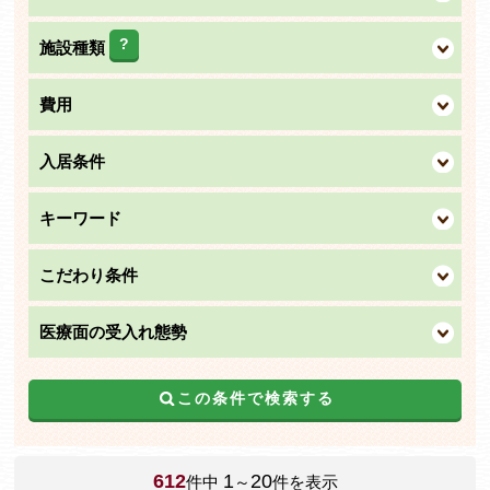
?
施設種類
費用
入居条件
キーワード
こだわり条件
医療面の受入れ態勢
この条件で検索する
612
1
20
件中
～
件を表示