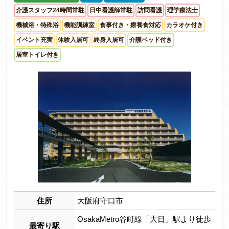
介護スタッフ24時間常駐
日中看護師常駐
訪問看護
理学療法士
機械浴・特殊浴
機能訓練室
食事付き・療養食対応
カラオケ付き
イベント充実
体験入居可
終身入居可
介護ベッド付き
居室トイレ付き
住所
大阪府守口市
OsakaMetro谷町線「大日」駅より徒歩
最寄り駅