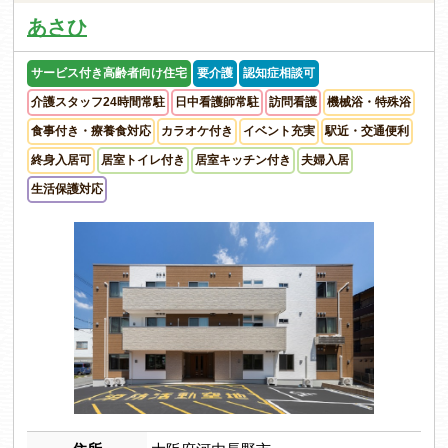
あさひ
サービス付き高齢者向け住宅
要介護
認知症相談可
介護スタッフ24時間常駐
日中看護師常駐
訪問看護
機械浴・特殊浴
食事付き・療養食対応
カラオケ付き
イベント充実
駅近・交通便利
終身入居可
居室トイレ付き
居室キッチン付き
夫婦入居
生活保護対応