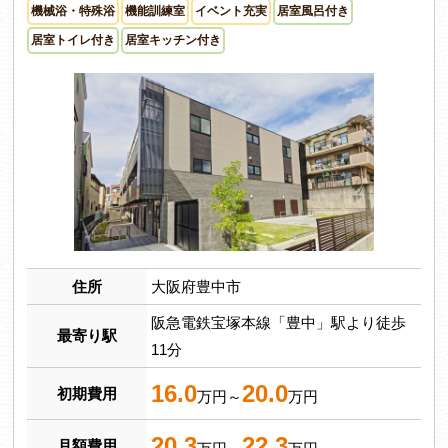
機械浴・特殊浴
機能訓練室
イベント充実
居室風呂付き
居室トイレ付き
居室キッチン付き
住所
大阪府豊中市
阪急電鉄宝塚本線「豊中」駅より徒歩
最寄り駅
11分
16.0
20.0
初期費用
万円～
万円
20.3
22.3
月額費用