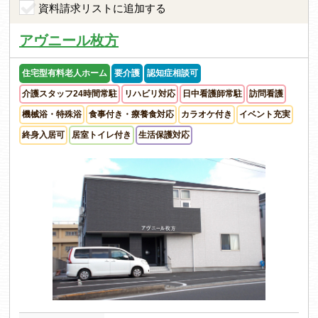
資料請求リストに追加する
アヴニール枚方
住宅型有料老人ホーム
要介護
認知症相談可
介護スタッフ24時間常駐
リハビリ対応
日中看護師常駐
訪問看護
機械浴・特殊浴
食事付き・療養食対応
カラオケ付き
イベント充実
終身入居可
居室トイレ付き
生活保護対応