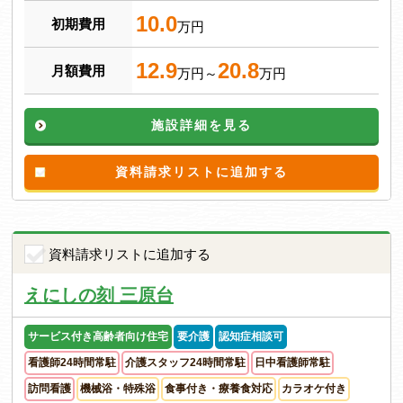
10.0
初期費用
万円
12.9
20.8
月額費用
万円～
万円
施設詳細を見る
資料請求リストに追加する
資料請求リストに追加する
えにしの刻 三原台
サービス付き高齢者向け住宅
要介護
認知症相談可
看護師24時間常駐
介護スタッフ24時間常駐
日中看護師常駐
訪問看護
機械浴・特殊浴
食事付き・療養食対応
カラオケ付き