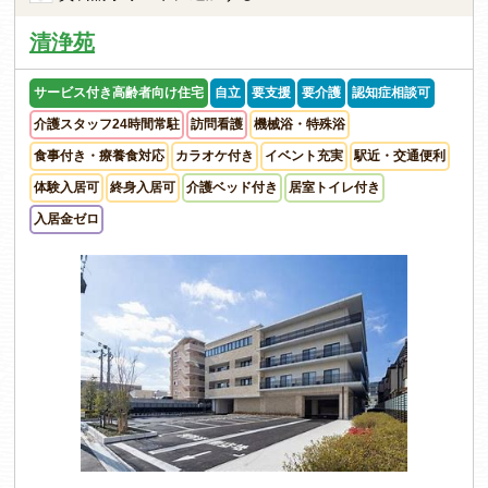
清浄苑
サービス付き高齢者向け住宅
自立
要支援
要介護
認知症相談可
介護スタッフ24時間常駐
訪問看護
機械浴・特殊浴
食事付き・療養食対応
カラオケ付き
イベント充実
駅近・交通便利
体験入居可
終身入居可
介護ベッド付き
居室トイレ付き
入居金ゼロ