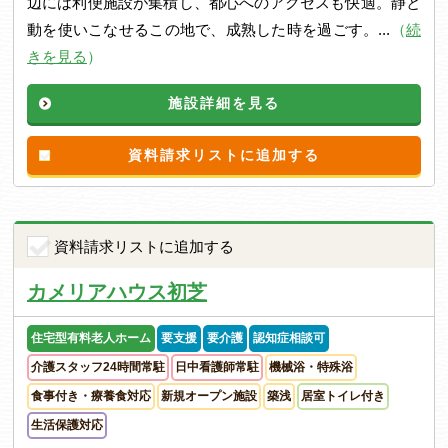
辺には利便施設が集積し、都心へのアクセスも快適。静と
動を使いこなせるこの地で、成熟した時を過ごす。...
（
続
きを見る
）
施設詳細を見る
資料請求リストに追加する
資料請求リストに追加する
カメリアハウス初芝
住宅型有料老人ホーム
要支援
要介護
認知症相談可
介護スタッフ24時間常駐
日中看護師常駐
機械浴・特殊浴
食事付き・療養食対応
新規オープン施設
築浅
居室トイレ付き
生活保護対応