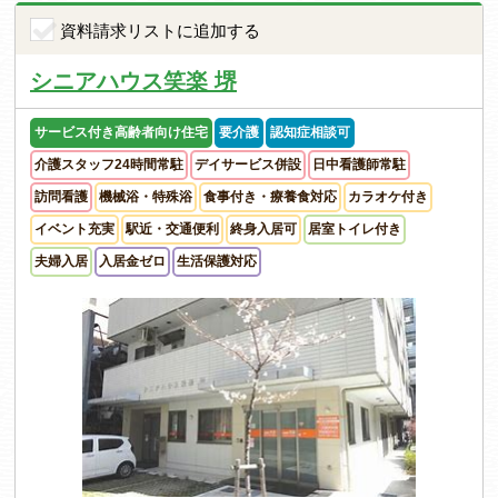
資料請求リストに追加する
シニアハウス笑楽 堺
サービス付き高齢者向け住宅
要介護
認知症相談可
介護スタッフ24時間常駐
デイサービス併設
日中看護師常駐
訪問看護
機械浴・特殊浴
食事付き・療養食対応
カラオケ付き
イベント充実
駅近・交通便利
終身入居可
居室トイレ付き
夫婦入居
入居金ゼロ
生活保護対応