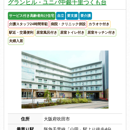
グランヒル・ユニバ中銀千里つくも台
サービス付き高齢者向け住宅
自立
要支援
要介護
介護スタッフ24時間常駐
病院・クリニック併設
カラオケ付き
駅近・交通便利
居室風呂付き
居室トイレ付き
居室キッチン付き
夫婦入居
住所
大阪府吹田市
最寄り駅
阪急千里線「山田」駅より徒歩4分