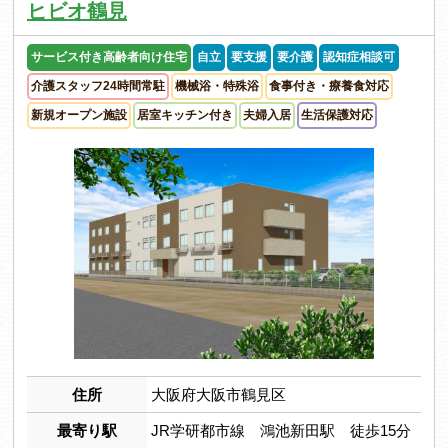
ヒビオ鶴見
サービス付き高齢者向け住宅
自立
要支援
要介護
認知症相談可
介護スタッフ24時間常駐
機械浴・特殊浴
食事付き・療養食対応
新規オープン施設
居室キッチン付き
夫婦入居
生活保護対応
住所
大阪府大阪市鶴見区
最寄り駅
JR学研都市線 鴻池新田駅 徒歩15分