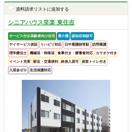
資料請求リストに追加する
シニアハウス笑楽 東住吉
サービス付き高齢者向け住宅
要介護
認知症相談可
デイサービス併設
リハビリ対応
日中看護師常駐
訪問看護
理学療法士
機械浴・特殊浴
食事付き・療養食対応
カラオケ付き
イベント充実
駅近・交通便利
終身入居可
居室トイレ付き
入居金ゼロ
生活保護対応