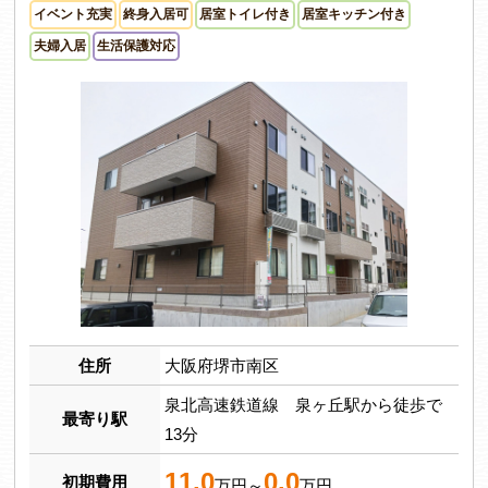
イベント充実
終身入居可
居室トイレ付き
居室キッチン付き
夫婦入居
生活保護対応
住所
大阪府堺市南区
泉北高速鉄道線 泉ヶ丘駅から徒歩で
最寄り駅
13分
11.0
0.0
初期費用
万円～
万円