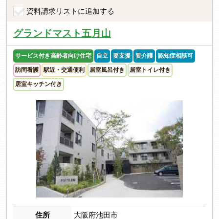
資料請求リストに追加する
グランドマスト五月山
サービス付き高齢者向け住宅
自立
要支援
要介護
認知症相談可
訪問看護
駅近・交通便利
居室風呂付き
居室トイレ付き
居室キッチン付き
住所
大阪府池田市