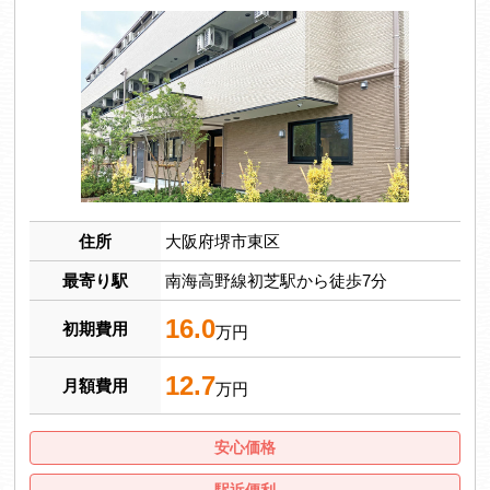
住所
大阪府堺市東区
最寄り駅
南海高野線初芝駅から徒歩7分
16.0
初期費用
万円
12.7
月額費用
万円
安心価格
駅近便利