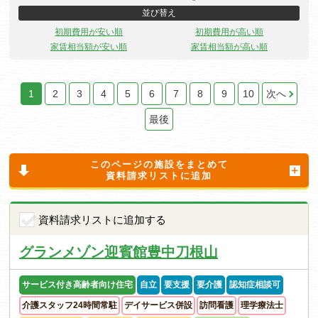
並び替え
初期費用が安い順
初期費用が高い順
家賃相当額が安い順
家賃相当額が高い順
1
2
3
4
5
6
7
8
9
10
次へ
最後
このページの施設をまとめて
資料請求リストに追加
資料請求リストに追加する
グランメゾン迎賓館豊中刀根山
サービス付き高齢者向け住宅
自立
要支援
要介護
認知症相談可
介護スタッフ24時間常駐
デイサービス併設
訪問看護
理学療法士