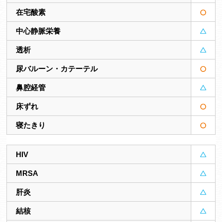
在宅酸素
中心静脈栄養
透析
尿バルーン・カテーテル
鼻腔経管
床ずれ
寝たきり
HIV
MRSA
肝炎
結核