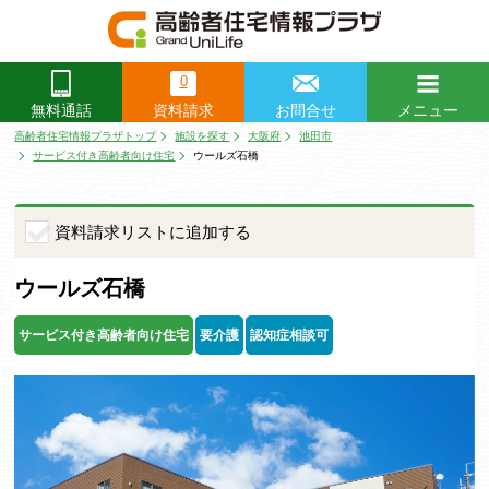
0
資料請求
お問合せ
メニュー
無料通話
閉じる
高齢者住宅情報プラザトップ
施設を探す
大阪府
池田市
サービス付き高齢者向け住宅
ウールズ石橋
資料請求リストに追加する
ウールズ石橋
サービス付き高齢者向け住宅
要介護
認知症相談可