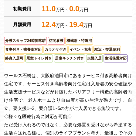
11.0
0.0
初期費用
万円～
万円
12.4
19.4
月額費用
万円～
万円
介護スタッフ24時間常駐
訪問看護
機械浴・特殊浴
食事付き・療養食対応
カラオケ付き
イベント充実
駅近・交通便利
終身入居可
居室トイレ付き
居室キッチン付き
夫婦入居
生活保護対応
ウールズ石橋は、大阪府池田市にあるサービス付き高齢者向け
住宅です。サービス付き高齢者向け住宅は入居者の安否確認や
生活支援サービスなどが付随したバリアフリー構造の高齢者向
け住宅で、老人ホームより自由度が高い生活が魅力です。自
立、要支援1~2、要介護1~5の方がご入居できる施設です。
◇様々な医療行為に対応が可能◇
ただ受け入れるのではなく、必要な処置を受けながら希望する
生活を送れる様に、個別のライフプランを考え、最後までその