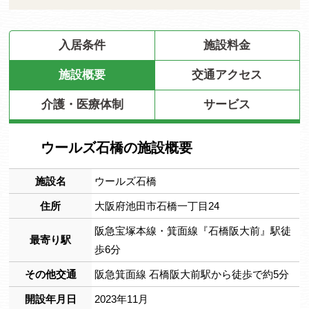
入居条件
施設料金
施設概要
交通アクセス
介護・医療体制
サービス
ウールズ石橋の施設概要
施設名
ウールズ石橋
住所
大阪府池田市石橋一丁目24
阪急宝塚本線・箕面線『石橋阪大前』駅徒
最寄り駅
歩6分
その他交通
阪急箕面線 石橋阪大前駅から徒歩で約5分
開設年月日
2023年11月