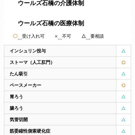
ウールズ石橋の介護体制
ウールズ石橋の医療体制
〇
受け入れ可
×
不可
△
要相談
インシュリン投与
ストーマ（人工肛門）
たん吸引
ペースメーカー
胃ろう
腸ろう
気管切開
筋委縮性側索硬化症