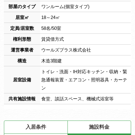
部屋のタイプ
ワンルーム(個室タイプ)
居室㎡
18～24㎡
定員/居室数
58名/50室
権利形態
賃貸借方式
運営事業者
ウールズプラス株式会社
構造
木造3階建
トイレ・洗面・IH対応キッチン・収納・緊
居室設備
急通報装置・エアコン・照明器具・カーテ
ン
共有施設情報
食堂、談話スペース、機械式浴室等
入居条件
施設料金