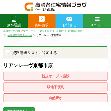
0
資料請求
お問合せ
メニュー
無料通話
閉じる
高齢者住宅情報プラザトップ
施設を探す
京都府
京都市左京区
住宅型有料老人ホーム
リアンレーヴ京都市原
資料請求リストに追加する
リアンレーヴ京都市原
新規オープン施設
駅地下便利
自然豊か