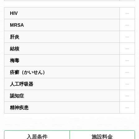
HIV
MRSA
肝炎
結核
梅毒
疥癬（かいせん）
人工呼吸器
認知症
精神疾患
入居条件
施設料金