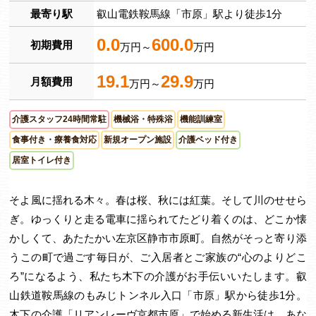
最寄り駅
叡山電鉄鞍馬線「市原」駅より徒歩1分
0.0
600.0
初期費用
万円～
万円
19.1
29.9
月額費用
万円～
万円
介護スタッフ24時間常駐
機械浴・特殊浴
機能訓練室
食事付き・療養食対応
新規オープン施設
介護ベッド付き
居室トイレ付き
そよ風に揺れる木々。春は桜、秋には紅葉。そして川のせせら
ぎ。ゆっくりと走る電車に揺られてたどり着くのは、どこか懐
かしくて、あたたかい左京区静市市原町。自然がそっと寄り添
うこの町で過ごす毎日が、ご入居者とご家族の“心のよりどこ
ろ”になるよう、私たち木下の介護がお手伝いいたします。叡
山鉄道鞍馬線のもみじトンネル入口「市原」駅から徒歩1分。
木下の介護「リアンレーヴ京都市原」で始める新生活は、あな