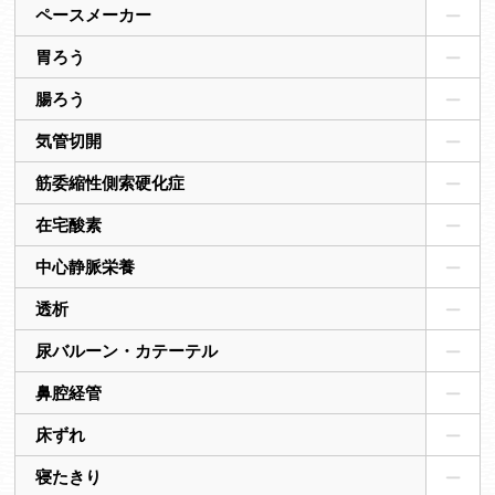
ペースメーカー
胃ろう
腸ろう
気管切開
筋委縮性側索硬化症
在宅酸素
中心静脈栄養
透析
尿バルーン・カテーテル
鼻腔経管
床ずれ
寝たきり