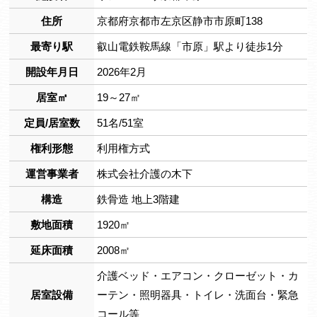
住所
京都府京都市左京区静市市原町138
最寄り駅
叡山電鉄鞍馬線「市原」駅より徒歩1分
開設年月日
2026年2月
居室㎡
19～27㎡
定員/居室数
51名/51室
権利形態
利用権方式
運営事業者
株式会社介護の木下
構造
鉄骨造 地上3階建
敷地面積
1920㎡
延床面積
2008㎡
介護ベッド・エアコン・クローゼット・カ
居室設備
ーテン・照明器具・トイレ・洗面台・緊急
コール等