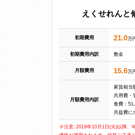
えくせれんと
21.0
初期費用
万
初期費用内訳
敷金
15.6
月額費用
万
家賃相当額
共用費・管
月額費用内訳
食費：51,
共益費に
※注意: 2019年10月1日(火)