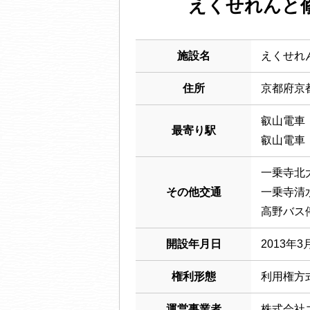
えくせれんと
施設名
えくせれ
住所
京都府京
叡山電車
最寄り駅
叡山電車
一乗寺北
その他交通
一乗寺清
高野バス
開設年月日
2013年3
権利形態
利用権方
運営事業者
株式会社