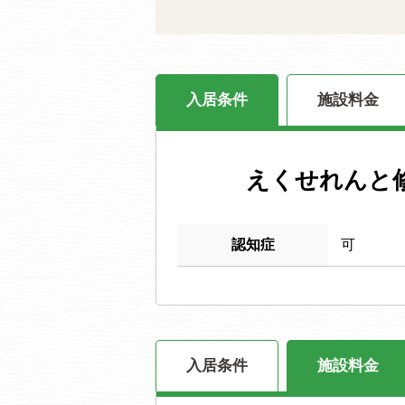
入居条件
施設料金
えくせれんと
認知症
可
入居条件
施設料金