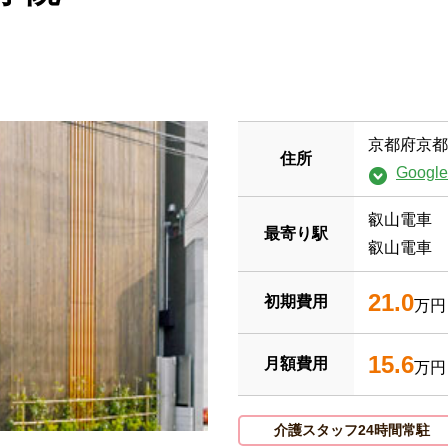
京都府京都
住所
Goog
叡山電車 
最寄り駅
叡山電車 
21.0
初期費用
万円
15.6
月額費用
万円
介護スタッフ24時間常駐