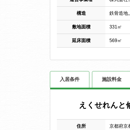
構造
鉄骨造地
敷地面積
331㎡
延床面積
569㎡
入居条件
施設料金
えくせれんと
住所
京都府京