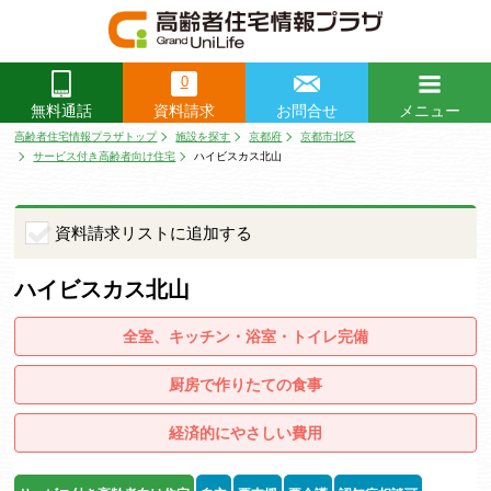
0
資料請求
お問合せ
メニュー
無料通話
閉じる
高齢者住宅情報プラザトップ
施設を探す
京都府
京都市北区
サービス付き高齢者向け住宅
ハイビスカス北山
資料請求リストに追加する
ハイビスカス北山
全室、キッチン・浴室・トイレ完備
厨房で作りたての食事
経済的にやさしい費用