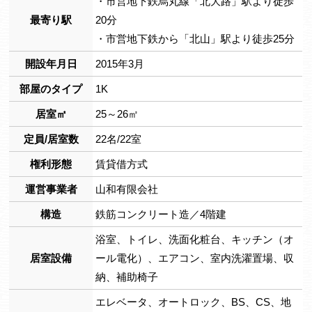
・市営地下鉄烏丸線「北大路」駅より徒歩
最寄り駅
20分
・市営地下鉄から「北山」駅より徒歩25分
開設年月日
2015年3月
部屋のタイプ
1K
居室㎡
25～26㎡
定員/居室数
22名/22室
権利形態
賃貸借方式
運営事業者
山和有限会社
構造
鉄筋コンクリート造／4階建
浴室、トイレ、洗面化粧台、キッチン（オ
居室設備
ール電化）、エアコン、室内洗濯置場、収
納、補助椅子
エレベータ、オートロック、BS、CS、地