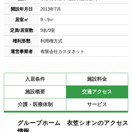
開設年月日
2013年7月
居室㎡
9～9㎡
定員/居室数
9名/9室
権利形態
利用権方式
運営事業者
有限会社カスタネット
入居条件
施設料金
施設概要
交通アクセス
介護・医療体制
サービス
グループホーム 衣笠シオンのアクセス
情報