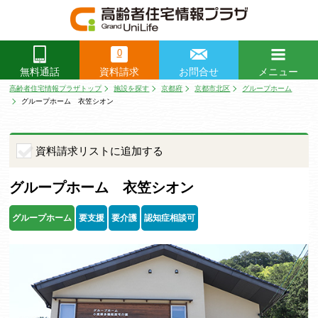
0
資料請求
お問合せ
メニュー
無料通話
閉じる
高齢者住宅情報プラザトップ
施設を探す
京都府
京都市北区
グループホーム
グループホーム 衣笠シオン
資料請求リストに追加する
グループホーム 衣笠シオン
グループホーム
要支援
要介護
認知症相談可