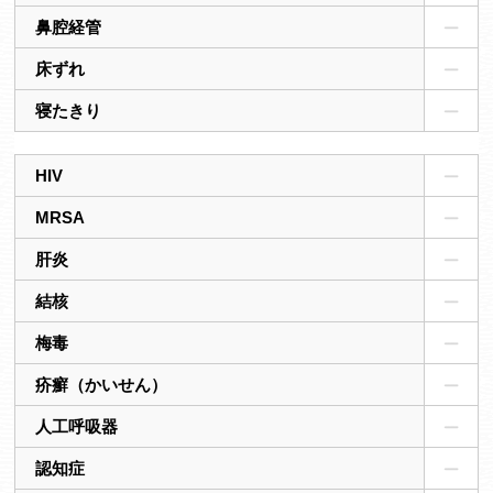
鼻腔経管
床ずれ
寝たきり
HIV
MRSA
肝炎
結核
梅毒
疥癬（かいせん）
人工呼吸器
認知症