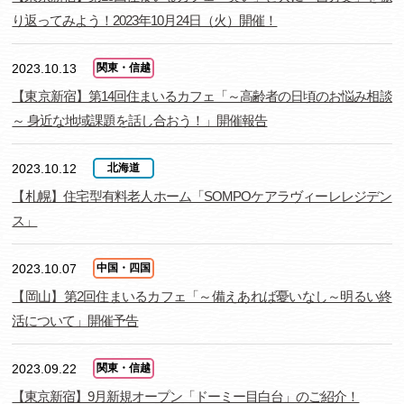
り返ってみよう！2023年10月24日（火）開催！
2023.10.13
関東・信越
【東京新宿】第14回住まいるカフェ「～高齢者の日頃のお悩み相談
～ 身近な地域課題を話し合おう！」開催報告
2023.10.12
北海道
【札幌】住宅型有料老人ホーム「SOMPOケアラヴィーレレジデン
ス」
2023.10.07
中国・四国
【岡山】第2回住まいるカフェ「～備えあれば憂いなし～明るい終
活について」開催予告
2023.09.22
関東・信越
【東京新宿】9月新規オープン「ドーミー目白台」のご紹介！