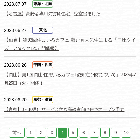
2023.07.07
東海・北陸
【名古屋】高齢者専用の賃貸住宅、空室出ました
2023.06.27
東北
【仙台】第93回住まいるカフェ 瀬戸直人先生による「血圧クイ
ズ アタック125」開催報告
2023.06.26
中国・四国
【岡山】第1回 岡山 住まいるカフェ｢認知症予防について」2023年7
月25日（火）開催！
2023.06.20
京都・滋賀
【京都】9～10月にサービス付き高齢者向け住宅オープン予定
前へ
1
2
3
4
5
6
7
8
9
10