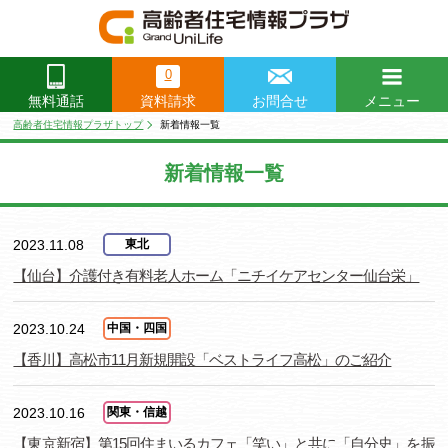
0
資料請求
お問合せ
メニュー
無料通話
閉じる
高齢者住宅情報プラザトップ
新着情報一覧
新着情報一覧
2023.11.08
東北
【仙台】介護付き有料老人ホーム「ニチイケアセンター仙台栄」
2023.10.24
中国・四国
【香川】高松市11月新規開設「ベストライフ高松」のご紹介
2023.10.16
関東・信越
【東京新宿】第15回住まいるカフェ「笑い」と共に「自分史」を振