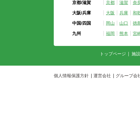
京都/滋賀
京都
滋賀
奈
大阪/兵庫
大阪
兵庫
和
中国/四国
岡山
山口
徳
九州
福岡
熊本
宮
トップページ
施
個人情報保護方針
運営会社
グループ会