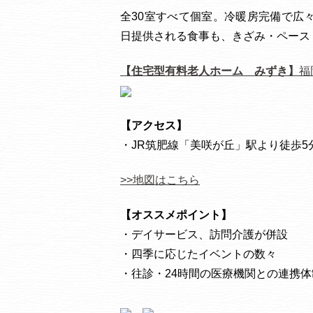
全30室すべて個室。冷暖房完備で広
日提供される食事も、きざみ・ペース
【住宅型有料老人ホーム みずき】
福
【
アクセス
】
・JR筑肥線「美咲が丘」駅より徒歩5分(
>>地図はこちら
【
オススメポイント
】
・デイサービス、訪問介護が併設
・四季に応じたイベントの数々
・往診・24時間の医療機関との連携