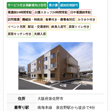
サービス付き高齢者向け住宅
要介護
認知症相談可
看護師24時間常駐
介護スタッフ24時間常駐
日中看護師常駐
訪問看護
機械浴・特殊浴
食事付き・療養食対応
カラオケ付き
イベント充実
駅近・交通便利
終身入居可
居室トイレ付き
居室キッチン付き
夫婦入居
住所
大阪府泉佐野市
最寄り駅
南海本線 泉佐野駅から徒歩で4分