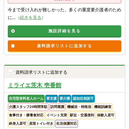
今まで受け入れが難しかった、多くの重度要介護者のため
に...
（
続きを見る
）
施設詳細を見る
資料請求リストに追加する
資料請求リストに追加する
ミライエ茨木 壱番館
住宅型有料老人ホーム
要支援
要介護
認知症相談可
介護スタッフ24時間常駐
訪問看護
機械浴・特殊浴
機能訓練室
食事付き・療養食対応
イベント充実
駅近・交通便利
体験入居可
終身入居可
居室トイレ付き
生活保護対応