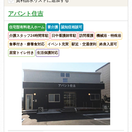
資料請求リストに追加する
アバント住吉
住宅型有料老人ホーム
要介護
認知症相談可
介護スタッフ24時間常駐
日中看護師常駐
訪問看護
機械浴・特殊浴
食事付き・療養食対応
イベント充実
駅近・交通便利
終身入居可
居室トイレ付き
生活保護対応