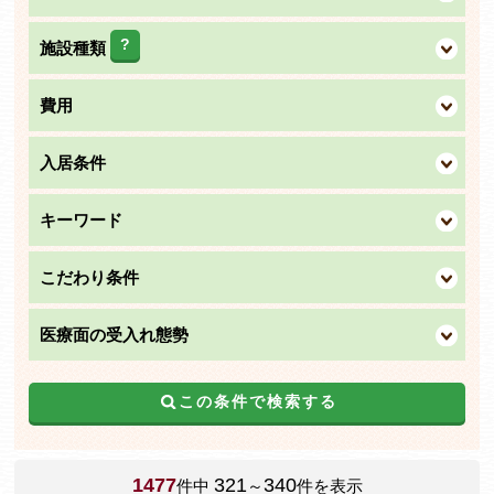
?
施設種類
費用
入居条件
キーワード
こだわり条件
医療面の受入れ態勢
この条件で検索する
1477
321
340
件中
～
件を表示