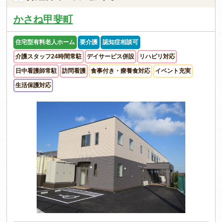
かさね甲斐町
住宅型有料老人ホーム
要介護
認知症相談可
介護スタッフ24時間常駐
デイサービス併設
リハビリ対応
日中看護師常駐
訪問看護
食事付き・療養食対応
イベント充実
生活保護対応