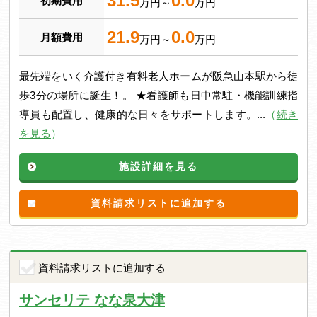
31.5
0.0
初期費用
万円～
万円
21.9
0.0
月額費用
万円～
万円
最先端をいく介護付き有料老人ホームが阪急山本駅から徒
歩3分の場所に誕生！。 ★看護師も日中常駐・機能訓練指
導員も配置し、健康的な日々をサポートします。...
（
続き
を見る
）
施設詳細を見る
資料請求リストに追加する
資料請求リストに追加する
サンセリテ なな泉大津