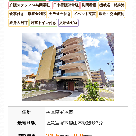
介護スタッフ24時間常駐
日中看護師常駐
訪問看護
機械浴・特殊浴
食事付き・療養食対応
カラオケ付き
イベント充実
駅近・交通便利
終身入居可
居室トイレ付き
入居金ゼロ
住所
兵庫県宝塚市
最寄り駅
阪急宝塚本線山本駅徒歩3分