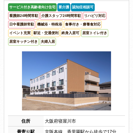
サービス付き高齢者向け住宅
要介護
認知症相談可
看護師24時間常駐
介護スタッフ24時間常駐
リハビリ対応
日中看護師常駐
機械浴・特殊浴
食事付き・療養食対応
イベント充実
駅近・交通便利
終身入居可
居室トイレ付き
居室キッチン付き
夫婦入居
住所
大阪府寝屋川市
最寄り駅
京阪本線 香里園駅から徒歩で17分