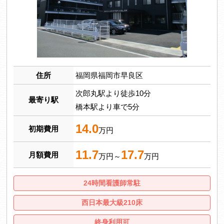
住所
福岡県福岡市早良区
次郎丸駅より徒歩10分
最寄り駅
橋本駅より車で5分
14.0
初期費用
万円
11.7
17.7
月額費用
万円～
万円
24時間看護師常駐
西日本最大級210床
終身利用可