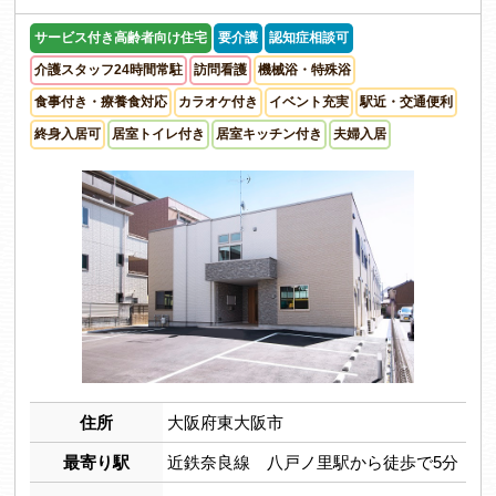
サービス付き高齢者向け住宅
要介護
認知症相談可
介護スタッフ24時間常駐
訪問看護
機械浴・特殊浴
食事付き・療養食対応
カラオケ付き
イベント充実
駅近・交通便利
終身入居可
居室トイレ付き
居室キッチン付き
夫婦入居
住所
大阪府東大阪市
最寄り駅
近鉄奈良線 八戸ノ里駅から徒歩で5分