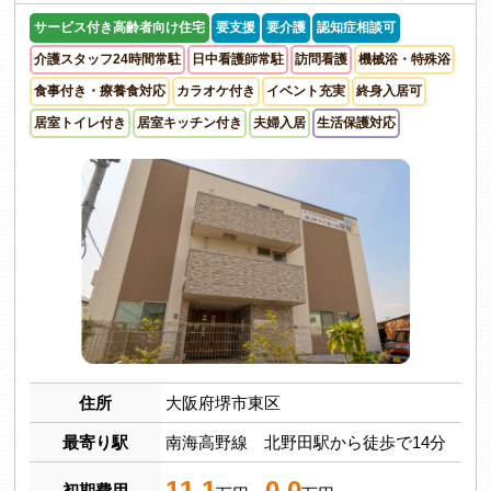
サービス付き高齢者向け住宅
要支援
要介護
認知症相談可
介護スタッフ24時間常駐
日中看護師常駐
訪問看護
機械浴・特殊浴
食事付き・療養食対応
カラオケ付き
イベント充実
終身入居可
居室トイレ付き
居室キッチン付き
夫婦入居
生活保護対応
住所
大阪府堺市東区
最寄り駅
南海高野線 北野田駅から徒歩で14分
11.1
0.0
初期費用