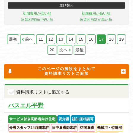
並び替え
初期費用が安い順
初期費用が高い順
家賃相当額が安い順
家賃相当額が高い順
最初
前へ
11
12
13
14
15
16
17
18
19
20
次へ
最後
このページの施設をまとめて
資料請求リストに追加
資料請求リストに追加する
パスエル平野
サービス付き高齢者向け住宅
要介護
認知症相談可
介護スタッフ24時間常駐
日中看護師常駐
訪問看護
機械浴・特殊浴