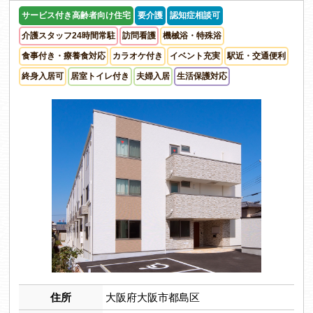
サービス付き高齢者向け住宅
要介護
認知症相談可
介護スタッフ24時間常駐
訪問看護
機械浴・特殊浴
食事付き・療養食対応
カラオケ付き
イベント充実
駅近・交通便利
終身入居可
居室トイレ付き
夫婦入居
生活保護対応
住所
大阪府大阪市都島区