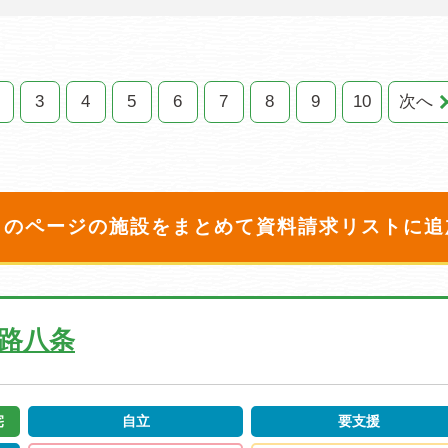
3
4
5
6
7
8
9
10
次へ
このページの施設をまとめて
資料請求リストに追
路八条
宅
自立
要支援