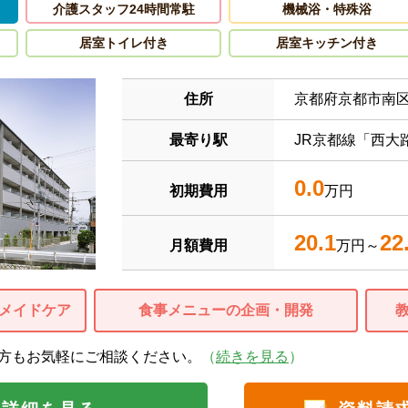
介護スタッフ24時間常駐
機械浴・特殊浴
居室トイレ付き
居室キッチン付き
住所
京都府京都市南
最寄り駅
JR京都線「西大
0.0
初期費用
万円
20.1
22
月額費用
万円～
メイドケア
食事メニューの企画・開発
方もお気軽にご相談ください。
（
続きを見る
）