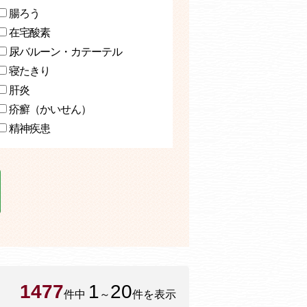
腸ろう
在宅酸素
尿バルーン・カテーテル
寝たきり
肝炎
疥癬（かいせん）
精神疾患
1477
1
20
件中
～
件を表示