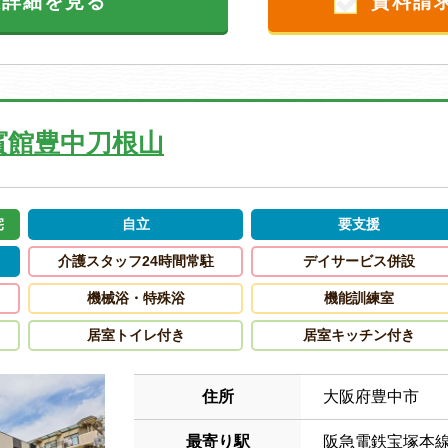
設詳細を見る
資料請
賓館豊中刀根山
宅
自立
要支援
介護スタッフ24時間常駐
デイサービス併設
機械浴・特殊浴
機能訓練室
居室トイレ付き
居室キッチン付き
住所
大阪府豊中市
最寄り駅
阪急電鉄宝塚本線