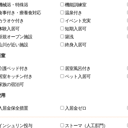
機械浴・特殊浴
機能訓練室
食事付き・療養食対応
温泉付き
カラオケ付き
イベント充実
体験入居可
短期入居可
新規オープン施設
築浅
山川が近い施設
終身入居可
居室
介護ベッド付き
居室風呂付き
居室キッチン付き
ペット入居可
家族の宿泊可
費用
入居金保全措置
入居金ゼロ
インシュリン投与
ストーマ（人工肛門）