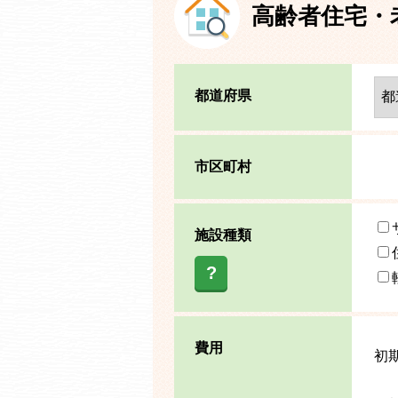
高齢者住宅・
都道府県
市区町村
施設種類
?
費用
初