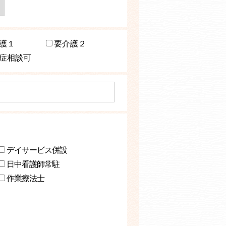
護１
要介護２
症相談可
デイサービス併設
日中看護師常駐
作業療法士