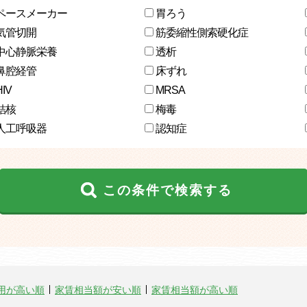
ペースメーカー
胃ろう
気管切開
筋委縮性側索硬化症
中心静脈栄養
透析
鼻腔経管
床ずれ
HIV
MRSA
結核
梅毒
人工呼吸器
認知症
この条件で検索する
用が高い順
家賃相当額が安い順
家賃相当額が高い順