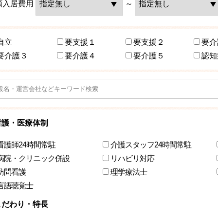
額入居費用
～
自立
要支援１
要支援２
要介
要介護３
要介護４
要介護５
認知
看護・医療体制
看護師24時間常駐
介護スタッフ24時間常駐
病院・クリニック併設
リハビリ対応
訪問看護
理学療法士
言語聴覚士
こだわり・特長