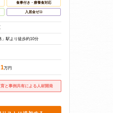
食事付き・療養食対応
入居金ゼロ
区
路」駅より徒歩約10分
.1
万円
教育と事例共有による人材開発