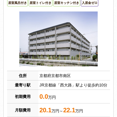
居室風呂付き
居室トイレ付き
居室キッチン付き
入居金ゼロ
住所
京都府京都市南区
最寄り駅
JR京都線「西大路」駅より徒歩約10分
0.0
初期費用
万円
20.1
22.1
月額費用
万円～
万円