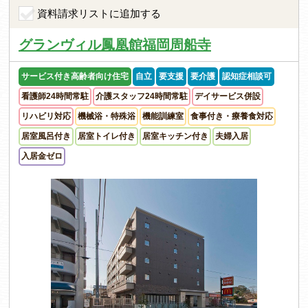
資料請求リストに追加する
グランヴィル鳳凰館福岡周船寺
サービス付き高齢者向け住宅
自立
要支援
要介護
認知症相談可
看護師24時間常駐
介護スタッフ24時間常駐
デイサービス併設
リハビリ対応
機械浴・特殊浴
機能訓練室
食事付き・療養食対応
居室風呂付き
居室トイレ付き
居室キッチン付き
夫婦入居
入居金ゼロ