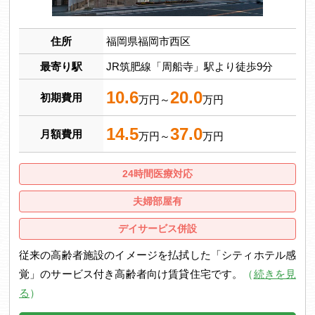
住所
福岡県福岡市西区
最寄り駅
JR筑肥線「周船寺」駅より徒歩9分
10.6
20.0
初期費用
万円～
万円
14.5
37.0
月額費用
万円～
万円
24時間医療対応
夫婦部屋有
デイサービス併設
従来の高齢者施設のイメージを払拭した「シティホテル感
覚」のサービス付き高齢者向け賃貸住宅です。
（
続きを見
る
）