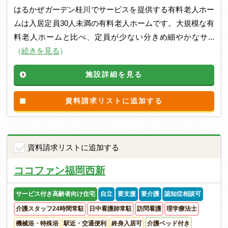
はるかぜガーデン桂川でサービスを提供する有料老人ホー
ムは入居定員30人未満の有料老人ホームです。大規模な有
料老人ホームと比べ、定員が少ない分きめ細やかなサ...
（
続きを見る
）
施設詳細を見る
資料請求リストに追加する
資料請求リストに追加する
ココファン福岡西新
サービス付き高齢者向け住宅
自立
要支援
要介護
認知症相談可
介護スタッフ24時間常駐
日中看護師常駐
訪問看護
理学療法士
機械浴・特殊浴
駅近・交通便利
終身入居可
介護ベッド付き