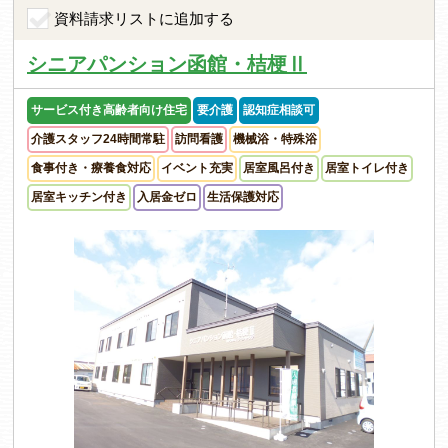
資料請求リストに追加する
シニアパンション函館・桔梗Ⅱ
サービス付き高齢者向け住宅
要介護
認知症相談可
介護スタッフ24時間常駐
訪問看護
機械浴・特殊浴
食事付き・療養食対応
イベント充実
居室風呂付き
居室トイレ付き
居室キッチン付き
入居金ゼロ
生活保護対応