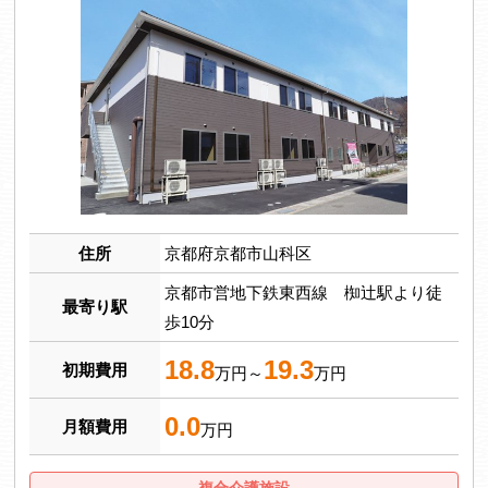
住所
京都府京都市山科区
京都市営地下鉄東西線 椥辻駅より徒
最寄り駅
歩10分
18.8
19.3
初期費用
万円～
万円
0.0
月額費用
万円
複合介護施設