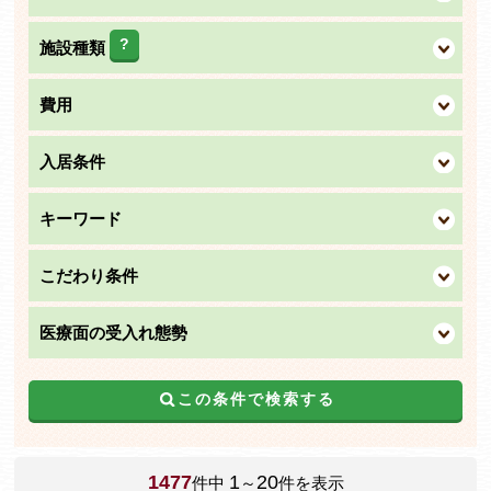
?
施設種類
費用
入居条件
キーワード
こだわり条件
医療面の受入れ態勢
この条件で検索する
1477
1
20
件中
～
件を表示