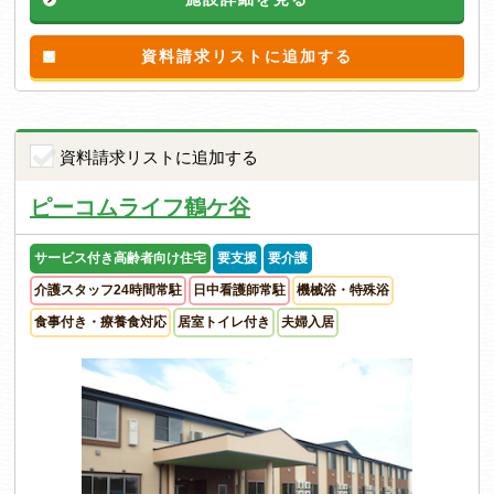
資料請求リストに追加する
資料請求リストに追加する
ピーコムライフ鶴ケ谷
サービス付き高齢者向け住宅
要支援
要介護
介護スタッフ24時間常駐
日中看護師常駐
機械浴・特殊浴
食事付き・療養食対応
居室トイレ付き
夫婦入居