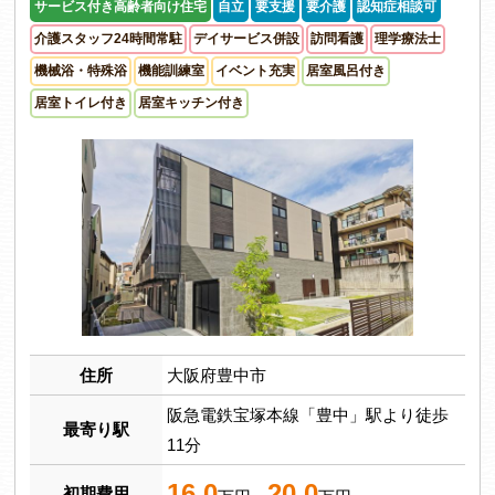
サービス付き高齢者向け住宅
自立
要支援
要介護
認知症相談可
介護スタッフ24時間常駐
デイサービス併設
訪問看護
理学療法士
機械浴・特殊浴
機能訓練室
イベント充実
居室風呂付き
居室トイレ付き
居室キッチン付き
住所
大阪府豊中市
阪急電鉄宝塚本線「豊中」駅より徒歩
最寄り駅
11分
16.0
20.0
初期費用