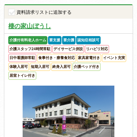
資料請求リストに追加する
棲の家山ぼうし
介護付有料老人ホーム
要支援
要介護
認知症相談可
介護スタッフ24時間常駐
デイサービス併設
リハビリ対応
日中看護師常駐
食事付き・療養食対応
家具家電付き
イベント充実
体験入居可
短期入居可
終身入居可
介護ベッド付き
居室トイレ付き