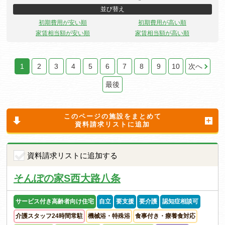
並び替え
初期費用が安い順
初期費用が高い順
家賃相当額が安い順
家賃相当額が高い順
1
2
3
4
5
6
7
8
9
10
次へ
最後
このページの施設をまとめて
資料請求リストに追加
資料請求リストに追加する
そんぽの家S西大路八条
サービス付き高齢者向け住宅
自立
要支援
要介護
認知症相談可
介護スタッフ24時間常駐
機械浴・特殊浴
食事付き・療養食対応