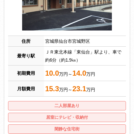
住所
宮城県仙台市宮城野区
ＪＲ東北本線「東仙台」駅より、車で
最寄り駅
約6分（約1.9㎞）
10.0
14.0
初期費用
万円～
万円
15.3
23.1
月額費用
万円～
万円
二人部屋あり
居室にテレビ・収納付
閑静な住宅街