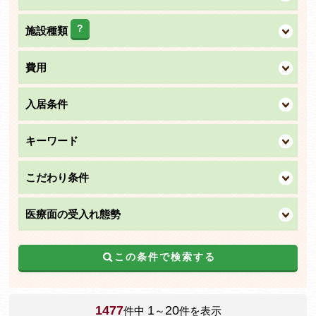
?
施設種類
費用
入居条件
キーワード
こだわり条件
医療面の受入れ態勢
この条件で検索する
1477
1
20
件中
～
件を表示