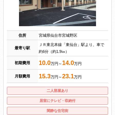
住所
宮城県仙台市宮城野区
ＪＲ東北本線「東仙台」駅より、車で
最寄り駅
約6分（約1.9㎞）
10.0
14.0
初期費用
万円～
万円
15.3
23.1
月額費用
万円～
万円
二人部屋あり
居室にテレビ・収納付
閑静な住宅街