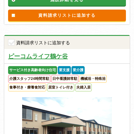
資料請求リストに追加する
資料請求リストに追加する
ピーコムライフ鶴ケ谷
サービス付き高齢者向け住宅
要支援
要介護
介護スタッフ24時間常駐
日中看護師常駐
機械浴・特殊浴
食事付き・療養食対応
居室トイレ付き
夫婦入居