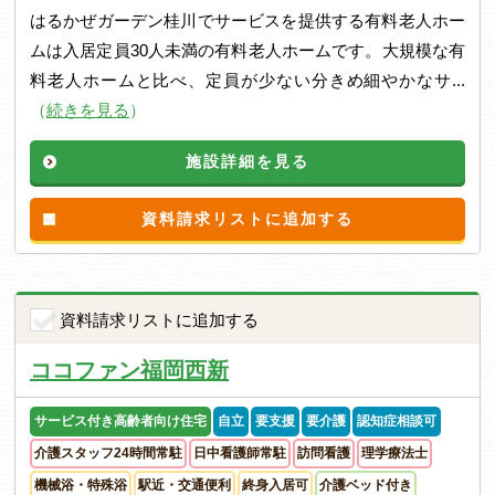
はるかぜガーデン桂川でサービスを提供する有料老人ホー
ムは入居定員30人未満の有料老人ホームです。大規模な有
料老人ホームと比べ、定員が少ない分きめ細やかなサ...
（
続きを見る
）
施設詳細を見る
資料請求リストに追加する
資料請求リストに追加する
ココファン福岡西新
サービス付き高齢者向け住宅
自立
要支援
要介護
認知症相談可
介護スタッフ24時間常駐
日中看護師常駐
訪問看護
理学療法士
機械浴・特殊浴
駅近・交通便利
終身入居可
介護ベッド付き