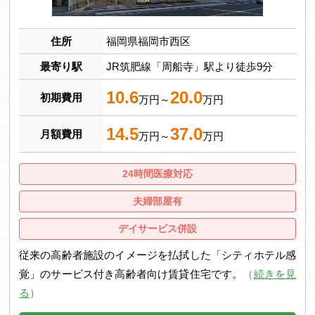
住所
福岡県福岡市西区
最寄り駅
JR筑肥線「周船寺」駅より徒歩9分
10.6
20.0
初期費用
万円～
万円
14.5
37.0
月額費用
万円～
万円
24時間医療対応
夫婦部屋有
デイサービス併設
従来の高齢者施設のイメージを払拭した「シティホテル感
覚」のサービス付き高齢者向け賃貸住宅です。
（
続きを見
る
）