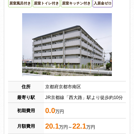
居室風呂付き
居室トイレ付き
居室キッチン付き
入居金ゼロ
住所
京都府京都市南区
最寄り駅
JR京都線「西大路」駅より徒歩約10分
0.0
初期費用
万円
20.1
22.1
月額費用
万円～
万円