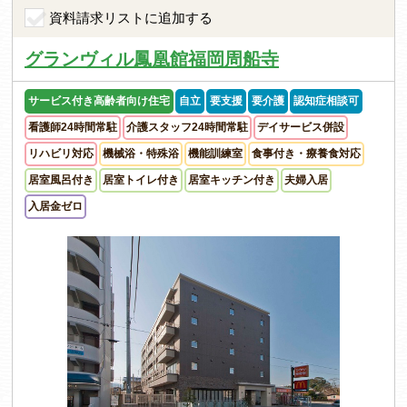
資料請求リストに追加する
グランヴィル鳳凰館福岡周船寺
サービス付き高齢者向け住宅
自立
要支援
要介護
認知症相談可
看護師24時間常駐
介護スタッフ24時間常駐
デイサービス併設
リハビリ対応
機械浴・特殊浴
機能訓練室
食事付き・療養食対応
居室風呂付き
居室トイレ付き
居室キッチン付き
夫婦入居
入居金ゼロ