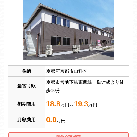
住所
京都府京都市山科区
京都市営地下鉄東西線 椥辻駅より徒
最寄り駅
歩10分
18.8
19.3
初期費用
万円～
万円
0.0
月額費用
万円
複合介護施設