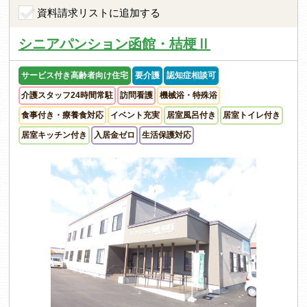
資料請求リストに追加する
シニアパンション函館・桔梗Ⅱ
サービス付き高齢者向け住宅
要介護
認知症相談可
介護スタッフ24時間常駐
訪問看護
機械浴・特殊浴
食事付き・療養食対応
イベント充実
居室風呂付き
居室トイレ付き
居室キッチン付き
入居金ゼロ
生活保護対応