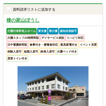
資料請求リストに追加する
棲の家山ぼうし
介護付有料老人ホーム
要支援
要介護
認知症相談可
介護スタッフ24時間常駐
デイサービス併設
リハビリ対応
日中看護師常駐
食事付き・療養食対応
家具家電付き
イベント充実
体験入居可
短期入居可
終身入居可
介護ベッド付き
居室トイレ付き