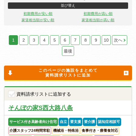
並び替え
初期費用が安い順
初期費用が高い順
家賃相当額が安い順
家賃相当額が高い順
1
2
3
4
5
6
7
8
9
10
次へ
最後
このページの施設をまとめて
資料請求リストに追加
資料請求リストに追加する
そんぽの家S西大路八条
サービス付き高齢者向け住宅
自立
要支援
要介護
認知症相談可
介護スタッフ24時間常駐
機械浴・特殊浴
食事付き・療養食対応