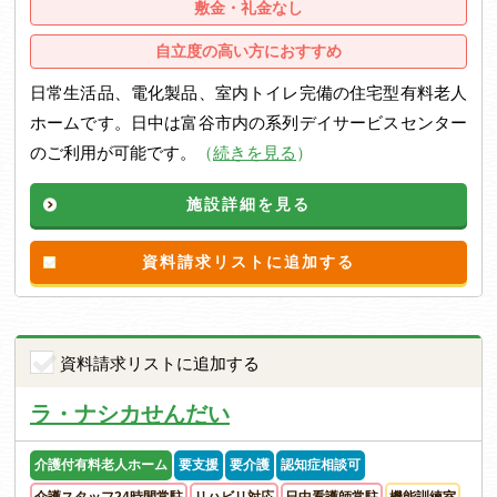
敷金・礼金なし
自立度の高い方におすすめ
日常生活品、電化製品、室内トイレ完備の住宅型有料老人
ホームです。日中は富谷市内の系列デイサービスセンター
のご利用が可能です。
（
続きを見る
）
施設詳細を見る
資料請求リストに追加する
資料請求リストに追加する
ラ・ナシカせんだい
介護付有料老人ホーム
要支援
要介護
認知症相談可
介護スタッフ24時間常駐
リハビリ対応
日中看護師常駐
機能訓練室