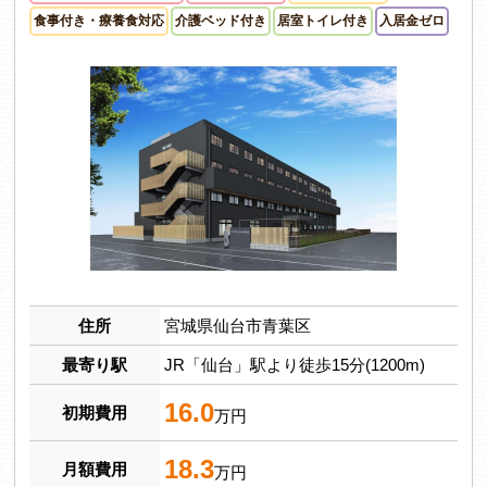
食事付き・療養食対応
介護ベッド付き
居室トイレ付き
入居金ゼロ
住所
宮城県仙台市青葉区
最寄り駅
JR「仙台」駅より徒歩15分(1200m)
16.0
初期費用
万円
18.3
月額費用
万円