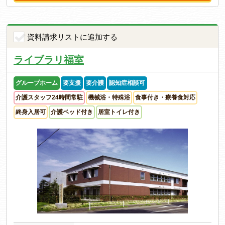
資料請求リストに追加する
ライブラリ福室
グループホーム
要支援
要介護
認知症相談可
介護スタッフ24時間常駐
機械浴・特殊浴
食事付き・療養食対応
終身入居可
介護ベッド付き
居室トイレ付き