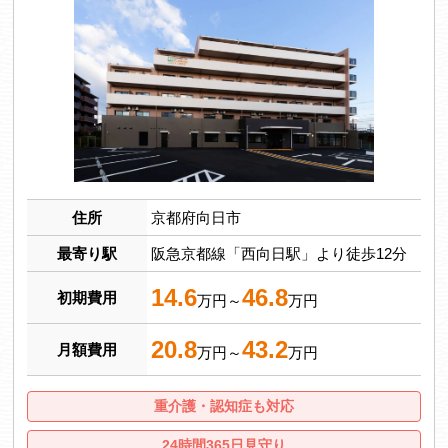
住所
京都府向日市
最寄り駅
阪急京都線「西向日駅」より徒歩12分
14.6
46.8
初期費用
万円～
万円
20.8
43.2
月額費用
万円～
万円
重介護・認知症も対応
24時間365日見守り