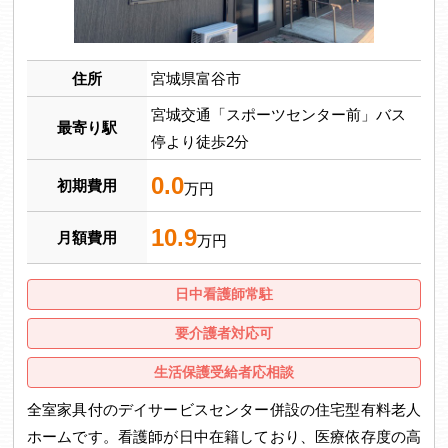
住所
宮城県富谷市
宮城交通「スポーツセンター前」バス
最寄り駅
停より徒歩2分
0.0
初期費用
万円
10.9
月額費用
万円
日中看護師常駐
要介護者対応可
生活保護受給者応相談
全室家具付のデイサービスセンター併設の住宅型有料老人
ホームです。看護師が日中在籍しており、医療依存度の高