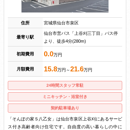
住所
宮城県仙台市泉区
仙台市営バス「上谷刈三丁目」バス停
最寄り駅
より、徒歩4分(280m)
0.0
初期費用
万円
15.8
21.6
月額費用
万円～
万円
24時間スタッフ常駐
ミニキッチン・浴室付き
契約駐車場あり
「そんぽの家Ｓ八乙女」は仙台市泉区上谷刈にあるサービ
ス付き高齢者向け住宅です。自由度の高い暮らしの中に