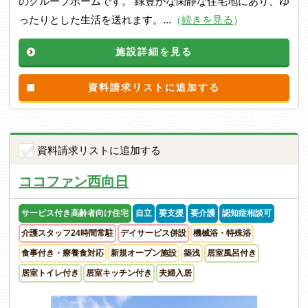
のグループホームです。 緑豊かな閑静な住宅地にあり、ゆ
ったりとした生活を送れます。...
（
続きを見る
）
施設詳細を見る
資料請求リストに追加する
資料請求リストに追加する
ココファン西向日
サービス付き高齢者向け住宅
自立
要支援
要介護
認知症相談可
介護スタッフ24時間常駐
デイサービス併設
機械浴・特殊浴
食事付き・療養食対応
新規オープン施設
築浅
居室風呂付き
居室トイレ付き
居室キッチン付き
夫婦入居