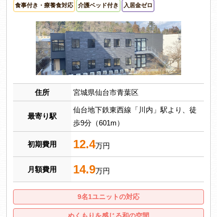
食事付き・療養食対応
介護ベッド付き
入居金ゼロ
住所
宮城県仙台市青葉区
仙台地下鉄東西線「川内」駅より、徒
最寄り駅
歩9分（601m）
12.4
初期費用
万円
14.9
月額費用
万円
9名1ユニットの対応
ぬくもりを感じる和の空間