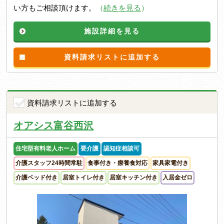
い方もご相談頂けます。
（
続きを見る
）
施設詳細を見る
資料請求リストに追加する
資料請求リストに追加する
オアシス富谷西沢
住宅型有料老人ホーム
要介護
認知症相談可
介護スタッフ24時間常駐
食事付き・療養食対応
家具家電付き
介護ベッド付き
居室トイレ付き
居室キッチン付き
入居金ゼロ