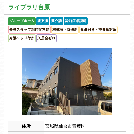
ライブラリ台原
グループホーム
要支援
要介護
認知症相談可
介護スタッフ24時間常駐
機械浴・特殊浴
食事付き・療養食対応
介護ベッド付き
入居金ゼロ
住所
宮城県仙台市青葉区