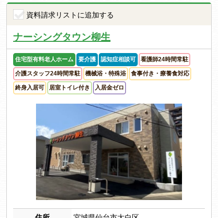
資料請求リストに追加する
ナーシングタウン柳生
住宅型有料老人ホーム
要介護
認知症相談可
看護師24時間常駐
介護スタッフ24時間常駐
機械浴・特殊浴
食事付き・療養食対応
終身入居可
居室トイレ付き
入居金ゼロ
住所
宮城県仙台市太白区