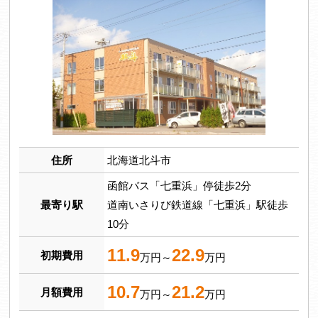
住所
北海道北斗市
函館バス「七重浜」停徒歩2分
最寄り駅
道南いさりび鉄道線「七重浜」駅徒歩
10分
11.9
22.9
初期費用
万円～
万円
10.7
21.2
月額費用
万円～
万円