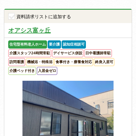
資料請求リストに追加する
オアシス富ヶ丘
住宅型有料老人ホーム
要介護
認知症相談可
介護スタッフ24時間常駐
デイサービス併設
日中看護師常駐
訪問看護
機械浴・特殊浴
食事付き・療養食対応
終身入居可
介護ベッド付き
入居金ゼロ