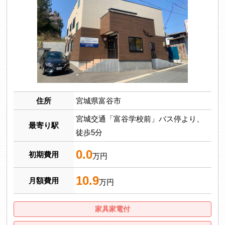
住所
宮城県富谷市
宮城交通「富谷学校前」バス停より、
最寄り駅
徒歩5分
0.0
初期費用
万円
10.9
月額費用
万円
家具家電付