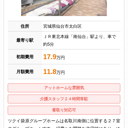
住所
宮城県仙台市太白区
ＪＲ東北本線「南仙台」駅より、車で
最寄り駅
約5分
17.9
初期費用
万円
11.8
月額費用
万円
アットホームな雰囲気
介護スタッフ２４時間常駐
看取り対応可
ツクイ袋原グループホームは名取川南側に位置する２７室