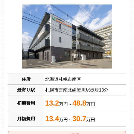
住所
北海道札幌市南区
最寄り駅
札幌市営南北線澄川駅徒歩13分
13.2
48.8
初期費用
万円～
万円
13.4
30.7
月額費用
万円～
万円