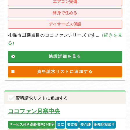
エアコン完備
終身で住める
デイサービス併設
札幌市11拠点目のココファンシリーズです...
（
続きを見
る
）
施設詳細を見る
資料請求リストに追加する
資料請求リストに追加する
ココファン月寒中央
サービス付き高齢者向け住宅
自立
要支援
要介護
認知症相談可