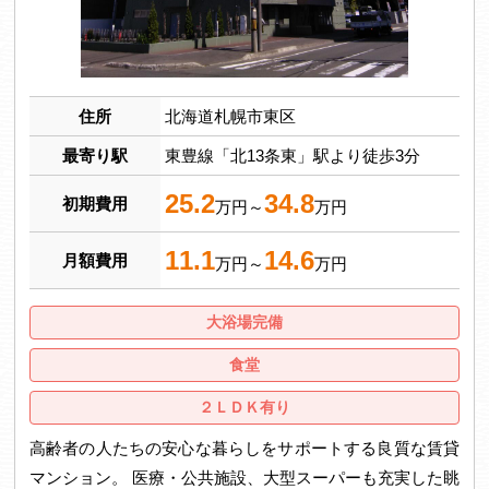
住所
北海道札幌市東区
最寄り駅
東豊線「北13条東」駅より徒歩3分
25.2
34.8
初期費用
万円～
万円
11.1
14.6
月額費用
万円～
万円
大浴場完備
食堂
２ＬＤＫ有り
高齢者の人たちの安心な暮らしをサポートする良質な賃貸
マンション。 医療・公共施設、大型スーパーも充実した眺