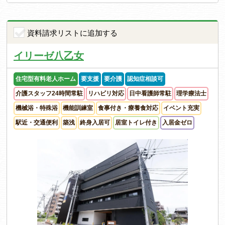
資料請求リストに追加する
イリーゼ八乙女
住宅型有料老人ホーム
要支援
要介護
認知症相談可
介護スタッフ24時間常駐
リハビリ対応
日中看護師常駐
理学療法士
機械浴・特殊浴
機能訓練室
食事付き・療養食対応
イベント充実
駅近・交通便利
築浅
終身入居可
居室トイレ付き
入居金ゼロ