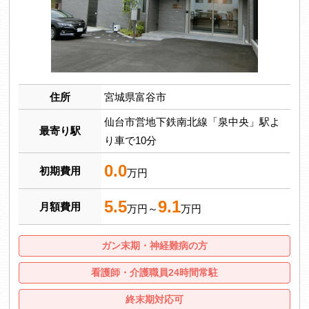
住所
宮城県富谷市
仙台市営地下鉄南北線「泉中央」駅よ
最寄り駅
り車で10分
0.0
初期費用
万円
5.5
9.1
月額費用
万円～
万円
ガン末期・神経難病の方
看護師・介護職員24時間常駐
終末期対応可