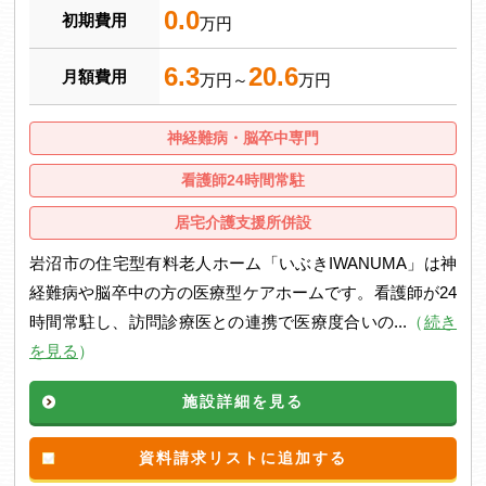
0.0
初期費用
万円
6.3
20.6
月額費用
万円～
万円
神経難病・脳卒中専門
看護師24時間常駐
居宅介護支援所併設
岩沼市の住宅型有料老人ホーム「いぶきIWANUMA」は神
経難病や脳卒中の方の医療型ケアホームです。看護師が24
時間常駐し、訪問診療医との連携で医療度合いの...
（
続き
を見る
）
施設詳細を見る
資料請求リストに追加する