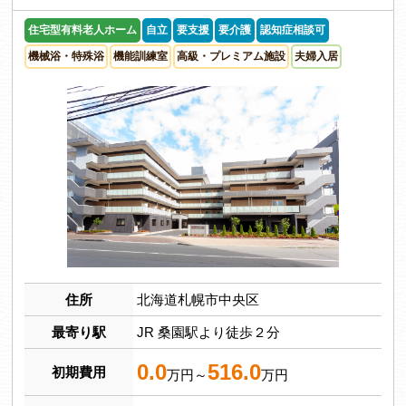
住宅型有料老人ホーム
自立
要支援
要介護
認知症相談可
機械浴・特殊浴
機能訓練室
高級・プレミアム施設
夫婦入居
住所
北海道札幌市中央区
最寄り駅
JR 桑園駅より徒歩２分
0.0
516.0
初期費用
万円～
万円