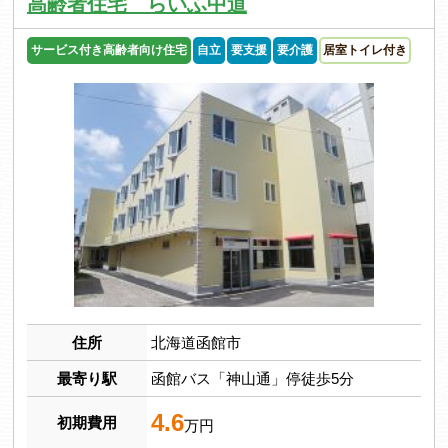
高齢者住宅 らいふ中道
サービス付き高齢者向け住宅
自立
要支援
要介護
居室トイレ付き
住所
北海道函館市
最寄り駅
函館バス「神山通」停徒歩5分
4.6
初期費用
万円