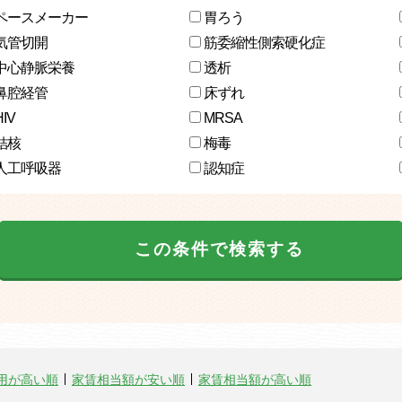
ペースメーカー
胃ろう
気管切開
筋委縮性側索硬化症
中心静脈栄養
透析
鼻腔経管
床ずれ
HIV
MRSA
結核
梅毒
人工呼吸器
認知症
この条件で検索する
用が高い順
家賃相当額が安い順
家賃相当額が高い順