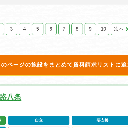
3
4
5
6
7
8
9
10
次へ
このページの施設をまとめて
資料請求リストに追
路八条
宅
自立
要支援