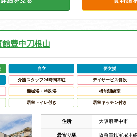
設詳細を見る
資料請
賓館豊中刀根山
宅
自立
要支援
介護スタッフ24時間常駐
デイサービス併設
機械浴・特殊浴
機能訓練室
居室トイレ付き
居室キッチン付き
住所
大阪府豊中市
最寄り駅
阪急電鉄宝塚本線