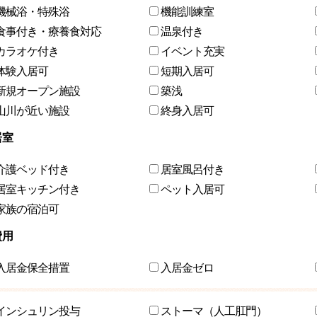
機械浴・特殊浴
機能訓練室
食事付き・療養食対応
温泉付き
カラオケ付き
イベント充実
体験入居可
短期入居可
新規オープン施設
築浅
山川が近い施設
終身入居可
居室
介護ベッド付き
居室風呂付き
居室キッチン付き
ペット入居可
家族の宿泊可
費用
入居金保全措置
入居金ゼロ
インシュリン投与
ストーマ（人工肛門）