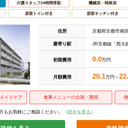
介護スタッフ24時間常駐
機械浴・特殊浴
居室トイレ付き
居室キッチン付き
住所
京都府京都市南
最寄り駅
JR京都線「西大
0.0
初期費用
万円
20.1
22
月額費用
万円～
メイドケア
食事メニューの企画・開発
方もお気軽にご相談ください。
（
続きを見る
）