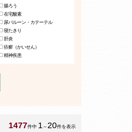
腸ろう
在宅酸素
尿バルーン・カテーテル
寝たきり
肝炎
疥癬（かいせん）
精神疾患
1477
1
20
件中
～
件を表示