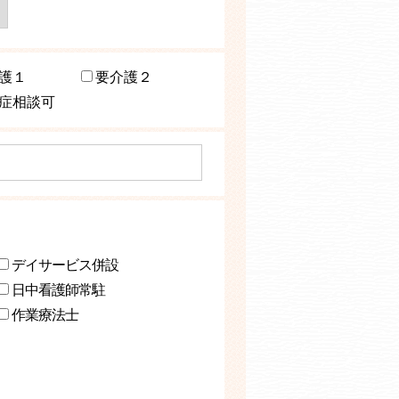
護１
要介護２
症相談可
デイサービス併設
日中看護師常駐
作業療法士