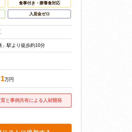
食事付き・療養食対応
入居金ゼロ
区
路」駅より徒歩約10分
.1
万円
教育と事例共有による人材開発