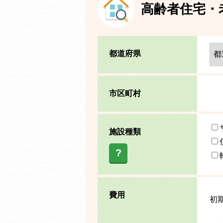
高齢者住宅・
都道府県
市区町村
施設種類
?
費用
初