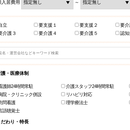
額入居費用
～
自立
要支援１
要支援２
要介
要介護３
要介護４
要介護５
認知
看護・医療体制
看護師24時間常駐
介護スタッフ24時間常駐
病院・クリニック併設
リハビリ対応
訪問看護
理学療法士
言語聴覚士
こだわり・特長