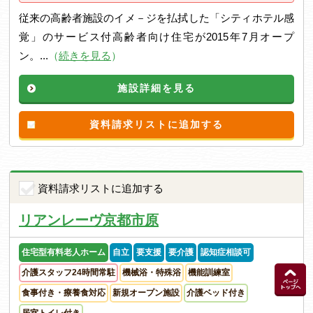
従来の高齢者施設のイメ－ジを払拭した「シティホテル感
覚」のサービス付高齢者向け住宅が2015年7月オープ
ン。...
（
続きを見る
）
施設詳細を見る
資料請求リストに追加する
資料請求リストに追加する
リアンレーヴ京都市原
住宅型有料老人ホーム
自立
要支援
要介護
認知症相談可
介護スタッフ24時間常駐
機械浴・特殊浴
機能訓練室
食事付き・療養食対応
新規オープン施設
介護ベッド付き