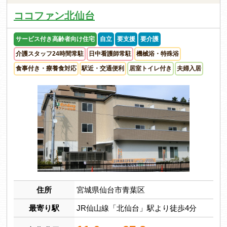
ココファン北仙台
サービス付き高齢者向け住宅
自立
要支援
要介護
介護スタッフ24時間常駐
日中看護師常駐
機械浴・特殊浴
食事付き・療養食対応
駅近・交通便利
居室トイレ付き
夫婦入居
住所
宮城県仙台市青葉区
最寄り駅
JR仙山線「北仙台」駅より徒歩4分