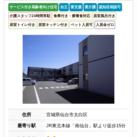
サービス付き高齢者向け住宅
自立
要支援
要介護
認知症相談可
介護スタッフ24時間常駐
食事付き・療養食対応
居室風呂付き
居室トイレ付き
居室キッチン付き
ペット入居可
入居金ゼロ
住所
宮城県仙台市太白区
最寄り駅
JR東北本線「南仙台」駅より徒歩15分