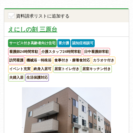
資料請求リストに追加する
えにしの刻 三原台
サービス付き高齢者向け住宅
要介護
認知症相談可
看護師24時間常駐
介護スタッフ24時間常駐
日中看護師常駐
訪問看護
機械浴・特殊浴
食事付き・療養食対応
カラオケ付き
イベント充実
終身入居可
居室トイレ付き
居室キッチン付き
夫婦入居
生活保護対応