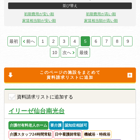
並び替え
初期費用が安い順
初期費用が高い順
家賃相当額が安い順
家賃相当額が高い順
最初
前へ
1
2
3
4
5
6
7
8
9
10
次へ
最後
このページの施設をまとめて
資料請求リストに追加
資料請求リストに追加する
イリーゼ仙台南光台
介護付有料老人ホーム
要介護
認知症相談可
介護スタッフ24時間常駐
日中看護師常駐
機械浴・特殊浴