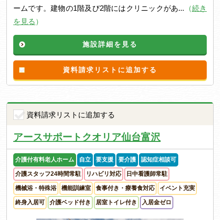
ームです。建物の1階及び2階にはクリニックがあ...
（
続き
を見る
）
施設詳細を見る
資料請求リストに追加する
資料請求リストに追加する
アースサポートクオリア仙台富沢
介護付有料老人ホーム
自立
要支援
要介護
認知症相談可
介護スタッフ24時間常駐
リハビリ対応
日中看護師常駐
機械浴・特殊浴
機能訓練室
食事付き・療養食対応
イベント充実
終身入居可
介護ベッド付き
居室トイレ付き
入居金ゼロ