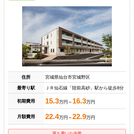
住所
宮城県仙台市宮城野区
最寄り駅
ＪＲ仙石線「陸前高砂」駅から徒歩8分
15.3
16.3
初期費用
万円～
万円
22.4
22.9
月額費用
万円～
万円
落ち着いた内装