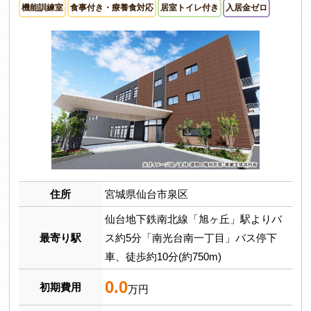
機能訓練室
食事付き・療養食対応
居室トイレ付き
入居金ゼロ
住所
宮城県仙台市泉区
仙台地下鉄南北線「旭ヶ丘」駅よりバ
最寄り駅
ス約5分「南光台南一丁目」バス停下
車、徒歩約10分(約750m)
0.0
初期費用
万円