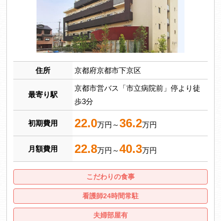
住所
京都府京都市下京区
京都市営バス「市立病院前」停より徒
最寄り駅
歩3分
22.0
36.2
初期費用
万円～
万円
22.8
40.3
月額費用
万円～
万円
こだわりの食事
看護師24時間常駐
夫婦部屋有