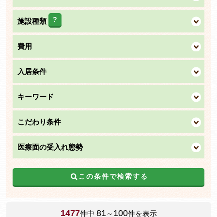
?
施設種類
費用
入居条件
キーワード
こだわり条件
医療面の受入れ態勢
この条件で検索する
1477
81
100
件中
～
件を表示