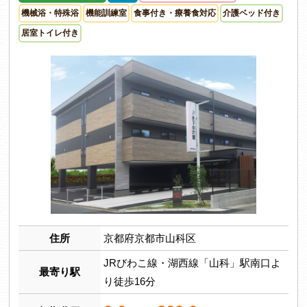
機械浴・特殊浴
機能訓練室
食事付き・療養食対応
介護ベッド付き
居室トイレ付き
住所
京都府京都市山科区
JRびわこ線・湖西線「山科」駅南口よ
最寄り駅
り徒歩16分