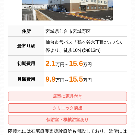
住所
宮城県仙台市宮城野区
仙台市営バス「鶴ヶ谷六丁目北」バス
最寄り駅
停より、徒歩10分(約813m)
2.1
15.6
初期費用
万円～
万円
9.9
15.5
月額費用
万円～
万円
居室に家具付き
クリニック隣接
個浴室・機械浴室あり
隣接地には在宅療養支援診療所も開設しており、近傍には