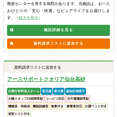
救急センターを有する病院があります。当施設は、お一人
おひとりの「安心・快適」なピュアライフをお届けしま
す。
（
続きを見る
）
施設詳細を見る
資料請求リストに追加する
資料請求リストに追加する
アースサポートクオリア仙台高砂
介護付有料老人ホーム
要支援
要介護
認知症相談可
介護スタッフ24時間常駐
リハビリ対応
日中看護師常駐
機械浴・特殊浴
機能訓練室
食事付き・療養食対応
介護ベッド付き
居室トイレ付き