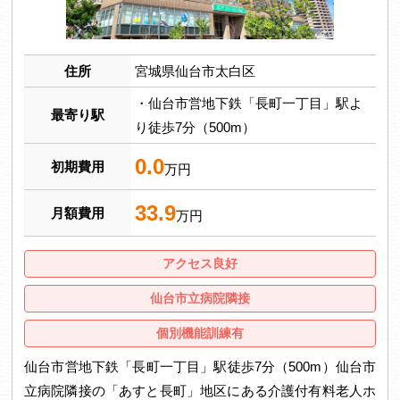
住所
宮城県仙台市太白区
・仙台市営地下鉄「長町一丁目」駅よ
最寄り駅
り徒歩7分（500m）
0.0
初期費用
万円
33.9
月額費用
万円
アクセス良好
仙台市立病院隣接
個別機能訓練有
仙台市営地下鉄「長町一丁目」駅徒歩7分（500m）仙台市
立病院隣接の「あすと長町」地区にある介護付有料老人ホ