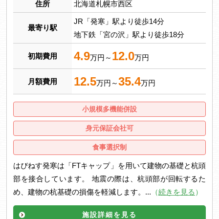
住所
北海道札幌市西区
JR「発寒」駅より徒歩14分
最寄り駅
地下鉄「宮の沢」駅より徒歩18分
4.9
12.0
初期費用
万円～
万円
12.5
35.4
月額費用
万円～
万円
小規模多機能併設
身元保証会社可
食事選択制
はぴねす発寒は「FTキャップ」を用いて建物の基礎と杭頭
部を接合しています。 地震の際は、杭頭部が回転するた
め、建物の杭基礎の損傷を軽減します。...
（
続きを見る
）
施設詳細を見る