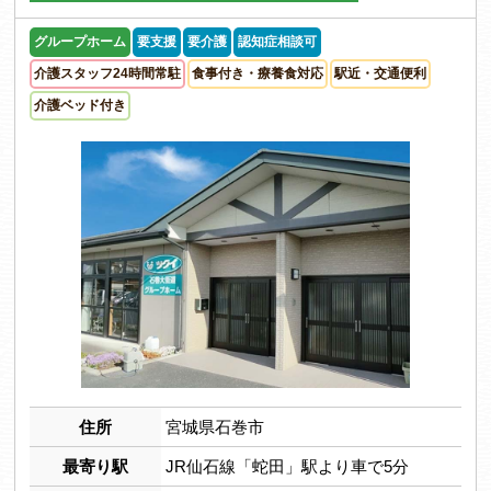
グループホーム
要支援
要介護
認知症相談可
介護スタッフ24時間常駐
食事付き・療養食対応
駅近・交通便利
介護ベッド付き
住所
宮城県石巻市
最寄り駅
JR仙石線「蛇田」駅より車で5分