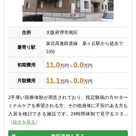
住所
大阪府堺市南区
泉北高速鉄道線 泉ヶ丘駅から徒歩で
最寄り駅
13分
11.0
0.0
初期費用
万円～
万円
11.1
0.0
月額費用
万円～
万円
2手厚い医療体制が用意されており、指定難病の方やター
ミナルケアを希望される方、その他身体に不安のある方も
入居を検討できる施設です。24時間体制で見守るスタ...
（
続きを見る
）
施設詳細を見る