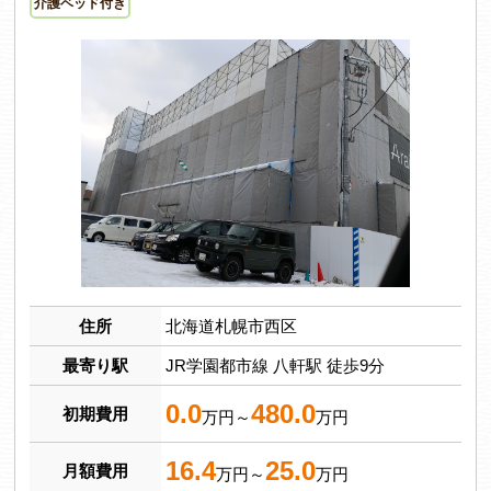
介護ベッド付き
住所
北海道札幌市西区
最寄り駅
JR学園都市線 八軒駅 徒歩9分
0.0
480.0
初期費用
万円～
万円
16.4
25.0
月額費用
万円～
万円