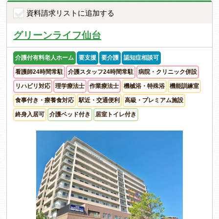
資料請求リストに追加する
グリーンライフ仙台
介護付有料老人ホーム
要支援
要介護
認知症相談可
看護師24時間常駐
介護スタッフ24時間常駐
病院・クリニック併設
リハビリ対応
理学療法士
作業療法士
機械浴・特殊浴
機能訓練室
食事付き・療養食対応
駅近・交通便利
高級・プレミアム施設
終身入居可
介護ベッド付き
居室トイレ付き