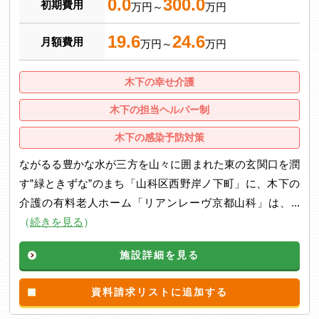
0.0
300.0
初期費用
万円～
万円
19.6
24.6
月額費用
万円～
万円
木下の幸せ介護
木下の担当ヘルパー制
木下の感染予防対策
ながるる豊かな水が三方を山々に囲まれた東の玄関口を潤
す”緑ときずな”のまち「山科区西野岸ノ下町」に、木下の
介護の有料老人ホーム「リアンレーヴ京都山科」は、...
（
続きを見る
）
施設詳細を見る
資料請求リストに追加する