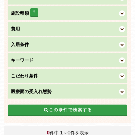
?
施設種類
費用
入居条件
キーワード
こだわり条件
医療面の受入れ態勢
この条件で検索する
0
1
0
件中
～
件を表示