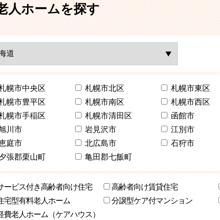
老人ホームを探す
札幌市中央区
札幌市北区
札幌市東区
札幌市豊平区
札幌市南区
札幌市西区
札幌市手稲区
札幌市清田区
函館市
旭川市
岩見沢市
江別市
恵庭市
北広島市
石狩市
夕張郡栗山町
亀田郡七飯町
サービス付き高齢者向け住宅
高齢者向け賃貸住宅
住宅型有料老人ホーム
分譲型ケア付マンション
軽費老人ホーム（ケアハウス）