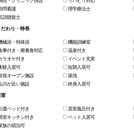
病院・クリニック併設
リハビリ対応
訪問看護
理学療法士
言語聴覚士
こだわり・特長
機械浴・特殊浴
機能訓練室
食事付き・療養食対応
温泉付き
カラオケ付き
イベント充実
体験入居可
短期入居可
新規オープン施設
築浅
山川が近い施設
終身入居可
居室
介護ベッド付き
居室風呂付き
居室キッチン付き
ペット入居可
家族の宿泊可