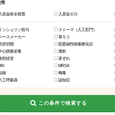
費用
入居金保全措置
入居金ゼロ
インシュリン投与
ストーマ（人工肛門）
ペースメーカー
胃ろう
気管切開
筋委縮性側索硬化症
中心静脈栄養
透析
鼻腔経管
床ずれ
HIV
MRSA
結核
梅毒
人工呼吸器
認知症
この条件で検索する