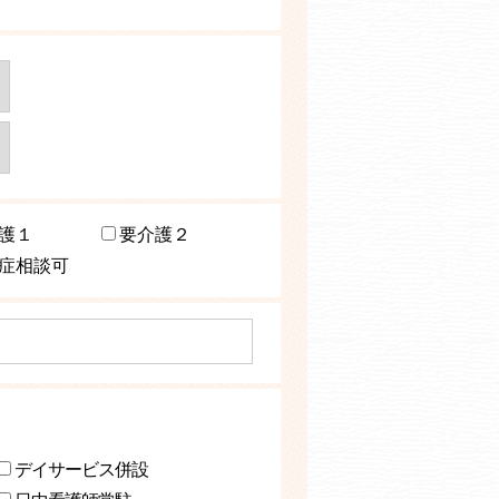
護１
要介護２
症相談可
デイサービス併設