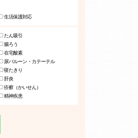
生活保護対応
たん吸引
腸ろう
在宅酸素
尿バルーン・カテーテル
寝たきり
肝炎
疥癬（かいせん）
精神疾患