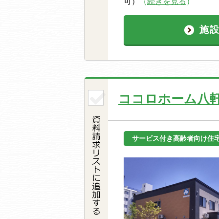
可）
（
続きを見る
）
施
ココロホーム八
サービス付き高齢者向け住