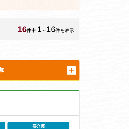
16
1
16
件中
～
件を表示
加
要介護