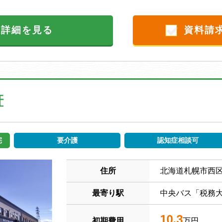
設詳細を見る
資料請
軒
宅
要介護
認知症相談可
住所
北海道札幌市西
最寄り駅
中央バス「税務大
10.3
初期費用
万円