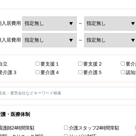
期入居費用
～
額入居費用
～
自立
要支援１
要支援２
要介
要介護３
要介護４
要介護５
認知
看護・医療体制
看護師24時間常駐
介護スタッフ24時間常駐