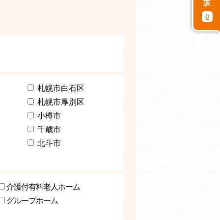
0
札幌市白石区
札幌市厚別区
小樽市
千歳市
北斗市
介護付有料老人ホーム
グループホーム