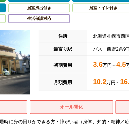
居室風呂付き
居室トイレ付き
生活保護対応
住所
北海道札幌市西
最寄り駅
バス「西野2条9
3.6
4.5
初期費用
万円～
10.2
16
月額費用
万円～
オール電化
居時に身の回りができる方・障がい者（身体、知的・精神／