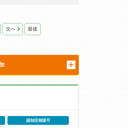
次へ
最後
加
認知症相談可