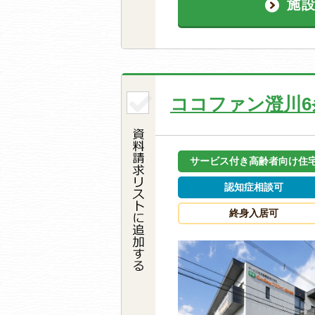
施
ココファン澄川6
サービス付き高齢者向け住
認知症相談可
終身入居可