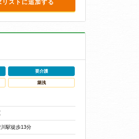
求リストに追加する
要介護
築浅
区
川駅徒歩13分