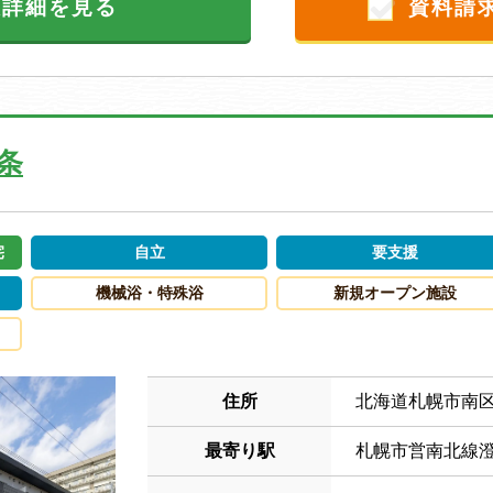
設詳細を見る
資料請
条
宅
自立
要支援
機械浴・特殊浴
新規オープン施設
住所
北海道札幌市南
最寄り駅
札幌市営南北線澄