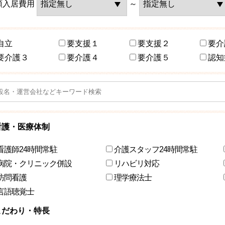
額入居費用
～
自立
要支援１
要支援２
要介
要介護３
要介護４
要介護５
認知
看護・医療体制
看護師24時間常駐
介護スタッフ24時間常駐
病院・クリニック併設
リハビリ対応
訪問看護
理学療法士
言語聴覚士
こだわり・特長