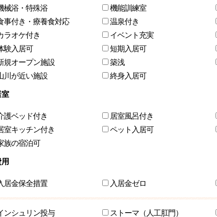
機械浴・特殊浴
機能訓練室
食事付き・療養食対応
温泉付き
カラオケ付き
イベント充実
体験入居可
短期入居可
新規オープン施設
築浅
山川が近い施設
終身入居可
居室
介護ベッド付き
居室風呂付き
居室キッチン付き
ペット入居可
家族の宿泊可
費用
入居金保全措置
入居金ゼロ
インシュリン投与
ストーマ（人工肛門）