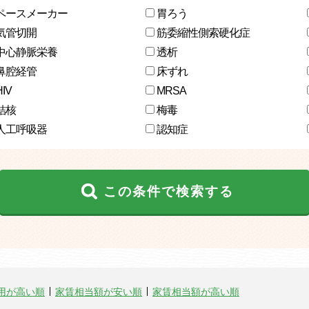
ペースメーカー
胃ろう
気管切開
筋委縮性側索硬化症
中心静脈栄養
透析
鼻腔経管
床ずれ
HIV
MRSA
結核
梅毒
人工呼吸器
認知症
この条件で検索する
用が高い順
家賃相当額が安い順
家賃相当額が高い順