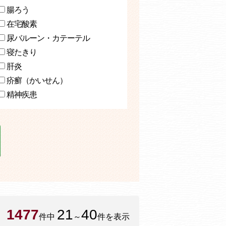
腸ろう
在宅酸素
尿バルーン・カテーテル
寝たきり
肝炎
疥癬（かいせん）
精神疾患
1477
21
40
件中
～
件を表示