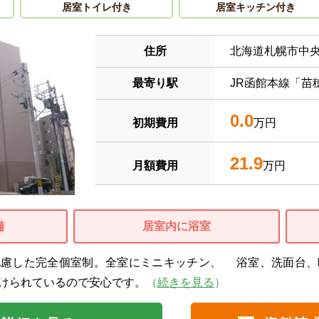
居室トイレ付き
居室キッチン付き
住所
北海道札幌市中
最寄り駅
JR函館本線「苗
0.0
初期費用
万円
21.9
月額費用
万円
備
居室内に浴室
配慮した完全個室制。全室にミニキッチン、 浴室、洗面台、
けられているので安心です。
（
続きを見る
）