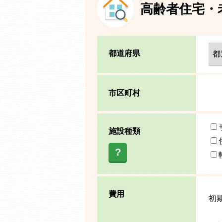
高齢者住宅・
都道府県
市区町村
施設種類
?
費用
初