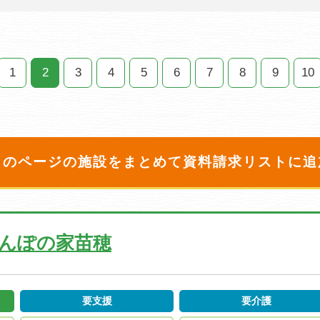
1
2
3
4
5
6
7
8
9
10
このページの施設をまとめて
資料請求リストに追
そんぽの家苗穂
要支援
要介護