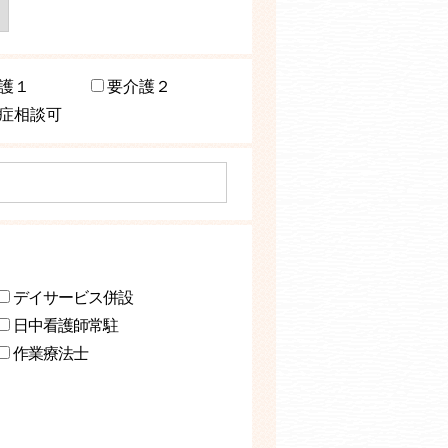
護１
要介護２
症相談可
デイサービス併設
日中看護師常駐
作業療法士