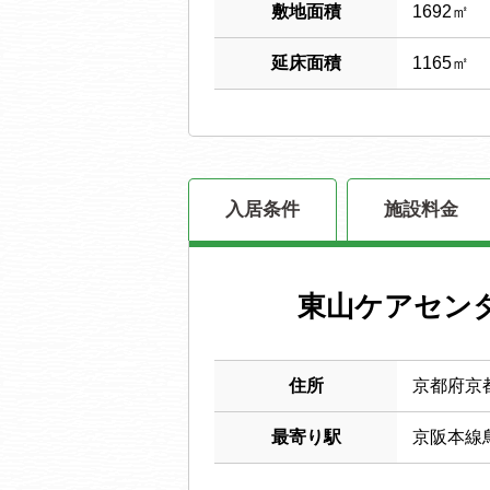
敷地面積
1692㎡
延床面積
1165㎡
入居条件
施設料金
東山ケアセン
住所
京都府京都
最寄り駅
京阪本線