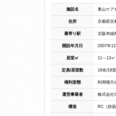
施設名
東山ケア
住所
京都府京都
最寄り駅
京阪本線
開設年月日
2007年1
居室㎡
11～13㎡
定員/居室数
18名/18
権利形態
利用権方
運営事業者
株式会社S
構造
RC（鉄