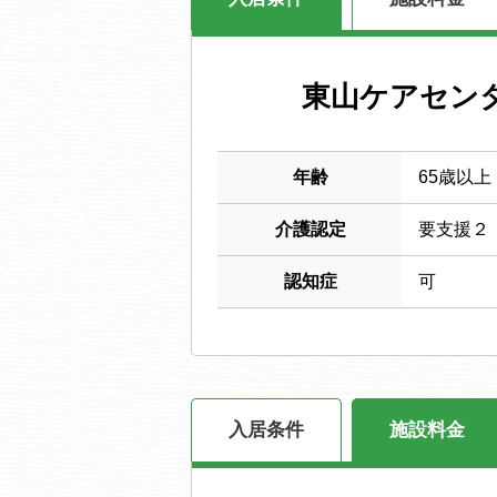
東山ケアセン
年齢
65歳以上
介護認定
要支援２
認知症
可
入居条件
施設料金