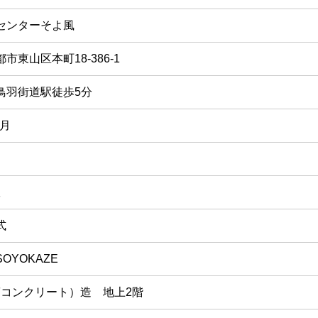
センターそよ風
市東山区本町18-386-1
鳥羽街道駅徒歩5分
2月
室
式
OYOKAZE
筋コンクリート）造 地上2階