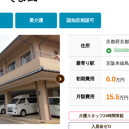
要介護
認知症相談可
京都府京都市
住所
Goog
最寄り駅
京阪本線鳥
0.0
初期費用
万円
15.5
月額費用
万円
介護スタッフ24時間常駐
入居金ゼロ