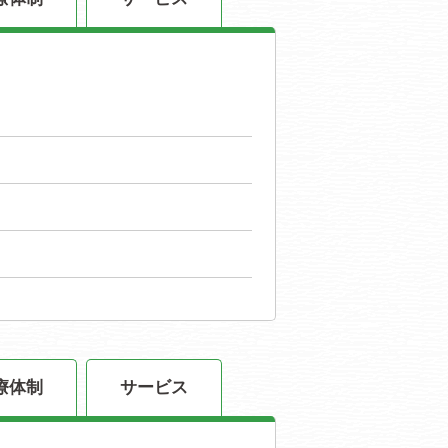
療体制
サービス