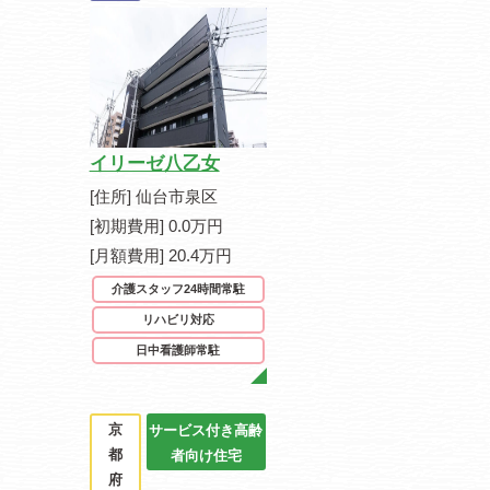
イリーゼ八乙女
[住所] 仙台市泉区
[初期費用] 0.0万円
[月額費用] 20.4万円
介護スタッフ24時間常駐
リハビリ対応
日中看護師常駐
京
サービス付き高齢
都
者向け住宅
府