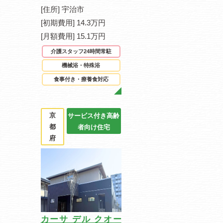
[住所] 宇治市
[初期費用] 14.3万円
[月額費用] 15.1万円
介護スタッフ24時間常駐
機械浴・特殊浴
食事付き・療養食対応
京
サービス付き高齢
都
者向け住宅
府
カーサ デル クオー