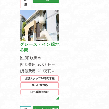
府
グレース・イン緑地
公園
[住所] 吹田市
[初期費用] 20.0万円～
[月額費用] 23.7万円～
介護スタッフ24時間常駐
リハビリ対応
日中看護師常駐