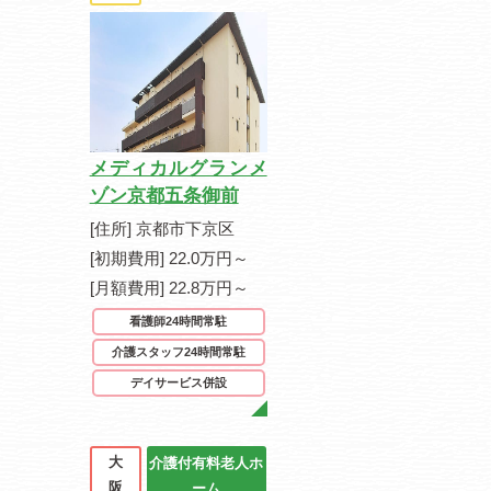
メディカルグランメ
ゾン京都五条御前
[住所] 京都市下京区
[初期費用] 22.0万円～
[月額費用] 22.8万円～
看護師24時間常駐
介護スタッフ24時間常駐
デイサービス併設
大
介護付有料老人ホ
阪
ーム