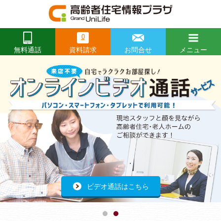
0
資料請求
お問合せ
メニュー
無料通話
閉じる
Prev
前
Ne
次
へ
へ
開催レポートはこちらから
ビデオ通話はこちら