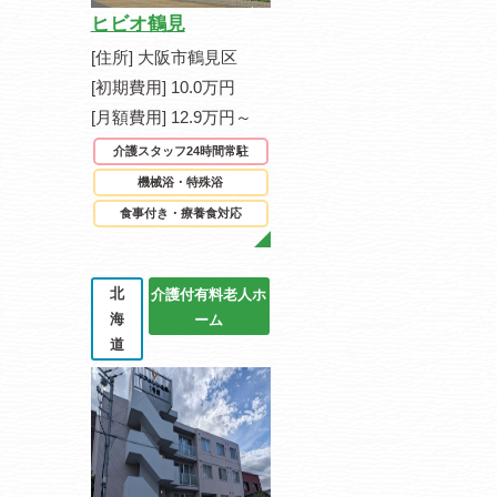
ヒビオ鶴見
[住所] 大阪市鶴見区
[初期費用] 10.0万円
[月額費用] 12.9万円～
介護スタッフ24時間常駐
機械浴・特殊浴
食事付き・療養食対応
北
介護付有料老人ホ
海
ーム
道