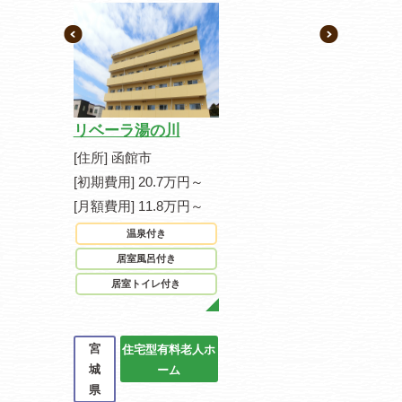
リベーラ湯の川
[住所] 函館市
[初期費用] 20.7万円～
[月額費用] 11.8万円～
温泉付き
居室風呂付き
居室トイレ付き
宮
住宅型有料老人ホ
城
ーム
県