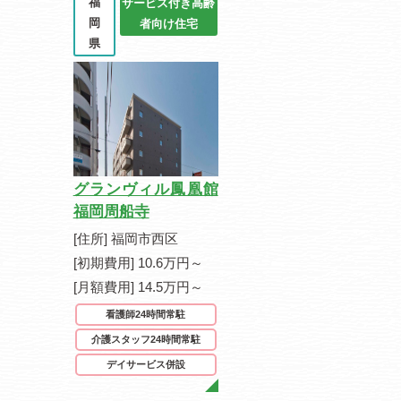
福
サービス付き高齢
岡
者向け住宅
県
グランヴィル鳳凰館
福岡周船寺
[住所] 福岡市西区
[初期費用] 10.6万円～
[月額費用] 14.5万円～
看護師24時間常駐
介護スタッフ24時間常駐
デイサービス併設