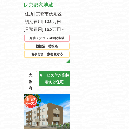
レ京都六地蔵
[住所] 京都市伏見区
[初期費用] 10.0万円
[月額費用] 16.2万円～
介護スタッフ24時間常駐
機械浴・特殊浴
食事付き・療養食対応
大
サービス付き高齢
阪
者向け住宅
府