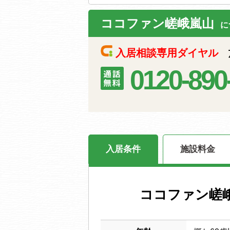
ココファン嵯峨嵐山
に
入居相談専用ダイヤル
施
0120-890
入居条件
施設料金
ココファン嵯