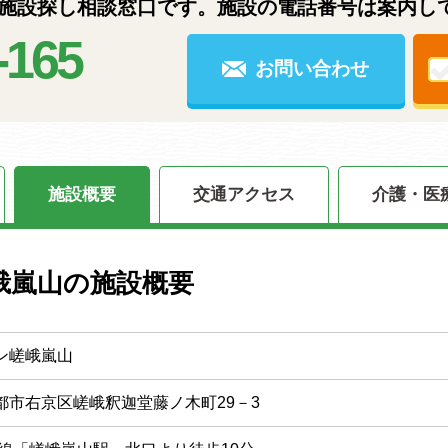
設探し相談窓口です。施設の電話番号は案内し
-165
お問い合わせ
施設概要
交通アクセス
介護・医
峨嵐山の施設概要
ン嵯峨嵐山
都市右京区嵯峨釈迦堂藤ノ木町29－3