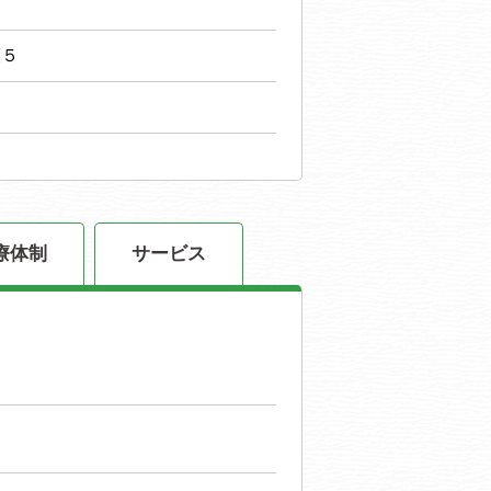
護５
療体制
サービス