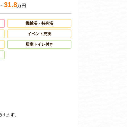
31.8
～
万円
機械浴・特殊浴
イベント充実
居室トイレ付き
だけます。