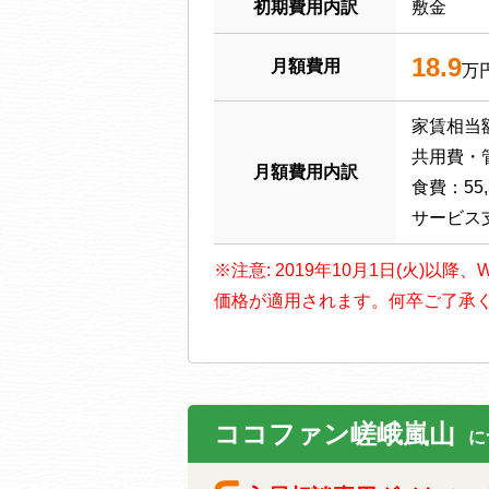
初期費用内訳
敷金
18.9
月額費用
万
家賃相当額：
共用費・管理
月額費用内訳
食費：55,
サービス支援
※注意: 2019年10月1日(火)
価格が適用されます。何卒ご了承
ココファン嵯峨嵐山
に