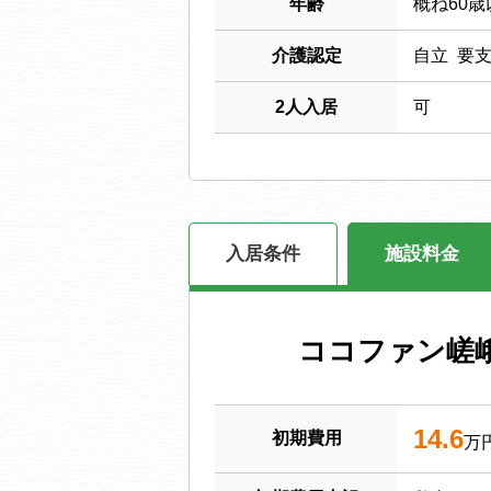
年齢
概ね60歳
介護認定
自立 要
2人入居
可
入居条件
施設料金
ココファン嵯
14.6
初期費用
万