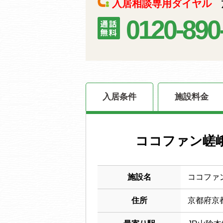
入居相談専用ダイヤル
施
0120-890
入居条件
施設料金
ココファン嵯
施設名
ココファ
住所
京都府京