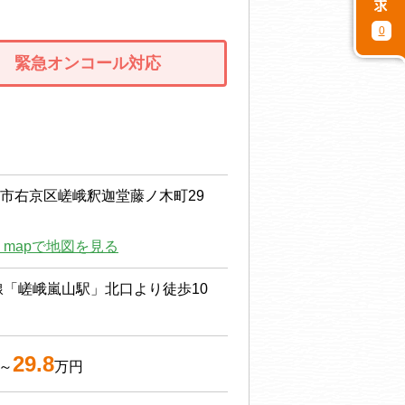
0
緊急オンコール対応
市右京区嵯峨釈迦堂藤ノ木町29
le mapで地図を見る
線「嵯峨嵐山駅」北口より徒歩10
29.8
～
万円