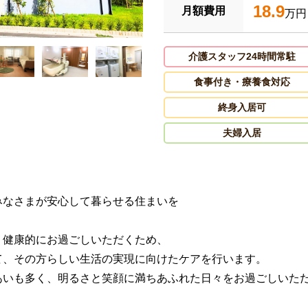
18.9
月額費用
万円
介護スタッフ24時間常駐
食事付き・療養食対応
終身入居可
夫婦入居
みなさまが安心して暮らせる住まいを
・健康的にお過ごしいただくため、
て、その方らしい生活の実現に向けたケアを行います。
あいも多く、明るさと笑顔に満ちあふれた日々をお過ごしいた