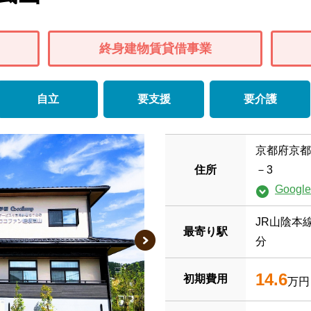
終身建物賃貸借事業
自立
要支援
要介護
京都府京都
住所
－3
Goog
JR山陰本
最寄り駅
分
14.6
初期費用
万円