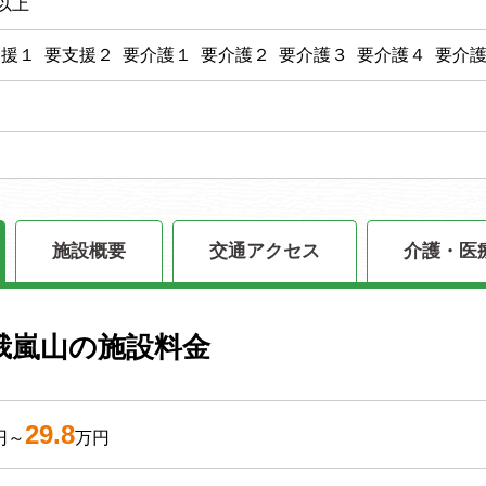
以上
支援１ 要支援２ 要介護１ 要介護２ 要介護３ 要介護４ 要介
施設概要
交通アクセス
介護・医
峨嵐山の施設料金
29.8
円～
万円