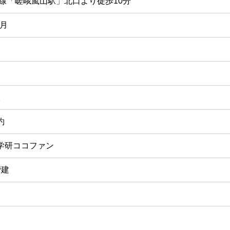
本線「嵯峨嵐山駅」北口より徒歩10分
0月
室
約
学研ココファン
階建