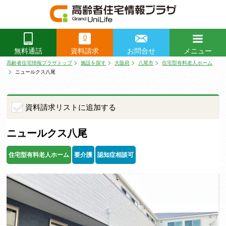
0
資料請求
お問合せ
メニュー
無料通話
閉じる
高齢者住宅情報プラザトップ
施設を探す
大阪府
八尾市
住宅型有料老人ホーム
ニュールクス八尾
資料請求リストに追加する
ニュールクス八尾
住宅型有料老人ホーム
要介護
認知症相談可