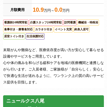
10.9
0.0
月額費用
万円～
万円
看護師24時間常駐
介護スタッフ24時間常駐
訪問看護
機械浴・特殊浴
食事付き・療養食対応
カラオケ付き
イベント充実
終身入居可
居室トイレ付き
生活保護対応
末期がんや難病など、医療依存度が高い方が安心して暮らせる
設備やサービスをご用意しています。
心や体の痛みを和らげる緩和ケアを地域の医療機関と連携しな
がら行います。ご入居者様、ご家族様が「自分らしく」安心し
て快適な生活が送れるように、ワンランク上の質の高いサービ
ス提供を目指します。
ニュールクス八尾