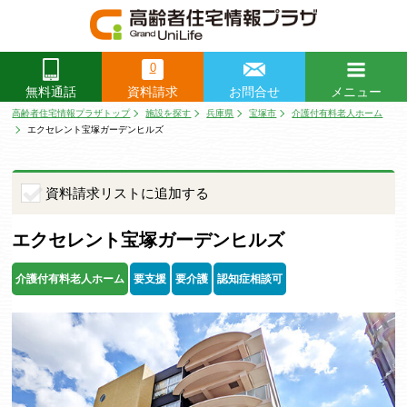
0
資料請求
お問合せ
メニュー
無料通話
閉じる
高齢者住宅情報プラザトップ
施設を探す
兵庫県
宝塚市
介護付有料老人ホーム
エクセレント宝塚ガーデンヒルズ
資料請求リストに追加する
エクセレント宝塚ガーデンヒルズ
介護付有料老人ホーム
要支援
要介護
認知症相談可