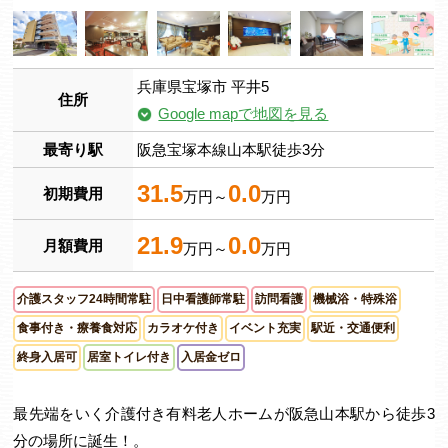
兵庫県宝塚市 平井5
住所
Google mapで地図を見る
最寄り駅
阪急宝塚本線山本駅徒歩3分
31.5
0.0
初期費用
万円～
万円
21.9
0.0
月額費用
万円～
万円
介護スタッフ24時間常駐
日中看護師常駐
訪問看護
機械浴・特殊浴
食事付き・療養食対応
カラオケ付き
イベント充実
駅近・交通便利
終身入居可
居室トイレ付き
入居金ゼロ
最先端をいく介護付き有料老人ホームが阪急山本駅から徒歩3
分の場所に誕生！。