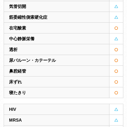
気管切開
筋委縮性側索硬化症
在宅酸素
中心静脈栄養
透析
尿バルーン・カテーテル
鼻腔経管
床ずれ
寝たきり
HIV
MRSA