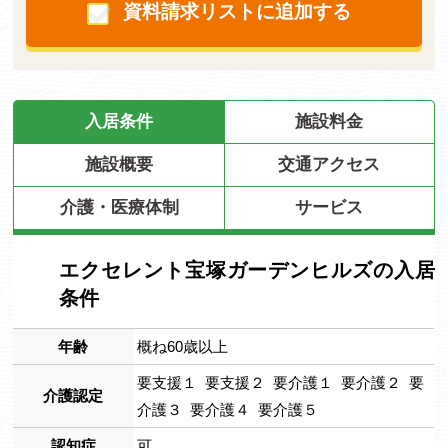
資料請求リストに追加する
入居条件
施設料金
施設概要
交通アクセス
介護・医療体制
サービス
エクセレント宝塚ガーデンヒルズの入居
条件
年齢
概ね60歳以上
要支援１ 要支援２ 要介護１ 要介護２ 要
介護認定
介護３ 要介護４ 要介護５
認知症
可