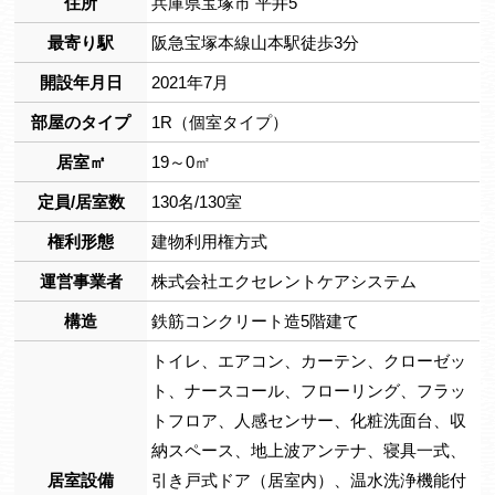
住所
兵庫県宝塚市 平井5
最寄り駅
阪急宝塚本線山本駅徒歩3分
開設年月日
2021年7月
部屋のタイプ
1R（個室タイプ）
居室㎡
19～0㎡
定員/居室数
130名/130室
権利形態
建物利用権方式
運営事業者
株式会社エクセレントケアシステム
構造
鉄筋コンクリート造5階建て
トイレ、エアコン、カーテン、クローゼッ
ト、ナースコール、フローリング、フラッ
トフロア、人感センサー、化粧洗面台、収
納スペース、地上波アンテナ、寝具一式、
居室設備
引き戸式ドア（居室内）、温水洗浄機能付