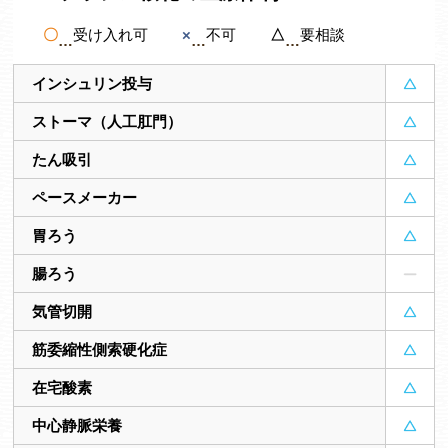
〇
受け入れ可
×
不可
△
要相談
インシュリン投与
ストーマ（人工肛門）
たん吸引
ペースメーカー
胃ろう
腸ろう
気管切開
筋委縮性側索硬化症
在宅酸素
中心静脈栄養