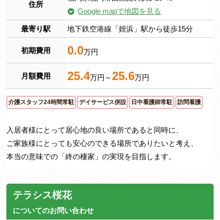
住所
Google mapで地図を見る
最寄り駅
地下鉄空港線「姪浜」駅から徒歩15分
0.0
初期費用
万円
25.4
25.6
月額費用
万円～
万円
介護スタッフ24時間常駐
デイサービス併設
日中看護師常駐
訪問看護
入居者様にとって居心地の良い場所であると同時に、
ご家族様にとっても安心のできる場所でありたいと考え、
本当の意味での「終の棲家」の実現を目指します。
テラシス桜花
についてのお問い合わせ