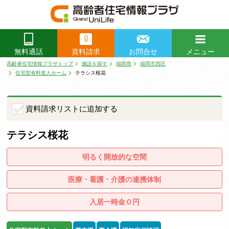
0
資料請求
お問合せ
メニュー
無料通話
閉じる
高齢者住宅情報プラザトップ
施設を探す
福岡県
福岡市西区
住宅型有料老人ホーム
テラシス桜花
資料請求リストに追加する
テラシス桜花
明るく開放的な空間
医療・看護・介護の連携体制
入居一時金０円