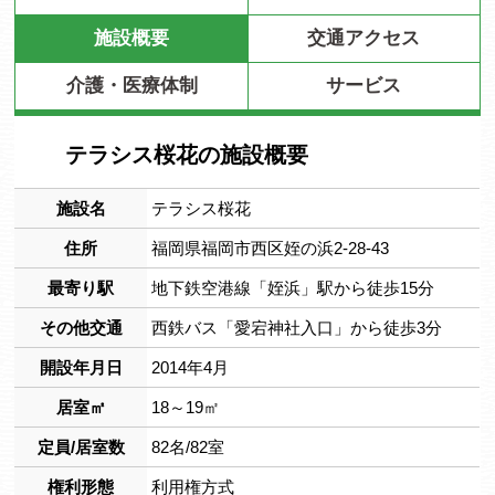
施設概要
交通アクセス
介護・医療体制
サービス
テラシス桜花の施設概要
施設名
テラシス桜花
住所
福岡県福岡市西区姪の浜2-28-43
最寄り駅
地下鉄空港線「姪浜」駅から徒歩15分
その他交通
西鉄バス「愛宕神社入口」から徒歩3分
開設年月日
2014年4月
居室㎡
18～19㎡
定員/居室数
82名/82室
権利形態
利用権方式