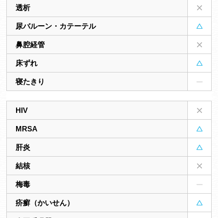
透析
尿バルーン・カテーテル
鼻腔経管
床ずれ
寝たきり
HIV
MRSA
肝炎
結核
梅毒
疥癬（かいせん）