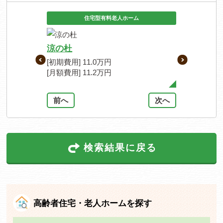
住宅型有料老人ホーム
高
涼の杜
クレインタ
[初期費用] 11.0万円
[初期費用] 7.
[月額費用] 11.2万円
[月額費用] 13
前へ
次へ
検索結果に戻る
高齢者住宅・老人ホームを探す