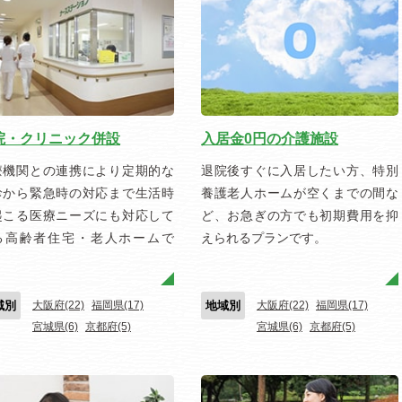
院・クリニック併設
入居金0円の介護施設
療機関との連携により定期的な
退院後すぐに入居したい方、特別
診から緊急時の対応まで生活時
養護老人ホームが空くまでの間な
起こる医療ニーズにも対応して
ど、お急ぎの方でも初期費用を抑
る高齢者住宅・老人ホームで
えられるプランです。
。
域別
大阪府(22)
福岡県(17)
地域別
大阪府(22)
福岡県(17)
宮城県(6)
京都府(5)
宮城県(6)
京都府(5)