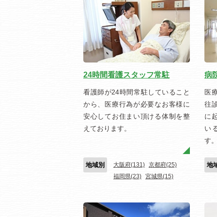
24時間看護スタッフ常駐
病
看護師が24時間常駐していること
医
から、医療行為が必要なお客様に
往
安心してお住まい頂ける体制を整
に
えております。
い
す
地域別
大阪府(131)
京都府(25)
地
福岡県(23)
宮城県(15)