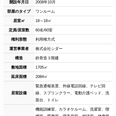
開設年月日
2008年10月
部屋のタイプ
ワンルーム
居室㎡
18～18㎡
定員/居室数
60名/60室
権利形態
利用権方式
運営事業者
株式会社シダー
構造
鉄骨造３階建
敷地面積
1705㎡
延床面積
2084㎡
緊急通報装置、外線電話回線、テレビ回
居室設備
線、スプリンクラー、電動介護ベッド、洗
面台、トイレ
機能訓練室、カラオケルーム、洗濯室、喫