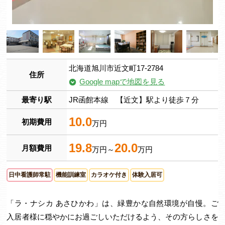
北海道旭川市近文町17-2784
住所
Google mapで地図を見る
最寄り駅
JR函館本線 【近文】駅より徒歩７分
10.0
初期費用
万円
19.8
20.0
月額費用
万円～
万円
日中看護師常駐
機能訓練室
カラオケ付き
体験入居可
「ラ・ナシカ あさひかわ」は、緑豊かな自然環境が自慢。ご
入居者様に穏やかにお過ごしいただけるよう、その方らしさを