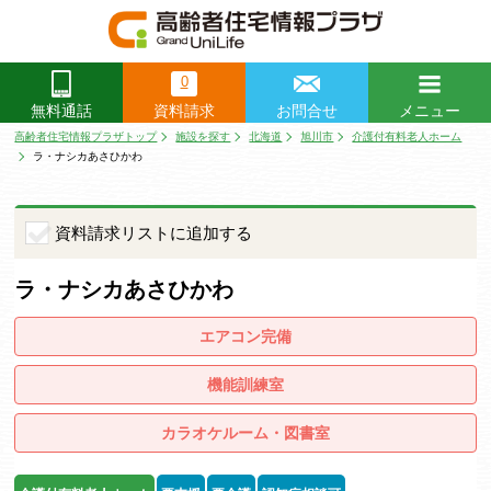
0
資料請求
お問合せ
メニュー
無料通話
閉じる
高齢者住宅情報プラザトップ
施設を探す
北海道
旭川市
介護付有料老人ホーム
ラ・ナシカあさひかわ
資料請求リストに追加する
ラ・ナシカあさひかわ
エアコン完備
機能訓練室
カラオケルーム・図書室