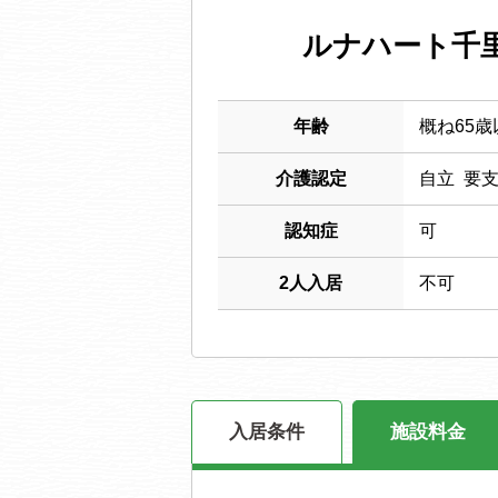
ルナハート千
年齢
概ね65歳
介護認定
自立 要
認知症
可
2人入居
不可
入居条件
施設料金