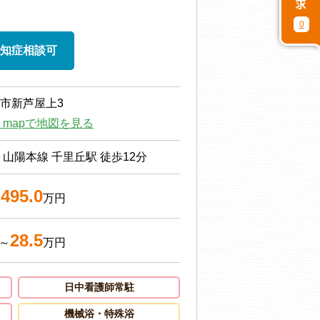
0
知症相談可
市新芦屋上3
le mapで地図を見る
・山陽本線 千里丘駅 徒歩12分
495.0
～
万円
28.5
～
万円
日中看護師常駐
機械浴・特殊浴