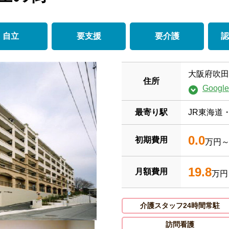
自立
要支援
要介護
認
大阪府吹田
住所
Goog
最寄り駅
JR東海道
0.0
初期費用
万円
19.8
月額費用
万円
介護スタッフ24時間常駐
訪問看護