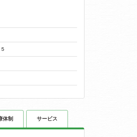
護５
療体制
サービス