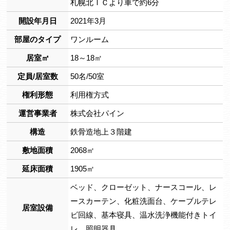
札幌北ＩＣより車で約6分
開設年月日
2021年3月
部屋のタイプ
ワンルーム
居室㎡
18～18㎡
定員/居室数
50名/50室
権利形態
利用権方式
運営事業者
株式会社パイン
構造
鉄骨造地上３階建
敷地面積
2068㎡
延床面積
1905㎡
ベッド、クローゼット、ナースコール、レ
ースカーテン、化粧洗面台、ケーブルテレ
居室設備
ビ回線、基本寝具、温水洗浄機能付きトイ
レ、照明器具