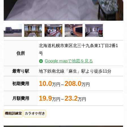
北海道札幌市東区北三十九条東1丁目2番1
住所
号
Google mapで地図を見る
最寄り駅
地下鉄南北線「麻生」駅より徒歩11分
10.0
208.0
初期費用
万円～
万円
19.9
23.2
月額費用
万円～
万円
機能訓練室
カラオケ付き