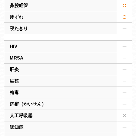
鼻腔経管
床ずれ
寝たきり
HIV
MRSA
肝炎
結核
梅毒
疥癬（かいせん）
人工呼吸器
認知症