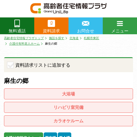
0
資料請求
お問合せ
メニュー
無料通話
閉じる
高齢者住宅情報プラザトップ
施設を探す
北海道
札幌市東区
介護付有料老人ホーム
麻生の郷
資料請求リストに追加する
麻生の郷
大浴場
リハビリ室完備
カラオケルーム