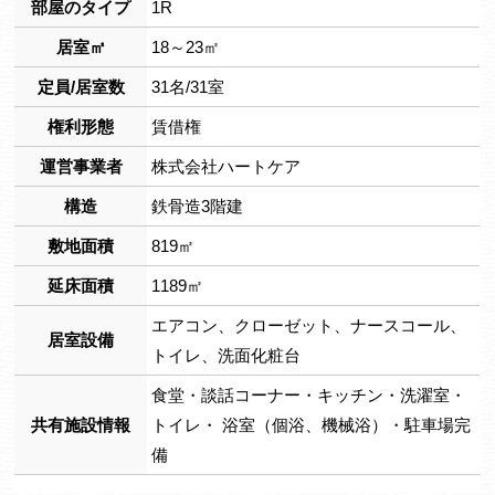
部屋のタイプ
1R
居室㎡
18～23㎡
定員/居室数
31名/31室
権利形態
賃借権
運営事業者
株式会社ハートケア
構造
鉄骨造3階建
敷地面積
819㎡
延床面積
1189㎡
エアコン、クローゼット、ナースコール、
居室設備
トイレ、洗面化粧台
食堂・談話コーナー・キッチン・洗濯室・
共有施設情報
トイレ・ 浴室（個浴、機械浴）・駐車場完
備