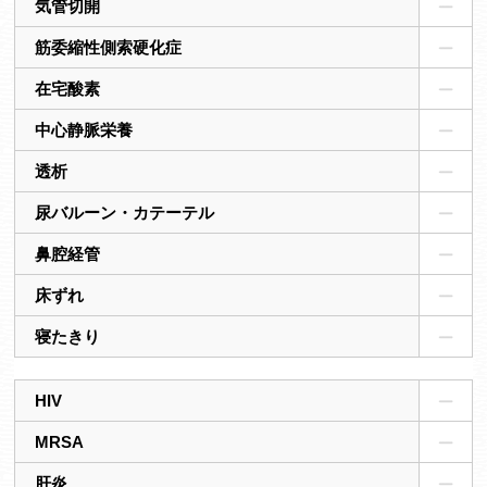
気管切開
筋委縮性側索硬化症
在宅酸素
中心静脈栄養
透析
尿バルーン・カテーテル
鼻腔経管
床ずれ
寝たきり
HIV
MRSA
肝炎