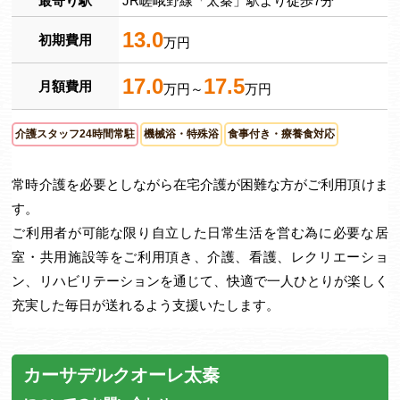
最寄り駅
JR嵯峨野線「太秦」駅より徒歩7分
13.0
初期費用
万円
17.0
17.5
月額費用
万円～
万円
介護スタッフ24時間常駐
機械浴・特殊浴
食事付き・療養食対応
常時介護を必要としながら在宅介護が困難な方がご利用頂けま
す。
ご利用者が可能な限り自立した日常生活を営む為に必要な居
室・共用施設等をご利用頂き、介護、看護、レクリエーショ
ン、リハビリテーションを通じて、快適で一人ひとりが楽しく
充実した毎日が送れるよう支援いたします。
カーサデルクオーレ太秦