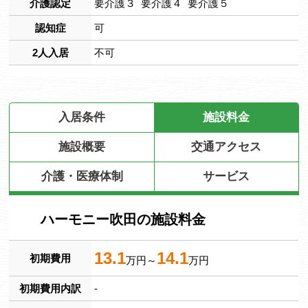
介護認定
要介護３ 要介護４ 要介護５
認知症
可
2人入居
不可
入居条件
施設料金
施設概要
交通アクセス
介護・医療体制
サービス
ハーモニー吹田の施設料金
13.1
14.1
初期費用
万円～
万円
初期費用内訳
-