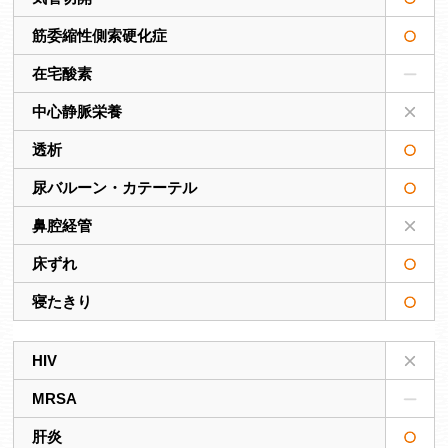
筋委縮性側索硬化症
在宅酸素
中心静脈栄養
透析
尿バルーン・カテーテル
鼻腔経管
床ずれ
寝たきり
HIV
MRSA
肝炎