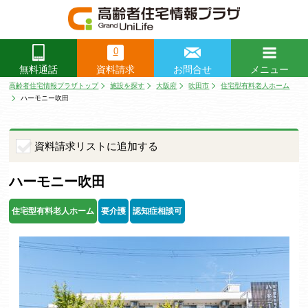
0
資料請求
お問合せ
メニュー
無料通話
閉じる
高齢者住宅情報プラザトップ
施設を探す
大阪府
吹田市
住宅型有料老人ホーム
ハーモニー吹田
資料請求リストに追加する
ハーモニー吹田
住宅型有料老人ホーム
要介護
認知症相談可