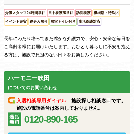
介護スタッフ24時間常駐
日中看護師常駐
訪問看護
機械浴・特殊浴
イベント充実
終身入居可
居室トイレ付き
生活保護対応
長年にわたり培ってきた確かな介護力で、安心・安全な毎日を
ご高齢者様にお届けいたします。おひとり暮らしに不安を抱え
る方は、施設で負担のない日々をお楽しみください。
ハーモニー吹田
についてのお問い合わせ
入居相談専用ダイヤル
施設探し相談窓口です。
施設の電話番号は案内しておりません。
0120-890-165