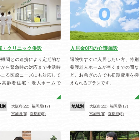
院・クリニック併設
入居金0円の介護施設
療機関との連携により定期的な
退院後すぐに入居したい方、特別
診から緊急時の対応まで生活時
養護老人ホームが空くまでの間な
起こる医療ニーズにも対応して
ど、お急ぎの方でも初期費用を抑
る高齢者住宅・老人ホームで
えられるプランです。
。
域別
大阪府(22)
福岡県(17)
地域別
大阪府(22)
福岡県(17)
宮城県(6)
京都府(5)
宮城県(6)
京都府(5)