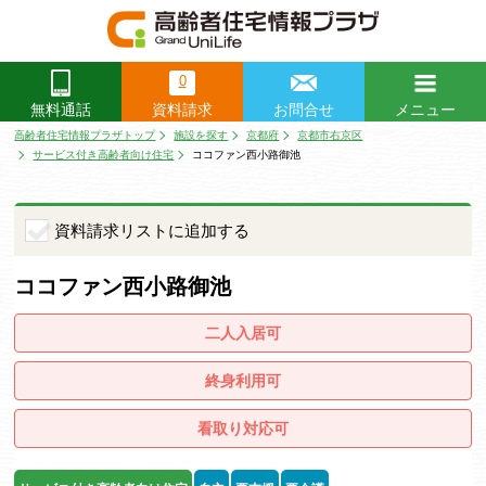
0
資料請求
お問合せ
メニュー
無料通話
閉じる
高齢者住宅情報プラザトップ
施設を探す
京都府
京都市右京区
サービス付き高齢者向け住宅
ココファン西小路御池
資料請求リストに追加する
ココファン西小路御池
二人入居可
終身利用可
看取り対応可