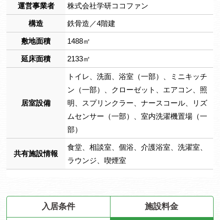
運営事業者
株式会社学研ココファン
構造
鉄骨造／4階建
敷地面積
1488㎡
延床面積
2133㎡
トイレ、洗面、浴室（一部）、ミニキッチ
ン（一部）、クローゼット、エアコン、照
居室設備
明、スプリンクラー、ナースコール、リズ
ムセンサー（一部）、室内洗濯機置場（一
部）
食堂、相談室、個浴、介護浴室、洗濯室、
共有施設情報
ラウンジ、喫煙室
入居条件
施設料金