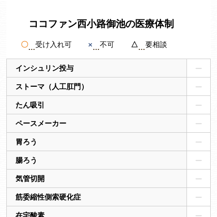
ココファン西小路御池の医療体制
〇
受け入れ可
×
不可
△
要相談
インシュリン投与
ストーマ（人工肛門）
たん吸引
ペースメーカー
胃ろう
腸ろう
気管切開
筋委縮性側索硬化症
在宅酸素