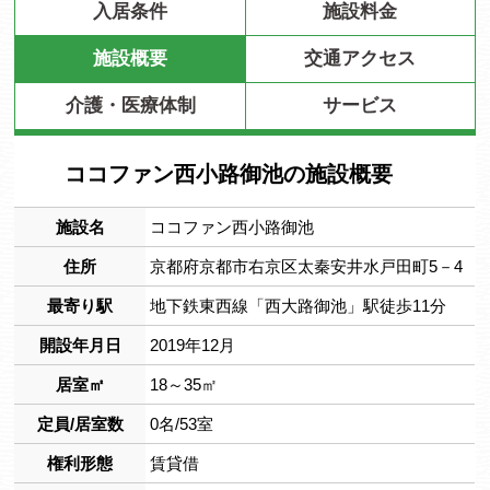
入居条件
施設料金
施設概要
交通アクセス
介護・医療体制
サービス
ココファン西小路御池の施設概要
施設名
ココファン西小路御池
住所
京都府京都市右京区太秦安井水戸田町5－4
最寄り駅
地下鉄東西線「西大路御池」駅徒歩11分
開設年月日
2019年12月
居室㎡
18～35㎡
定員/居室数
0名/53室
権利形態
賃貸借