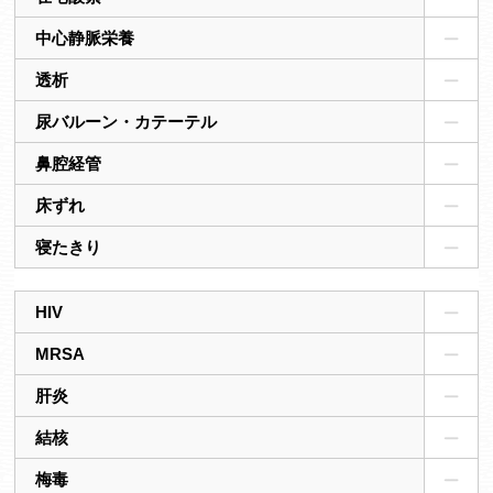
中心静脈栄養
透析
尿バルーン・カテーテル
鼻腔経管
床ずれ
寝たきり
HIV
MRSA
肝炎
結核
梅毒