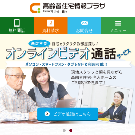
0
資料請求
お問合せ
メニュー
無料通話
閉じる
Prev
前
前
前
Ne
次
次
次
へ
へ
へ
へ
へ
へ
開催レポートはこちらから
ビデオ通話はこちら