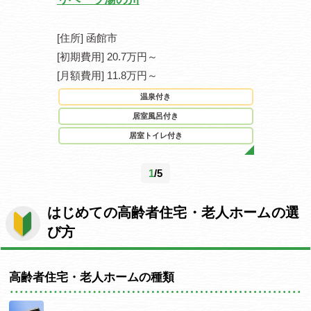
[住所] 函館市
[住所] 仙
[初期費用] 20.7万円～
[初期費用] 0
[月額費用] 11.8万円～
[月額費用] 2
温泉付き
駐
居室風呂付き
居室トイレ付き
1
/5
はじめての高齢者住宅・老人ホームの選
び方
高齢者住宅・老人ホームの種類