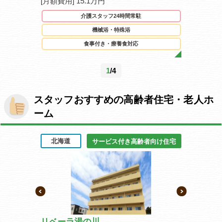
[月額費用] 15.1万円
[月額費用] 
駐
介護スタッフ24時間常駐
機械浴・特殊浴
食事付き・療養食対応
1
/4
スタッフおすすめの高齢者住宅・老人ホ
ーム
北海道
宮城県
齢者向け住宅
サービス付き高齢者向け住宅
周船寺
リベーラ湯の川
イリーゼ