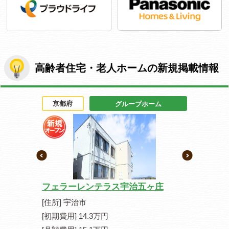
高齢者住宅・老人ホームの新規掲載情報
京都府
京都府
人ホーム
グループホーム
フェラーレンテラス宇治五ヶ庄
カーサ デ
[住所] 宇治市
[住所] 京
[初期費用] 14.3万円
[初期費用] 1