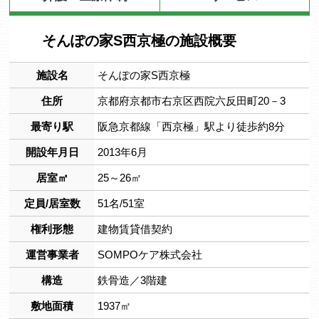
そんぽの家S西京極の施設概要
施設名
そんぽの家S西京極
住所
京都府京都市右京区西院六反田町20－3
最寄り駅
阪急京都線「西京極」駅より徒歩約8分
開設年月日
2013年6月
居室㎡
25～26㎡
定員/居室数
51名/51室
権利形態
建物賃貸借契約
運営事業者
SOMPOケア株式会社
構造
鉄骨造／3階建
敷地面積
1937㎡