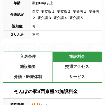
年齢
概ね60歳以上
自立 要支援１ 要支援２ 要介護１ 要介護
介護認定
２ 要介護３ 要介護４ 要介護５
認知症
可
2人入居
不可
入居条件
施設料金
施設概要
交通アクセス
介護・医療体制
サービス
そんぽの家S西京極の施設料金
0.0
初期費用