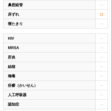
鼻腔経管
床ずれ
寝たきり
HIV
MRSA
肝炎
結核
梅毒
疥癬（かいせん）
人工呼吸器
認知症