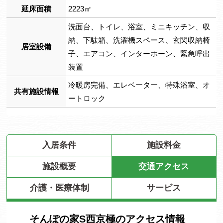
延床面積
2223㎡
洗面台、トイレ、浴室、ミニキッチン、収
納、下駄箱、洗濯機スペース、玄関収納椅
居室設備
子、エアコン、インターホーン、緊急呼出
装置
冷暖房完備、エレベーター、特殊浴室、オ
共有施設情報
ートロック
入居条件
施設料金
施設概要
交通アクセス
介護・医療体制
サービス
そんぽの家S西京極のアクセス情報