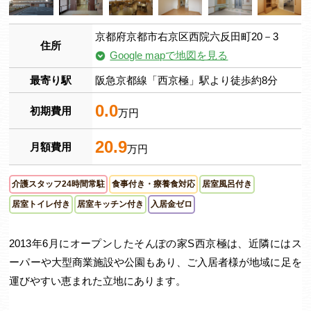
京都府京都市右京区西院六反田町20－3
住所
Google mapで地図を見る
最寄り駅
阪急京都線「西京極」駅より徒歩約8分
0.0
初期費用
万円
20.9
月額費用
万円
介護スタッフ24時間常駐
食事付き・療養食対応
居室風呂付き
居室トイレ付き
居室キッチン付き
入居金ゼロ
2013年6月にオープンしたそんぽの家S西京極は、近隣にはス
ーパーや大型商業施設や公園もあり、ご入居者様が地域に足を
運びやすい恵まれた立地にあります。