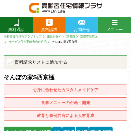
0
資料請求
お問合せ
メニュー
無料通話
閉じる
高齢者住宅情報プラザトップ
施設を探す
京都府
京都市右京区
サービス付き高齢者向け住宅
そんぽの家S西京極
資料請求リストに追加する
そんぽの家S西京極
心身に合わせたカスタムメイドケア
食事メニューの企画・開発
教育と事例共有による人材育成