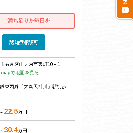
0
満ち足りた毎日を
認知症相談可
市右京区山ノ内西裏町10－1
le mapで地図を見る
鉄東西線「太秦天神川」駅徒歩
22.5
～
万円
30.4
～
万円