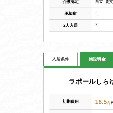
介護認定
自立 要
認知症
可
2人入居
可
入居条件
施設料金
ラポールしら
16.5
初期費用
万