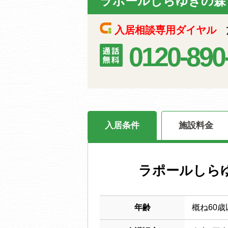
ラポールしらゆきの森
入居相談専用ダイヤル
施
0120-890
入居条件
施設料金
ラポールしら
年齢
概ね60歳