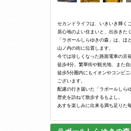
セカンドライフは、いきいき輝く
居心地のよい住まいと、出歩きた
「ラポールしらゆきの森」は、ほ
山ノ内の街に位置します。
今では珍しくなった路面電車の京
徒歩4分。繁華街や観光地、また
徒歩5分圏内にもイオンやコンビ
ございます。
配慮の行き届いた「ラポールしら
歴史を訪ねて散歩するもよし。
あすを楽しみに出来る満ち足りた