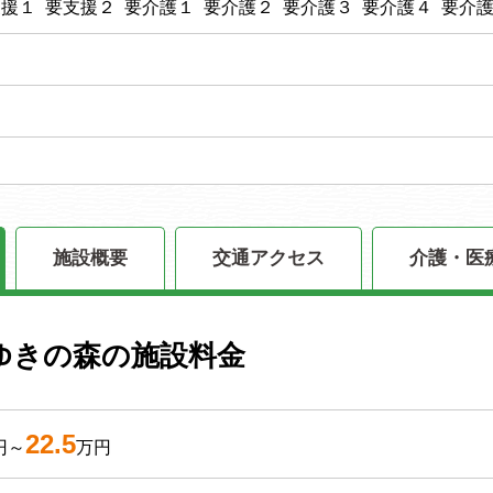
支援１ 要支援２ 要介護１ 要介護２ 要介護３ 要介護４ 要介
施設概要
交通アクセス
介護・医
ゆきの森の施設料金
22.5
円～
万円