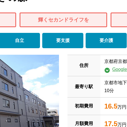
輝くセカンドライフを
自立
要支援
要介護
京都府京都
住所
Goog
京都市地下
最寄り駅
10分
16.5
初期費用
万円
17.5
月額費用
万円