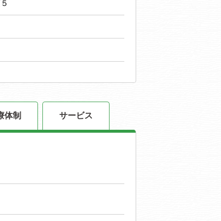
護５
療体制
サービス