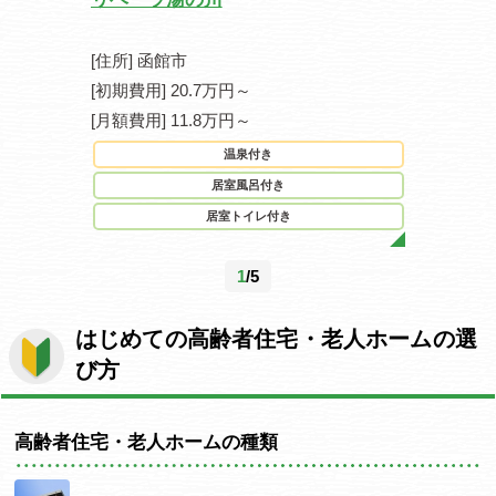
[住所] 函館市
[住所] 仙
[初期費用] 20.7万円～
[初期費用] 0
[月額費用] 11.8万円～
[月額費用] 2
温泉付き
駐
居室風呂付き
居室トイレ付き
1
/5
はじめての高齢者住宅・老人ホームの選
び方
高齢者住宅・老人ホームの種類