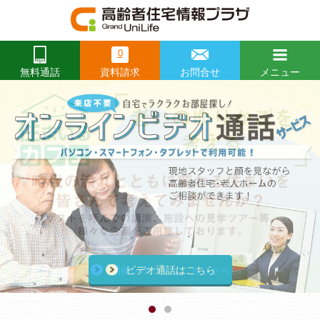
0
資料請求
お問合せ
メニュー
無料通話
閉じる
Prev
前
前
前
Ne
次
次
次
へ
へ
へ
へ
へ
へ
開催レポートはこちらから