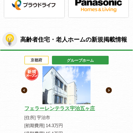
高齢者住宅・老人ホームの新規掲載情報
京都府
京都府
人ホーム
グループホーム
フェラーレンテラス宇治五ヶ庄
カーサ デ
[住所] 宇治市
[住所] 京
[初期費用] 14.3万円
[初期費用] 1