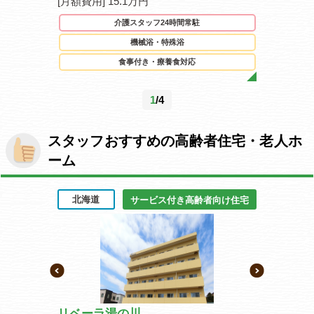
[月額費用] 15.1万円
[月額費用] 
駐
介護スタッフ24時間常駐
機械浴・特殊浴
食事付き・療養食対応
1
/4
スタッフおすすめの高齢者住宅・老人ホ
ーム
北海道
宮城県
齢者向け住宅
サービス付き高齢者向け住宅
周船寺
リベーラ湯の川
イリーゼ