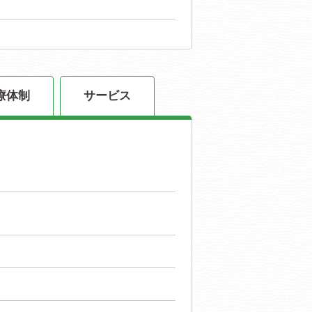
療体制
サービス