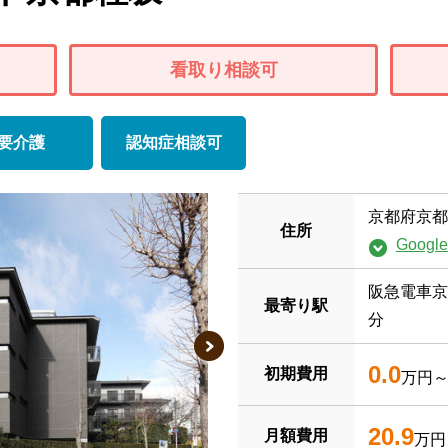
看取り相談可
要介護
認知症相談可
京都府京都
住所
Goog
阪急電車京
最寄り駅
分
0.0
初期費用
万円
20.9
月額費用
万円