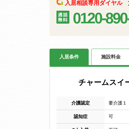
入居相談専用ダイヤル
施
0120-890
入居条件
施設料金
チャームスイ
介護認定
要介護１
認知症
可