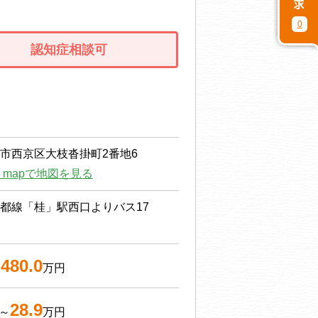
0
認知症相談可
市西京区大枝沓掛町2番地6
le mapで地図を見る
都線「桂」駅西口よりバス17
480.0
～
万円
28.9
～
万円