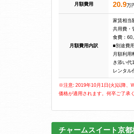
20.9
月額費用
万
家賃相当額：
共用費・管
食費：60,
月額費用内訳
■別途費
月額利用
き添い代1
レンタル
※注意: 2019年10月1日(火)
価格が適用されます。何卒ご了承
チャームスイート京都