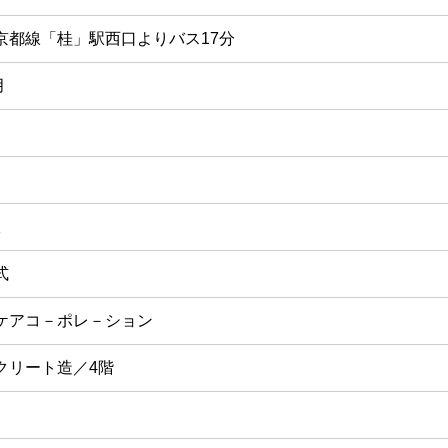
京都線「桂」駅西口よりバス17分
月
室
式
ケアコ－ポレ－ション
クリート造／4階