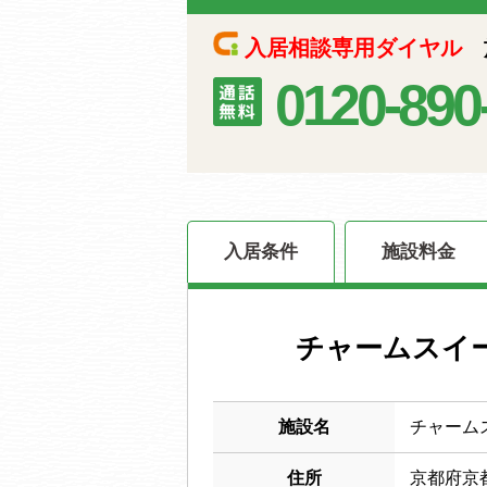
入居相談専用ダイヤル
施
0120-890
入居条件
施設料金
チャームスイ
施設名
チャーム
住所
京都府京