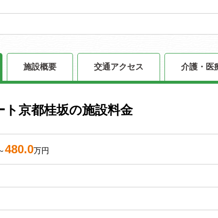
施設概要
交通アクセス
介護・医
ート京都桂坂の施設料金
480.0
～
万円