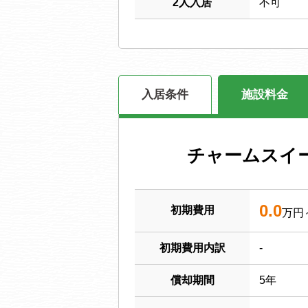
2人入居
不可
入居条件
施設料金
チャームスイ
0.0
初期費用
万円
初期費用内訳
-
償却期間
5年