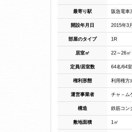
最寄り駅
阪急電車
開設年月日
2015年3
部屋のタイプ
1R
居室㎡
22～26㎡
定員/居室数
64名/64
権利形態
利用権方
運営事業者
チャ－ム
構造
鉄筋コン
敷地面積
1㎡