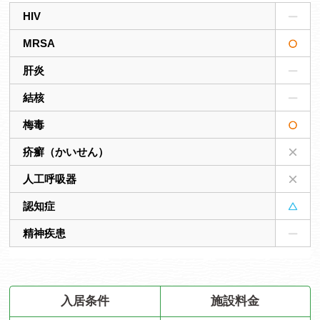
HIV
MRSA
肝炎
結核
梅毒
疥癬（かいせん）
人工呼吸器
認知症
精神疾患
入居条件
施設料金