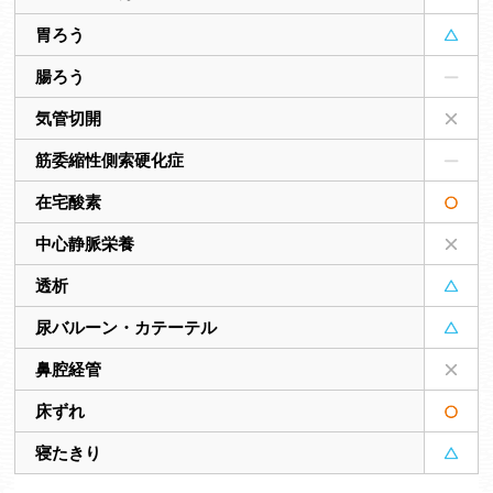
胃ろう
腸ろう
気管切開
筋委縮性側索硬化症
在宅酸素
中心静脈栄養
透析
尿バルーン・カテーテル
鼻腔経管
床ずれ
寝たきり