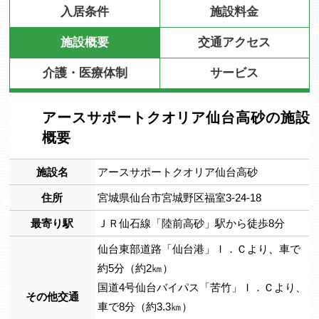
入居条件
施設料金
施設概要
交通アクセス
介護・医療体制
サービス
アースサポートクオリア仙台高砂の施設
概要
施設名
アースサポートクオリア仙台高砂
住所
宮城県仙台市宮城野区福室3-24-18
最寄り駅
ＪＲ仙石線「陸前高砂」駅から徒歩8分
仙台東部道路「仙台港」Ｉ．Ｃより、車で
約5分（約2㎞）
国道4号仙台バイパス「苦竹」Ｉ．Ｃより、
その他交通
車で8分（約3.3㎞）