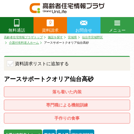
0
資料請求
お問合せ
メニュー
無料通話
閉じる
高齢者住宅情報プラザトップ
施設を探す
宮城県
仙台市宮城野区
介護付有料老人ホーム
アースサポートクオリア仙台高砂
資料請求リストに追加する
アースサポートクオリア仙台高砂
落ち着いた内装
専門職による機能訓練
手作りの食事