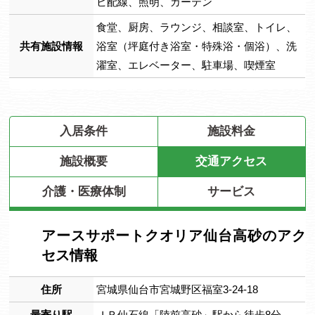
ビ配線、照明、カーテン
食堂、厨房、ラウンジ、相談室、トイレ、
共有施設情報
浴室（坪庭付き浴室・特殊浴・個浴）、洗
濯室、エレベーター、駐車場、喫煙室
入居条件
施設料金
施設概要
交通アクセス
介護・医療体制
サービス
アースサポートクオリア仙台高砂のアク
セス情報
住所
宮城県仙台市宮城野区福室3-24-18
最寄り駅
ＪＲ仙石線「陸前高砂」駅から徒歩8分