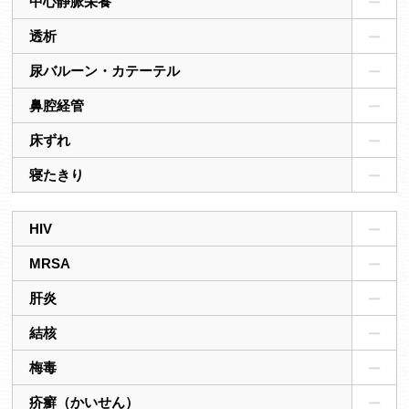
中心静脈栄養
透析
尿バルーン・カテーテル
鼻腔経管
床ずれ
寝たきり
HIV
MRSA
肝炎
結核
梅毒
疥癬（かいせん）