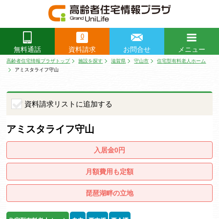
0
資料請求
お問合せ
メニュー
無料通話
閉じる
高齢者住宅情報プラザトップ
施設を探す
滋賀県
守山市
住宅型有料老人ホーム
アミスタライフ守山
資料請求リストに追加する
アミスタライフ守山
入居金0円
月額費用も定額
琵琶湖畔の立地