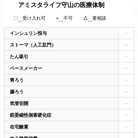
アミスタライフ守山の医療体制
〇
受け入れ可
×
不可
△
要相談
インシュリン投与
ストーマ（人工肛門）
たん吸引
ペースメーカー
胃ろう
腸ろう
気管切開
筋委縮性側索硬化症
在宅酸素