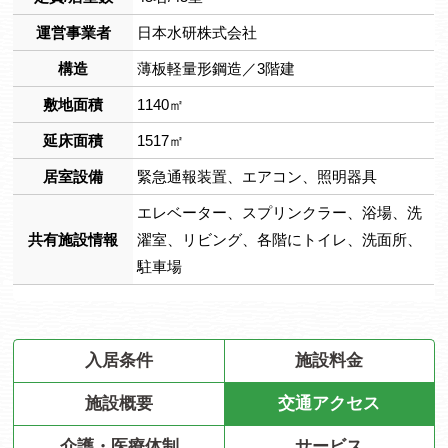
運営事業者
日本水研株式会社
構造
薄板軽量形鋼造／3階建
敷地面積
1140㎡
延床面積
1517㎡
居室設備
緊急通報装置、エアコン、照明器具
エレベーター、スプリンクラー、浴場、洗
共有施設情報
濯室、リビング、各階にトイレ、洗面所、
駐車場
入居条件
施設料金
施設概要
交通アクセス
介護・医療体制
サービス