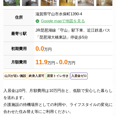
滋賀県守山市水保町1390-4
住所
Google mapで地図を見る
JR琵琶湖線「守山」駅下車、近江鉄道バス
最寄り駅
「琵琶湖大橋東詰」停徒歩5分
0.0
初期費用
万円
11.9
0.0
月額費用
万円～
万円
山川が近い施設
終身入居可
居室トイレ付き
入居金ゼロ
入居金は0円、月額費用は10万円台と、低額で安心した暮らし
を送れます。
介護施設の待機場所としての利用や、ライフスタイルの変化に
合わせた住み替え等にご利用ください。