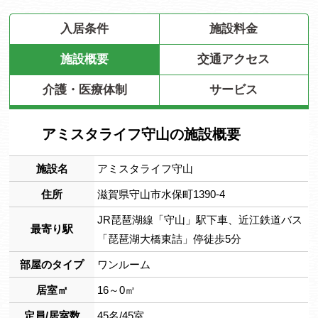
入居条件
施設料金
施設概要
交通アクセス
介護・医療体制
サービス
アミスタライフ守山の施設概要
施設名
アミスタライフ守山
住所
滋賀県守山市水保町1390-4
JR琵琶湖線「守山」駅下車、近江鉄道バス
最寄り駅
「琵琶湖大橋東詰」停徒歩5分
部屋のタイプ
ワンルーム
居室㎡
16～0㎡
定員/居室数
45名/45室