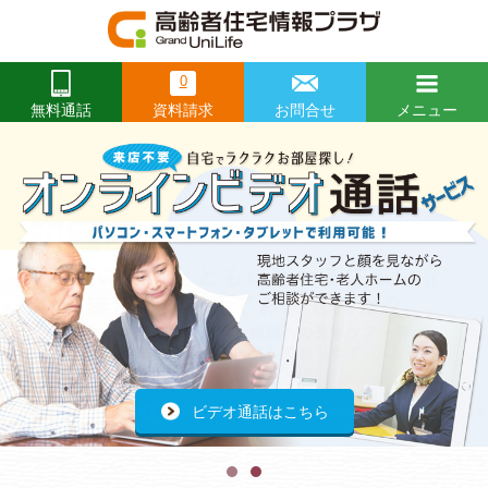
0
資料請求
お問合せ
メニュー
無料通話
閉じる
Prev
前
前
前
Ne
次
次
次
へ
へ
へ
へ
へ
へ
開催レポートはこちらから
ビデオ通話はこちら