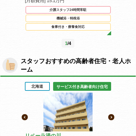
[月額費用] 15.1万円
[月額費用] 
駐
介護スタッフ24時間常駐
機械浴・特殊浴
食事付き・療養食対応
1
/4
スタッフおすすめの高齢者住宅・老人ホ
ーム
北海道
宮城県
齢者向け住宅
サービス付き高齢者向け住宅
周船寺
リベーラ湯の川
イリーゼ