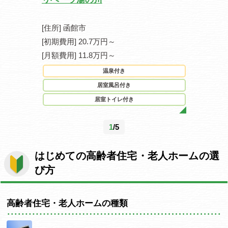
[住所] 函館市
[住所] 仙
[初期費用] 20.7万円～
[初期費用] 0
[月額費用] 11.8万円～
[月額費用] 2
温泉付き
駐
居室風呂付き
居室トイレ付き
1
/5
はじめての高齢者住宅・老人ホームの選
び方
高齢者住宅・老人ホームの種類