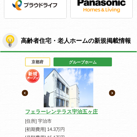
高齢者住宅・老人ホームの新規掲載情報
京都府
京都府
人ホーム
グループホーム
フェラーレンテラス宇治五ヶ庄
カーサ デ
[住所] 宇治市
[住所] 京
[初期費用] 14.3万円
[初期費用] 1