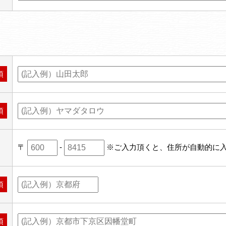
須
須
〒
-
※ご入力頂くと、住所が自動的に
須
須