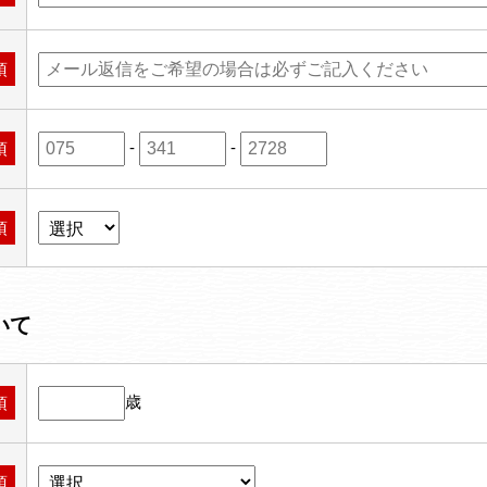
須
-
-
須
須
いて
歳
須
須