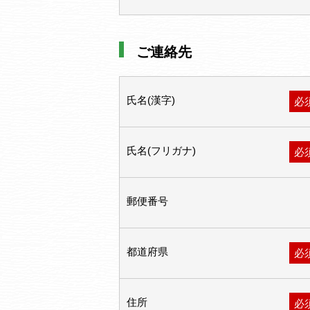
ご連絡先
氏名(漢字)
必
氏名(フリガナ)
必
郵便番号
都道府県
必
住所
必